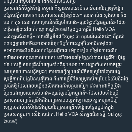
រចនា
បារម្ភ​ចំពោះ​ម្ហូប​អាហារ​និង​កសិផល​ដែល​ប្រើ
សម្ព័ន្ធ​
ប្រាស់​ជាតិ​គីមី​ក្នុង​ទី​ផ្សារ​កម្ពុជា ក៏​ស្ថានភាព​នេះ​មិន​ទាន់​បាន​ជំរុញ​ឲ្យ​ទីផ្សារ​
Khmer English
រំលង​
បន្លែ​សុវត្ថិភាព​មាន​ការ​លូតលាស់​លឿន​ខ្លាំង​ទេ។ លោក ម៉េង សុងហោរ និង
និង​
លោក ភុន រតនា សហស្ថាបនិកពីររូបនៃហាង«ផ្សារខ្មែរបន្លែធម្មជាតិ» ដែល
បណ្តាញ​សង្គម
ចូល​
បង្កើតឡើងនៅពាក់កណ្តាលឆ្នាំ២០១៨ ថ្លែងក្នុងកម្មវិធី Hello VOA
ទៅ​
«សំឡេងជំនាន់ថ្មី» កាលពីថ្ងៃទី១៨ ខែកុម្ភៈ ថា កត្តារារាំងសំខាន់ៗ គឺប្រជា
កាន់​
ពលរដ្ឋទូទៅនៅមិនទាន់មានទំនុកចិត្តចំពោះសូម្បីតែអាជីវកម្មដែល
ទំព័រ​
អះអាងថាផលិតនិងលក់បន្លែសុវត្ថិភាព។ ម៉្យាងទៀត តម្លៃនៃការផលិត
ភាសា
ស្វែង​
កសិផលមានគុណភាពបែបនេះ នៅតែមានតម្លៃថ្លៃខ្ពស់ជាងបន្លែគីមី។ ប៉ុន្តែ
រក
យ៉ាងនេះក្តី សហគ្រិនវ័យក្មេងទាំងពីររូបអះអាងថា បញ្ហាទាំងនេះអាចត្រូវ
ដោះស្រាយបានបន្តិចម្តងៗ តាមការធ្វើឲ្យប្រសើរវិធីសាស្ត្រវែកញែកបន្លែ
សុវត្ថិភាពពីបន្លែមិនសុវត្ថិភាព និងការប្រើវិធីសាស្ត្រកសិកម្មបែបទំនើបនិងច្នៃ
ប្រឌិតថ្មី ដែលអាចបង្កើនផលិតភាពនិងបន្ថយតម្លៃ។ ទាំងនេះជាកិច្ចប្រឹង
ប្រែងដោះស្រាយរបស់ហាង«ផ្សារខ្មែរបន្លែធម្មជាតិ» ដែលថែមទាំងប្រើ
ប្រាស់ការបញ្ជាទិញនិងដឹងជញ្ជូនតាមបច្ចេកវិទ្យា app ស្មាតហ្វូនដើម្បី
សម្រួលដល់អតិថិជននិងជួយជំរុញការពង្រីកទីផ្សារបន្លែធម្មជាតិក្នុង
ប្រទេសកម្ពុជា៕ (សឹង សុផាត, Hello VOA សំឡេងជំនាន់ថ្មី, ១៨ កុម្ភៈ
២០១៩)