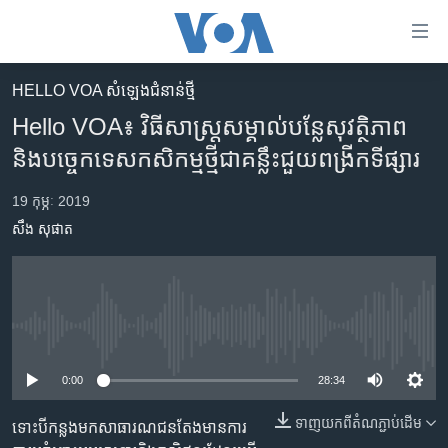
ភ្ជាប់​
ទៅ​
គេហទំព័រ​
HELLO VOA សំឡេង​ជំនាន់​ថ្មី
កម្ពុជា
ទាក់ទង
Hello VOA៖​ វិធីសាស្ត្រ​សម្គាល់​បន្លែ​សុវត្ថិភាព​
រំលង​
អន្តរជាតិ
និង​បច្ចេកទេស​កសិកម្ម​ថ្មី​ជា​គន្លឹះ​ជួយ​ពង្រីក​ទីផ្សារ​​
និង​
អាមេរិក
ចូល​
19 កុម្ភៈ 2019
ទៅ​​
ចិន
សឹង សុផាត
ទំព័រ​
ហេឡូវីអូអេ
ព័ត៌មាន​​
តែ​
កម្ពុជាច្នៃប្រតិដ្ឋ
ម្តង
ព្រឹត្តិការណ៍ព័ត៌មាន
រំលង​
No media source currently available
និង​
ទូរទស្សន៍ / វីដេអូ​
ចូល​
0:00
28:34
វិទ្យុ / ផតខាសថ៍
ទៅ​
ទាញ​យក​ពី​តំណភ្ជាប់​ដើម
ទំព័រ​
ទោះ​បី​កន្លង​មក​សាធារណជន​តែង​មាន​ការ​
កម្មវិធីទាំងអស់