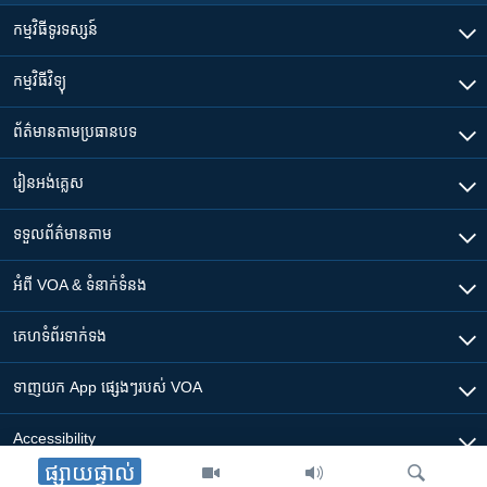
កម្មវិធី​ទូរទស្សន៍
កម្មវិធី​វិទ្យុ
ព័ត៌មាន​តាមប្រធានបទ​
រៀន​​អង់គ្លេស
ទទួល​ព័ត៌មាន​តាម
អំពី​ VOA & ទំនាក់ទំនង
គេហទំព័រ​​ទាក់ទង
ទាញយក​ App ផ្សេងៗ​របស់​ VOA
Accessibility
ផ្សាយផ្ទាល់