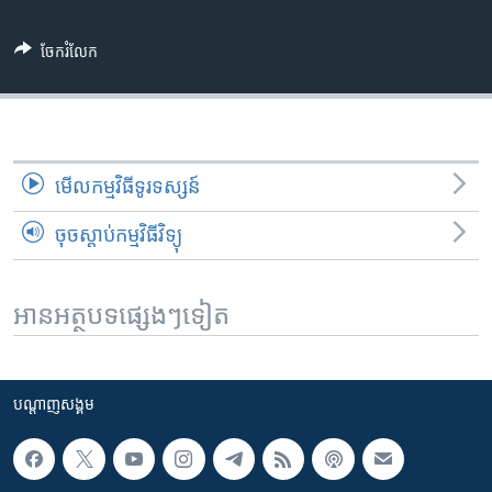
ចែករំលែក
មើល​កម្មវិធី​ទូរទស្សន៍
ចុចស្តាប់កម្មវិធីវិទ្យុ
អានអត្ថបទផ្សេងៗទៀត
បណ្តាញ​សង្គម