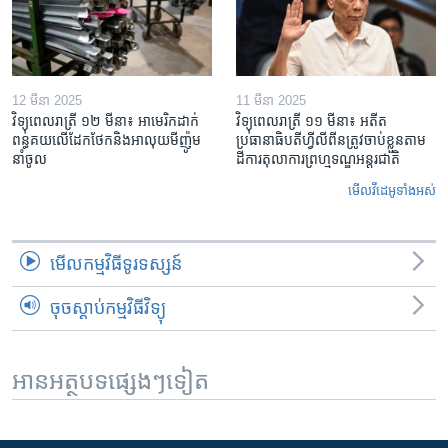
12 មីនា 2025
11 មីនា 2025
វិទ្យុពេលរាត្រី ១២ មីនា៖ អាមេរិក​ដាក់​
វិទ្យុពេលរាត្រី ១១ មីនា៖ អតីត​
ពន្ធគយ​លើ​ដែកថែក​និង​អាលុយ​មីញ៉ូម​
ប្រធានាធិបតីហ្វីលីពីន​ត្រូវ​ចាប់ខ្លួនតាម
នាំចូល
ដីការ​តុលាការ​ព្រហ្មទណ្ឌ​អន្តរជាតិ
មើល​វីដេអូ​ទាំង​អស់
មើល​កម្មវិធី​ទូរទស្សន៍
ចុចស្តាប់កម្មវិធីវិទ្យុ
អានអត្ថបទផ្សេងៗទៀត