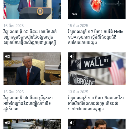
16 មីនា 2025
15 មីនា 2025
វិទ្យុពេលរាត្រី ១៦ មីនា៖ អាមេរិក​ដាក់​
វិទ្យុពេលរាត្រី ១៥ មីនា៖ កម្មវិធី ​Hello
ទណ្ឌកម្ម​លើ​ក្រុមហ៊ុន​ថៃ​បន្ថែម​ទៀត​
VOA សុខភាព ស្ដី​អំពី​វិធី​បង្ការ​ជំងឺ​
សម្រាប់​ការ​ធ្វើ​ពាណិជ្ជកម្ម​ជាមួយ​រុស្ស៊ី
សរសៃ​ឈាម​បេះដូង
15 មីនា 2025
13 មីនា 2025
វិទ្យុពេលរាត្រី ១៤ មីនា៖ ព្រឹទ្ធសភា
វិទ្យុពេលរាត្រី ១៣ មីនា៖ ឱនភាព​ថវិកា​
អាមេរិកគ្រោងនឹងបញ្ចៀសការបិទ
អាមេរិក​ពី​ខែ​តុលា​ដល់​កុម្ភៈ​កើន​ដល់​
រដ្ឋាភិបាល
១.១៤៧​លានលាន​ដុល្លារ