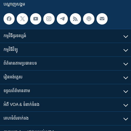
បណ្តាញ​សង្គម
កម្មវិធី​ទូរទស្សន៍
កម្មវិធី​វិទ្យុ
ព័ត៌មាន​តាមប្រធានបទ​
រៀន​​អង់គ្លេស
ទទួល​ព័ត៌មាន​តាម
អំពី​ VOA & ទំនាក់ទំនង
គេហទំព័រ​​ទាក់ទង