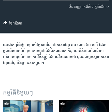
រចនា
សម្ព័ន្ធ​
ទាញ​យក​ពី​តំណភ្ជាប់​ដើម
Khmer English
រំលង​
និង​
បណ្តាញ​សង្គម
ចែករំលែក
ចូល​
ទៅ​
កាន់​
ទំព័រ​
នេះ​ជា​កម្ម​វិធី​ផ្សាយ​ប្រចាំ​ថ្ងៃ​តាម​វិទ្យុ ​ជាភាសា​ខ្មែរ​ រយៈ​ពេល​ ៦០​ នាទី ដែល​
ភាសា
ស្វែង​
ផ្តល់​ព័ត៌មាន​អំពី​ប្រទេស​កម្ពុជា​និង​ពិភព​លោក ​ក៏ដូច​ជា​ព័ត៌មាន​ពិពណ៌នា
រក
ព័ត៌មាន​អត្ថាធិប្បាយ​ កម្ម​វិធី​តន្ត្រី ​និង​បទ​វិចារណកថា​ ជូន​ដល់​អ្នក​ស្តាប់​ភាសា​
ខ្មែរ​នៅ​ទូទាំង​ប្រទេស​កម្ពុជា។
កម្មវិធី​នីមួយៗ