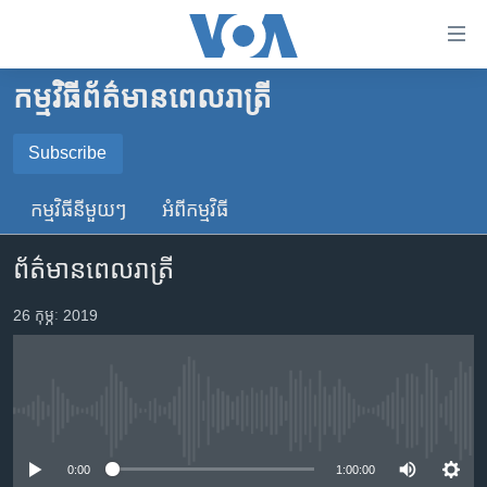
ភ្ជាប់​
ទៅ​
គេហទំព័រ​
កម្មវិធី​ព័ត៌មាន​ពេលរាត្រី
កម្ពុជា
ទាក់ទង
រំលង​
អន្តរជាតិ
Subscribe
និង​
SUBSCRIBE
អាមេរិក
ចូល​
កម្មវិធី​នីមួយៗ
អំពី​កម្មវិធី​
ទៅ​​
ចិន
YouTube Music
ទំព័រ​
ព័ត៌មានពេលរាត្រី
ហេឡូវីអូអេ
ព័ត៌មាន​​
តែ​
កម្ពុជាច្នៃប្រតិដ្ឋ
26 កុម្ភៈ 2019
Spotify
ម្តង
ព្រឹត្តិការណ៍ព័ត៌មាន
រំលង​
ទទួល​​​សេវា​​​ Podcast
និង​
ទូរទស្សន៍ / វីដេអូ​
ចូល​
No media source currently available
វិទ្យុ / ផតខាសថ៍
ទៅ​
ទំព័រ​
កម្មវិធីទាំងអស់
0:00
1:00:00