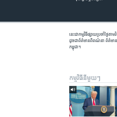
រចនា
សម្ព័ន្ធ​
រំលង​
និង​
ចូល​
ទៅ​
នេះ​ជា​កម្ម​វិធី​ផ្សាយ​ប្រចាំ​ថ្ងៃ​
កាន់​
ដូច​ជា​ព័ត៌មាន​ពិពណ៌នា ព័ត៌មាន​អត្
ទំព័រ​
កម្ពុជា។
ស្វែង​
រក
កម្មវិធី​នីមួយៗ