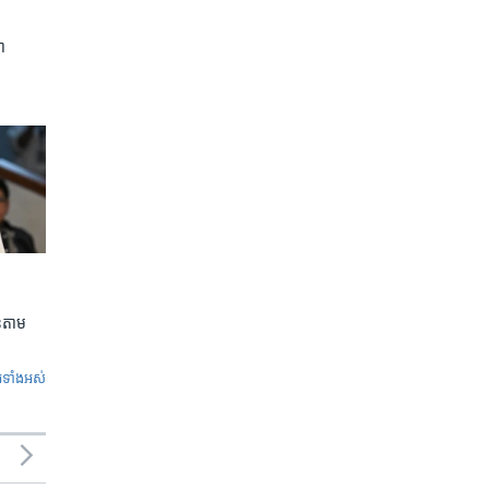
ា
លួនតាម
ូ​ទាំង​អស់