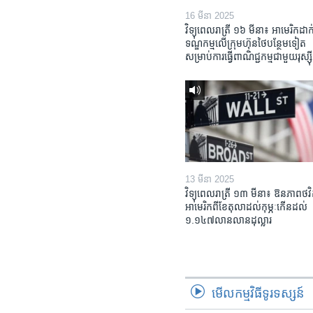
16 មីនា 2025
វិទ្យុពេលរាត្រី ១៦ មីនា៖ អាមេរិក​ដាក់
ទណ្ឌកម្ម​លើ​ក្រុមហ៊ុន​ថៃ​បន្ថែម​ទៀត​
សម្រាប់​ការ​ធ្វើ​ពាណិជ្ជកម្ម​ជាមួយ​រុស្ស៊ី
13 មីនា 2025
វិទ្យុពេលរាត្រី ១៣ មីនា៖ ឱនភាព​ថវិ
អាមេរិក​ពី​ខែ​តុលា​ដល់​កុម្ភៈ​កើន​ដល់​
១.១៤៧​លានលាន​ដុល្លារ
មើល​កម្មវិធី​ទូរទស្សន៍