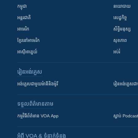
កម្ពុជា
នយោបាយ
អន្តរជាតិ
សេដ្ឋកិច្ច
អាមេរិក
សិទ្ធិមនុស្ស
ខ្មែរ​នៅអាមេរិក
សុខភាព
អាស៊ីអាគ្នេយ៍
អប់រំ
រៀន​​អង់គ្លេស
អង់គ្លេស​ជាមួយ​ម៉ានី​និង​ម៉ូរី
រៀន​​​​​​អង់គ្លេ
ទទួល​ព័ត៌មាន​តាម
កម្មវិធី​ព័ត៌មាន VOA App
ស្តាប់ Podcas
អំពី​ VOA & ទំនាក់ទំនង