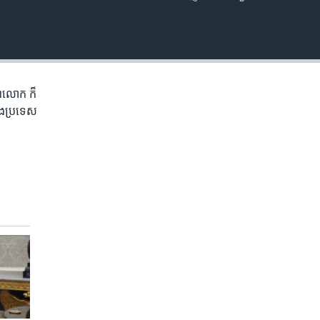
EMBED
ិភព​លោក ​ក៏
ំង​ប្រទេស​