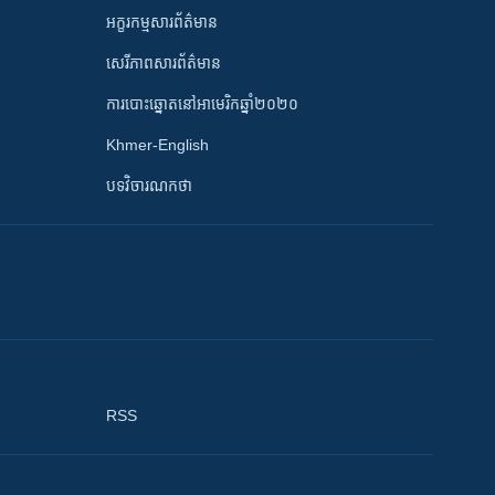
អក្ខរកម្មសារព័ត៌មាន
សេរីភាពសារព័ត៌មាន
ការបោះឆ្នោតនៅអាមេរិកឆ្នាំ២០២០
Khmer-English
បទវិចារណកថា
RSS