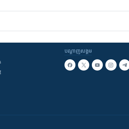
បណ្តាញ​សង្គម
ក
ី