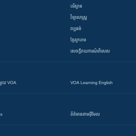
បរិស្ថាន
វិទ្យាសាស្រ្ត
វប្បធម៌
ខ្មែរក្រហម
សេចក្តីរាយការណ៍ពិសេស
ស​​ជាមួយ VOA
VOA Learning English
ts
ព័ត៌មាន​តាម​អ៊ីមែល