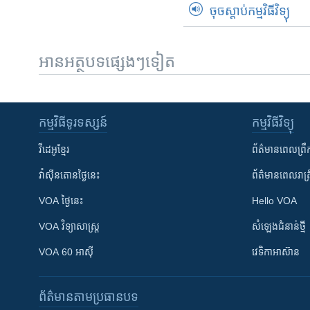
ចុចស្តាប់កម្មវិធីវិទ្យុ
អានអត្ថបទផ្សេងៗទៀត
កម្មវិធី​ទូរទស្សន៍
កម្មវិធី​វិទ្យុ
វីដេអូ​ខ្មែរ
ព័ត៌មាន​ពេល​ព្រឹ
វ៉ាស៊ីនតោន​ថ្ងៃ​នេះ
ព័ត៌មាន​​ពេល​រាត្រ
VOA ថ្ងៃនេះ
Hello VOA
VOA ​វិទ្យាសាស្ត្រ
សំឡេង​ជំនាន់​ថ្មី
VOA 60 អាស៊ី
វេទិកា​អាស៊ាន
ព័ត៌មាន​តាមប្រធានបទ​