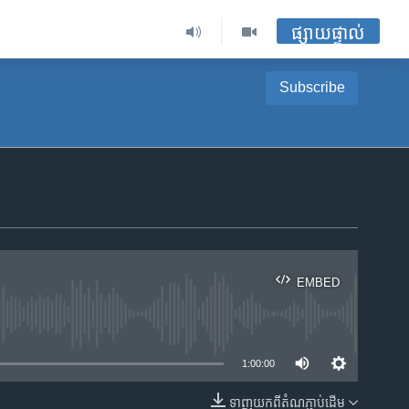
ផ្សាយផ្ទាល់
Subscribe
EMBED
ble
1:00:00
ទាញ​យក​ពី​តំណភ្ជាប់​ដើម