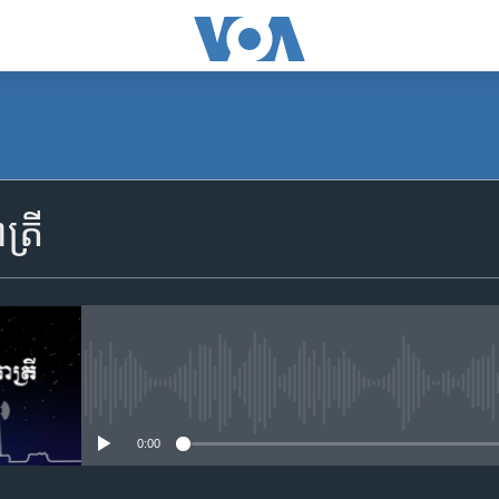
SUBSCRIBE
្រី
Apple Podcasts
YouTube Music
Spotify
No media source currently availa
0:00
ទទួល​​​សេវា​​​ Podcast