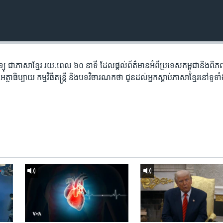
តាម​វិទ្យុ ​ជាភាសា​ខ្មែរ​ រយៈ​ពេល​ ៦០​ នាទី ដែល​ផ្តល់​ព័ត៌មាន​អំពី​ប្រទេស​កម្ពុជា​និង​ព
ថាធិប្បាយ​ កម្ម​វិធី​តន្ត្រី ​និង​បទ​វិចារណកថា​ ជូន​ដល់​អ្នក​ស្តាប់​ភាសា​ខ្មែរ​នៅ​ទូទា