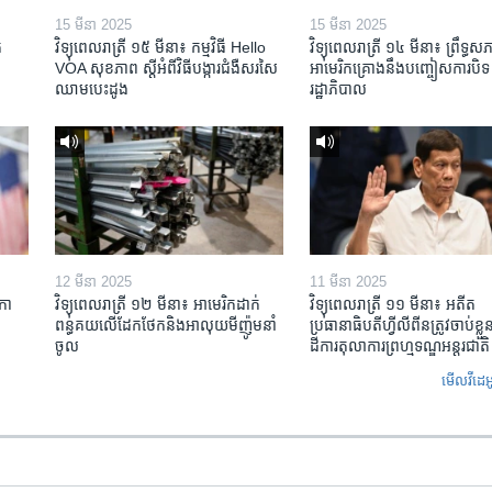
15 មីនា 2025
15 មីនា 2025
​
វិទ្យុពេលរាត្រី ១៥ មីនា៖ កម្មវិធី ​Hello
វិទ្យុពេលរាត្រី ១៤ មីនា៖ ព្រឹទ្ធសភ
VOA សុខភាព ស្ដី​អំពី​វិធី​បង្ការ​ជំងឺ​សរសៃ​
អាមេរិកគ្រោងនឹងបញ្ចៀសការបិទ
ឈាម​បេះដូង
រដ្ឋាភិបាល
12 មីនា 2025
11 មីនា 2025
កា​
វិទ្យុពេលរាត្រី ១២ មីនា៖ អាមេរិក​ដាក់​
វិទ្យុពេលរាត្រី ១១ មីនា៖ អតីត​
ពន្ធគយ​លើ​ដែកថែក​និង​អាលុយ​មីញ៉ូម​នាំ
ប្រធានាធិបតីហ្វីលីពីន​ត្រូវ​ចាប់ខ្
ចូល
ដីការ​តុលាការ​ព្រហ្មទណ្ឌ​អន្តរជាតិ
មើល​វីដេអ