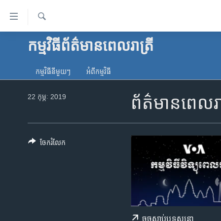
ភ្ជាប់​
ទៅ​
គេហទំព័រ​
ស្វែង​
កម្មវិធី​ព័ត៌មាន​ពេលរាត្រី
កម្ពុជា
រក
ទាក់ទង
អន្តរជាតិ
រំលង​
កម្មវិធី​នីមួយៗ
អំពី​កម្មវិធី​
និង​
អាមេរិក
ចូល​
22 កុម្ភៈ 2019
ព័ត៌មានពេលរាត
ចិន
ទៅ​​
ទំព័រ​
ហេឡូវីអូអេ
ព័ត៌មាន​​
កម្ពុជាច្នៃប្រតិដ្ឋ
តែ​
ចែករំលែក
ម្តង
ព្រឹត្តិការណ៍ព័ត៌មាន
រំលង​
ទូរទស្សន៍ / វីដេអូ​
និង​
ចូល​
វិទ្យុ / ផតខាសថ៍
ទៅ​
កម្មវិធីទាំងអស់
ទំព័រ​
ចុច​​ស្តាប់​ឬ​ទស្សនា