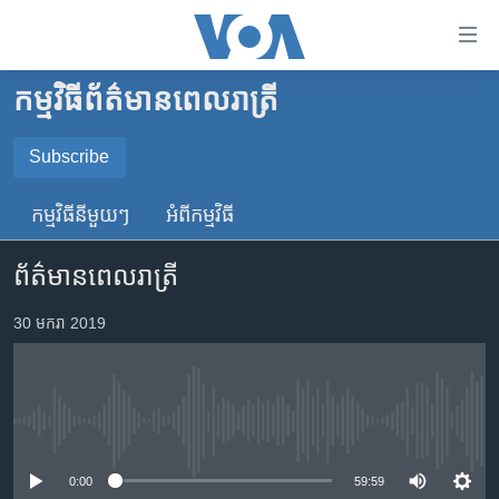
ភ្ជាប់​
ទៅ​
គេហទំព័រ​
កម្មវិធី​ព័ត៌មាន​ពេលរាត្រី
កម្ពុជា
ទាក់ទង
រំលង​
អន្តរជាតិ
Subscribe
និង​
SUBSCRIBE
អាមេរិក
ចូល​
កម្មវិធី​នីមួយៗ
អំពី​កម្មវិធី​
ទៅ​​
ចិន
YouTube Music
ទំព័រ​
ព័ត៌មានពេលរាត្រី
ហេឡូវីអូអេ
ព័ត៌មាន​​
តែ​
កម្ពុជាច្នៃប្រតិដ្ឋ
30 មករា 2019
Spotify
ម្តង
ព្រឹត្តិការណ៍ព័ត៌មាន
រំលង​
ទទួល​​​សេវា​​​ Podcast
និង​
ទូរទស្សន៍ / វីដេអូ​
ចូល​
No media source currently available
វិទ្យុ / ផតខាសថ៍
ទៅ​
ទំព័រ​
កម្មវិធីទាំងអស់
0:00
59:59