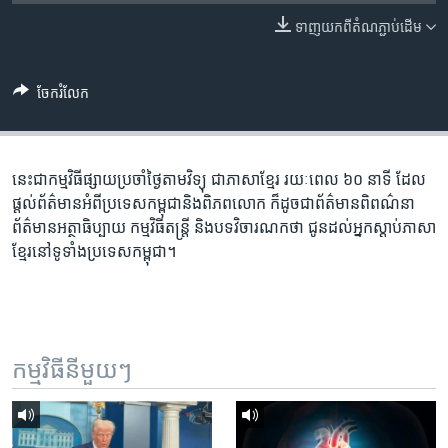
រចនា
សម្ព័ន្ធ​
ទាញ​យក​ពី​តំណភ្ជាប់​ដើម
Khmer English
រំលង​
និង​
បណ្តាញ​សង្គម
ចែករំលែក
ចូល​
ទៅ​
កាន់​
ទំព័រ​
នេះ​ជា​កម្ម​វិធី​ផ្សាយ​ប្រចាំ​ថ្ងៃ​តាម​វិទ្យុ ​ជាភាសា​ខ្មែរ​ រយៈ​ពេល​ ៦០​ នាទី ដែល​
ភាសា
ស្វែង​
ផ្តល់​ព័ត៌មាន​អំពី​ប្រទេស​កម្ពុជា​និង​ពិភព​លោក ​ក៏ដូច​ជា​ព័ត៌មាន​ពិពណ៌នា
រក
ព័ត៌មាន​អត្ថាធិប្បាយ​ កម្ម​វិធី​តន្ត្រី ​និង​បទ​វិចារណកថា​ ជូន​ដល់​អ្នក​ស្តាប់​ភាសា​
ខ្មែរ​នៅ​ទូទាំង​ប្រទេស​កម្ពុជា។
កម្មវិធី​នីមួយៗ