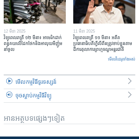
12 មីនា 2025
11 មីនា 2025
វិទ្យុពេលរាត្រី ១២ មីនា៖ អាមេរិក​ដាក់​
វិទ្យុពេលរាត្រី ១១ មីនា៖ អតីត​
ពន្ធគយ​លើ​ដែកថែក​និង​អាលុយ​មីញ៉ូម​
ប្រធានាធិបតីហ្វីលីពីន​ត្រូវ​ចាប់ខ្លួនតាម
នាំចូល
ដីការ​តុលាការ​ព្រហ្មទណ្ឌ​អន្តរជាតិ
មើល​វីដេអូ​ទាំង​អស់
មើល​កម្មវិធី​ទូរទស្សន៍
ចុចស្តាប់កម្មវិធីវិទ្យុ
អានអត្ថបទផ្សេងៗទៀត