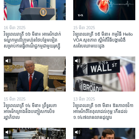
16 មីនា 2025
15 មីនា 2025
វិទ្យុពេលរាត្រី ១៦ មីនា៖ អាមេរិក​ដាក់​
វិទ្យុពេលរាត្រី ១៥ មីនា៖ កម្មវិធី ​Hello
ទណ្ឌកម្ម​លើ​ក្រុមហ៊ុន​ថៃ​បន្ថែម​ទៀត​
VOA សុខភាព ស្ដី​អំពី​វិធី​បង្ការ​ជំងឺ​
សម្រាប់​ការ​ធ្វើ​ពាណិជ្ជកម្ម​ជាមួយ​រុស្ស៊ី
សរសៃ​ឈាម​បេះដូង
15 មីនា 2025
13 មីនា 2025
វិទ្យុពេលរាត្រី ១៤ មីនា៖ ព្រឹទ្ធសភា
វិទ្យុពេលរាត្រី ១៣ មីនា៖ ឱនភាព​ថវិកា​
អាមេរិកគ្រោងនឹងបញ្ចៀសការបិទ
អាមេរិក​ពី​ខែ​តុលា​ដល់​កុម្ភៈ​កើន​ដល់​
រដ្ឋាភិបាល
១.១៤៧​លានលាន​ដុល្លារ