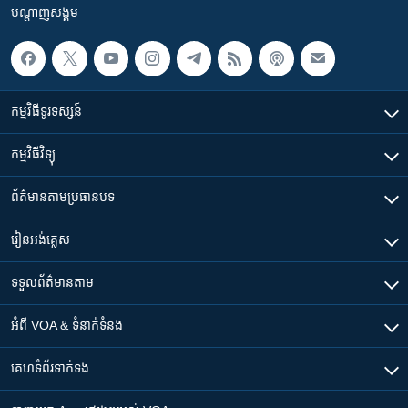
បណ្តាញ​សង្គម
កម្មវិធី​ទូរទស្សន៍
កម្មវិធី​វិទ្យុ
ព័ត៌មាន​តាមប្រធានបទ​
រៀន​​អង់គ្លេស
ទទួល​ព័ត៌មាន​តាម
អំពី​ VOA & ទំនាក់ទំនង
គេហទំព័រ​​ទាក់ទង