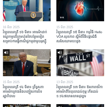
16 មីនា 2025
15 មីនា 2025
វិទ្យុពេលរាត្រី ១៦ មីនា៖ អាមេរិក​ដាក់​
វិទ្យុពេលរាត្រី ១៥ មីនា៖ កម្មវិធី ​Hello
ទណ្ឌកម្ម​លើ​ក្រុមហ៊ុន​ថៃ​បន្ថែម​ទៀត​
VOA សុខភាព ស្ដី​អំពី​វិធី​បង្ការ​ជំងឺ​
សម្រាប់​ការ​ធ្វើ​ពាណិជ្ជកម្ម​ជាមួយ​រុស្ស៊ី
សរសៃ​ឈាម​បេះដូង
15 មីនា 2025
13 មីនា 2025
វិទ្យុពេលរាត្រី ១៤ មីនា៖ ព្រឹទ្ធសភា
វិទ្យុពេលរាត្រី ១៣ មីនា៖ ឱនភាព​ថវិកា​
អាមេរិកគ្រោងនឹងបញ្ចៀសការបិទ
អាមេរិក​ពី​ខែ​តុលា​ដល់​កុម្ភៈ​កើន​ដល់​
រដ្ឋាភិបាល
១.១៤៧​លានលាន​ដុល្លារ