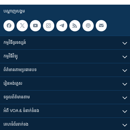
បណ្តាញ​សង្គម
កម្មវិធី​ទូរទស្សន៍
កម្មវិធី​វិទ្យុ
ព័ត៌មាន​តាមប្រធានបទ​
រៀន​​អង់គ្លេស
ទទួល​ព័ត៌មាន​តាម
អំពី​ VOA & ទំនាក់ទំនង
គេហទំព័រ​​ទាក់ទង