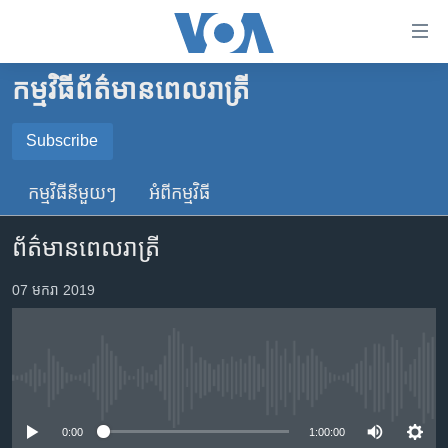
ភ្ជាប់​
ទៅ​
គេហទំព័រ​
កម្មវិធី​ព័ត៌មាន​ពេលរាត្រី
កម្ពុជា
ទាក់ទង
រំលង​
អន្តរជាតិ
Subscribe
និង​
SUBSCRIBE
អាមេរិក
ចូល​
កម្មវិធី​នីមួយៗ
អំពី​កម្មវិធី​
ទៅ​​
ចិន
YouTube Music
ទំព័រ​
ព័ត៌មានពេលរាត្រី
ហេឡូវីអូអេ
ព័ត៌មាន​​
តែ​
កម្ពុជាច្នៃប្រតិដ្ឋ
07 មករា 2019
Spotify
ម្តង
ព្រឹត្តិការណ៍ព័ត៌មាន
រំលង​
ទទួល​​​សេវា​​​ Podcast
និង​
ទូរទស្សន៍ / វីដេអូ​
ចូល​
No media source currently available
វិទ្យុ / ផតខាសថ៍
ទៅ​
ទំព័រ​
កម្មវិធីទាំងអស់
0:00
1:00:00