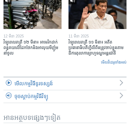
12 មីនា 2025
11 មីនា 2025
វិទ្យុពេលរាត្រី ១២ មីនា៖ អាមេរិក​ដាក់​
វិទ្យុពេលរាត្រី ១១ មីនា៖ អតីត​
ពន្ធគយ​លើ​ដែកថែក​និង​អាលុយ​មីញ៉ូម​
ប្រធានាធិបតីហ្វីលីពីន​ត្រូវ​ចាប់ខ្លួនតាម
នាំចូល
ដីការ​តុលាការ​ព្រហ្មទណ្ឌ​អន្តរជាតិ
មើល​វីដេអូ​ទាំង​អស់
មើល​កម្មវិធី​ទូរទស្សន៍
ចុចស្តាប់កម្មវិធីវិទ្យុ
អានអត្ថបទផ្សេងៗទៀត