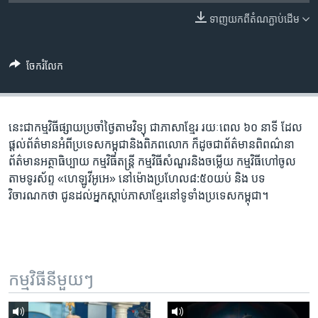
រចនា
សម្ព័ន្ធ​
ទាញ​យក​ពី​តំណភ្ជាប់​ដើម
Khmer English
រំលង​
និង​
បណ្តាញ​សង្គម
ចែករំលែក
ចូល​
ទៅ​
កាន់​
ទំព័រ​
នេះ​ជា​កម្ម​វិធី​ផ្សាយ​ប្រចាំ​ថ្ងៃ​តាម​វិទ្យុ ​ជាភាសា​ខ្មែរ​ រយៈ​ពេល​ ៦០​ នាទី ដែល​
ភាសា
ស្វែង​
ផ្តល់​ព័ត៌មាន​អំពី​ប្រទេស​កម្ពុជា​និង​ពិភព​លោក ​ក៏ដូច​ជា​ព័ត៌មាន​ពិពណ៌នា
រក
ព័ត៌មាន​អត្ថា​ធិប្បាយ​ កម្ម​វិធី​តន្ត្រី ​កម្មវិធី​​សំណួរ​និង​ចម្លើយ​ កម្ម​វិធី​ហៅ​ចូល​
តាម​ទូរ​ស័ព្ទ «ហេឡូវីអូអេ» នៅ​ម៉ោង​​ប្រហែល​៨:៥០​យប់ ​និង បទ​
វិចារណកថា​ ជូន​ដល់​អ្នក​ស្តាប់​ភាសា​ខ្មែរ​នៅ​ទូទាំង​ប្រទេស​កម្ពុជា។
កម្មវិធី​នីមួយៗ