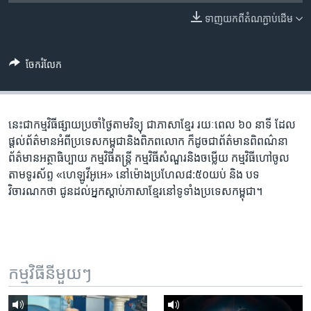
រចនា
សម្ព័ន្ធ​
ទាញ​យក​ពី​តំណភ្ជាប់​ដើម
Khmer English
រំលង​
និង​
បណ្តាញ​សង្គម
ចែករំលែក
ចូល​
ទៅ​
កាន់​
ទំព័រ​
នេះ​ជា​កម្ម​វិធី​ផ្សាយ​ប្រចាំ​ថ្ងៃ​តាម​វិទ្យុ ​ជាភាសា​ខ្មែរ​ រយៈ​ពេល​ ៦០​ នាទី ដែល​
ភាសា
ស្វែង​
ផ្តល់​ព័ត៌មាន​អំពី​ប្រទេស​កម្ពុជា​និង​ពិភព​លោក ​ក៏ដូច​ជា​ព័ត៌មាន​ពិពណ៌នា
រក
ព័ត៌មាន​អត្ថាធិប្បាយ​ កម្ម​វិធី​តន្ត្រី ​កម្មវិធី​​សំណួរ​និង​ចម្លើយ​ កម្ម​វិធី​ហៅ​ចូល​
តាម​ទូរ​ស័ព្ទ «ហេឡូវីអូអេ» នៅ​ម៉ោង​​ប្រហែល​៨:៥០​យប់ ​និង បទ​
វិចារណកថា​ ជូន​ដល់​អ្នក​ស្តាប់​ភាសា​ខ្មែរ​នៅ​ទូទាំង​ប្រទេស​កម្ពុជា។
កម្មវិធី​នីមួយៗ