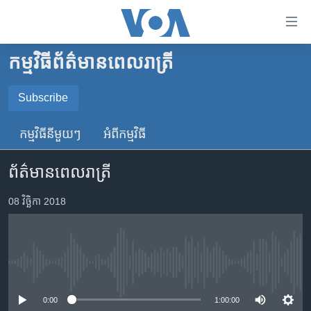
ភ្ជាប់​
ទៅ​
គេហទំព័រ​
កម្មវិធី​ព័ត៌មាន​ពេលរាត្រី
កម្ពុជា
ទាក់ទង
រំលង​
អន្តរជាតិ
Subscribe
និង​
SUBSCRIBE
អាមេរិក
ចូល​
កម្មវិធី​នីមួយៗ
អំពី​កម្មវិធី​
ទៅ​​
ចិន
YouTube Music
ទំព័រ​
ព័ត៌មានពេលរាត្រី
ហេឡូវីអូអេ
ព័ត៌មាន​​
តែ​
កម្ពុជាច្នៃប្រតិដ្ឋ
08 វិច្ឆិកា 2018
Spotify
ម្តង
ព្រឹត្តិការណ៍ព័ត៌មាន
រំលង​
ទទួល​​​សេវា​​​ Podcast
និង​
ទូរទស្សន៍ / វីដេអូ​
ចូល​
No media source currently available
វិទ្យុ / ផតខាសថ៍
ទៅ​
ទំព័រ​
កម្មវិធីទាំងអស់
0:00
1:00:00