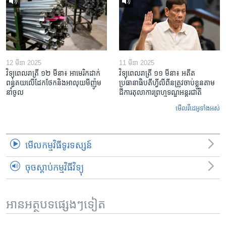
12 មីនា 2025
11 មីនា 2025
វិទ្យុពេលរាត្រី ១២ មីនា៖ អាមេរិក​ដាក់​
វិទ្យុពេលរាត្រី ១១ មីនា៖ អតីត​
ពន្ធគយ​លើ​ដែកថែក​និង​អាលុយ​មីញ៉ូម​
ប្រធានាធិបតីហ្វីលីពីន​ត្រូវ​ចាប់ខ្លួនតាម
នាំចូល
ដីការ​តុលាការ​ព្រហ្មទណ្ឌ​អន្តរជាតិ
មើល​វីដេអូ​ទាំង​អស់
មើល​កម្មវិធី​ទូរទស្សន៍
ចុចស្តាប់កម្មវិធីវិទ្យុ
អានអត្ថបទផ្សេងៗទៀត