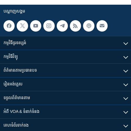
បណ្តាញ​សង្គម
កម្មវិធី​ទូរទស្សន៍
កម្មវិធី​វិទ្យុ
ព័ត៌មាន​តាមប្រធានបទ​
រៀន​​អង់គ្លេស
ទទួល​ព័ត៌មាន​តាម
អំពី​ VOA & ទំនាក់ទំនង
គេហទំព័រ​​ទាក់ទង