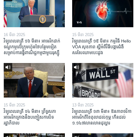
16 មីនា 2025
15 មីនា 2025
វិទ្យុពេលរាត្រី ១៦ មីនា៖ អាមេរិក​ដាក់​
វិទ្យុពេលរាត្រី ១៥ មីនា៖ កម្មវិធី ​Hello
ទណ្ឌកម្ម​លើ​ក្រុមហ៊ុន​ថៃ​បន្ថែម​ទៀត​
VOA សុខភាព ស្ដី​អំពី​វិធី​បង្ការ​ជំងឺ​
សម្រាប់​ការ​ធ្វើ​ពាណិជ្ជកម្ម​ជាមួយ​រុស្ស៊ី
សរសៃ​ឈាម​បេះដូង
15 មីនា 2025
13 មីនា 2025
វិទ្យុពេលរាត្រី ១៤ មីនា៖ ព្រឹទ្ធសភា
វិទ្យុពេលរាត្រី ១៣ មីនា៖ ឱនភាព​ថវិកា​
អាមេរិកគ្រោងនឹងបញ្ចៀសការបិទ
អាមេរិក​ពី​ខែ​តុលា​ដល់​កុម្ភៈ​កើន​ដល់​
រដ្ឋាភិបាល
១.១៤៧​លានលាន​ដុល្លារ