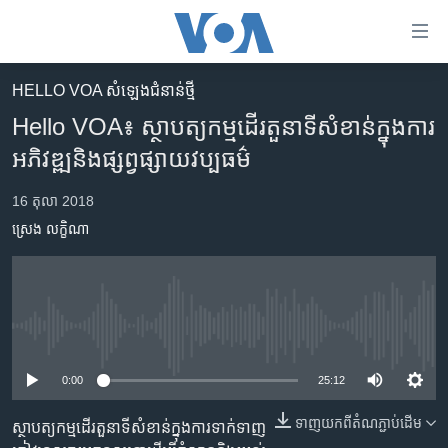
ភ្ជាប់​
ទៅ​
គេហទំព័រ​
HELLO VOA សំឡេង​ជំនាន់​ថ្មី
កម្ពុជា
ទាក់ទង
Hello VOA៖ ​ស្ថាបត្យកម្ម​ដើរ​តួនាទី​សំខាន់​ក្នុង​ការ​
រំលង​
អន្តរជាតិ
អភិវឌ្ឍ​និង​ផ្សព្វផ្សាយ​វប្បធម៌
និង​
អាមេរិក
ចូល​
16 តុលា 2018
ទៅ​​
ចិន
ស្រេង លក្ខិណា
ទំព័រ​
ហេឡូវីអូអេ
ព័ត៌មាន​​
តែ​
កម្ពុជាច្នៃប្រតិដ្ឋ
ម្តង
ព្រឹត្តិការណ៍ព័ត៌មាន
រំលង​
No media source currently available
និង​
ទូរទស្សន៍ / វីដេអូ​
ចូល​
0:00
25:12
វិទ្យុ / ផតខាសថ៍
ទៅ​
ទាញ​យក​ពី​តំណភ្ជាប់​ដើម
ទំព័រ​
ស្ថាបត្យកម្ម​ដើរ​តួនាទី​សំខាន់​ក្នុង​ការ​ទាក់ទាញ​
កម្មវិធីទាំងអស់