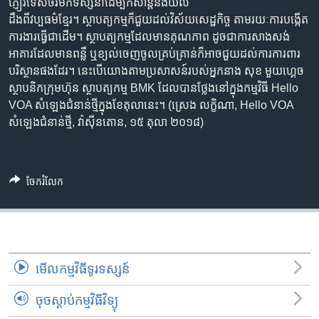
រចនា
ភ្ញៀវ​ទេសចរ​មក​ទស្សនា​ដើម្បី​កំសាន្ត​និង​យល់​
សម្ព័ន្ធ​
ដឹង​ពី​វប្បធម៌​ខ្មែរ។ ស្ថាបត្យកម្ម​ក៏​ជួយ​ដល់​វិស័យ​សេដ្ឋកិច្ច​ តាម​រយៈ​ការ​បង្កើត​
Khmer English
រំលង​
ការងារ​ធ្វើ​ជា​ដើម។ ស្ថាបត្យកម្ម​ដែល​មាន​គុណភាព​ ដូចជា​ការ​សាងសង់​
និង​
អាគារ​ដែល​មាន​ពន្លឺ​ ឬ​ខ្យល់​ចេញ​ចូល​គ្រប់គ្រាន់​ក៏​អាច​ជួយ​ដល់​ការ​ការពារ​
បណ្តាញ​សង្គម
ចូល​
បរិស្ថាន​ផង​ដែរ។ នេះ​បើ​យោង​តាម​ប្រសាសន៍​របស់​អ្នក​នាង សុខ មួយហ្គេច
ទៅ​
ស្ថាបនិក​ក្រុមហ៊ុន ស្ថាបត្យកម្ម​ BMK ដែល​បាន​ថ្លែង​នៅ​ក្នុង​កម្មវិធី Hello
កាន់​
VOA សំឡេង​ជំនាន់​ថ្មី​ក្នុង​ខែ​តុលា​នេះ។ (ស្រេង លក្ខិណា, Hello VOA
ទំព័រ​
សំឡេង​ជំនាន់​ថ្មី, វ៉ាស៊ីនតោន, ១៥ ​តុលា ២០១៨)
ភាសា
ស្វែង​
រក
ចែករំលែក
មើល​កម្មវិធី​ទូរទស្សន៍
ចុចស្តាប់កម្មវិធីវិទ្យុ