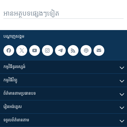
អានអត្ថបទផ្សេងៗទៀត
បណ្តាញ​សង្គម
កម្មវិធី​ទូរទស្សន៍
កម្មវិធី​វិទ្យុ
ព័ត៌មាន​តាមប្រធានបទ​
រៀន​​អង់គ្លេស
ទទួល​ព័ត៌មាន​តាម