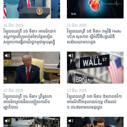
16 មីនា 2025
15 មីនា 2025
វិទ្យុពេលរាត្រី ១៦ មីនា៖ អាមេរិក​ដាក់​
វិទ្យុពេលរាត្រី ១៥ មីនា៖ កម្មវិធី ​Hello
ទណ្ឌកម្ម​លើ​ក្រុមហ៊ុន​ថៃ​បន្ថែម​ទៀត​
VOA សុខភាព ស្ដី​អំពី​វិធី​បង្ការ​ជំងឺ​
សម្រាប់​ការ​ធ្វើ​ពាណិជ្ជកម្ម​ជាមួយ​រុស្ស៊ី
សរសៃ​ឈាម​បេះដូង
15 មីនា 2025
13 មីនា 2025
វិទ្យុពេលរាត្រី ១៤ មីនា៖ ព្រឹទ្ធសភា
វិទ្យុពេលរាត្រី ១៣ មីនា៖ ឱនភាព​ថវិកា​
អាមេរិកគ្រោងនឹងបញ្ចៀសការបិទ
អាមេរិក​ពី​ខែ​តុលា​ដល់​កុម្ភៈ​កើន​ដល់​
រដ្ឋាភិបាល
១.១៤៧​លានលាន​ដុល្លារ