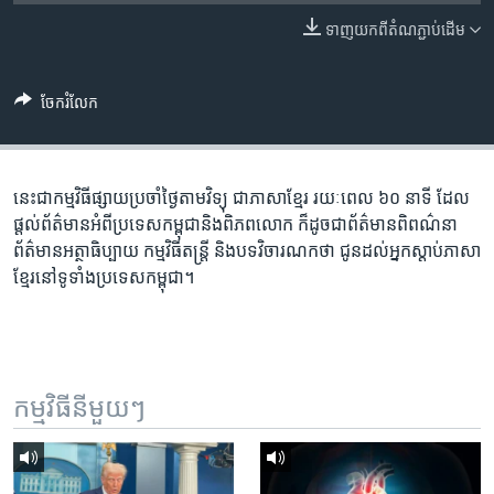
រចនា
សម្ព័ន្ធ​
ទាញ​យក​ពី​តំណភ្ជាប់​ដើម
Khmer English
រំលង​
និង​
បណ្តាញ​សង្គម
ចែករំលែក
ចូល​
ទៅ​
កាន់​
ទំព័រ​
នេះ​ជា​កម្ម​វិធី​ផ្សាយ​ប្រចាំ​ថ្ងៃ​តាម​វិទ្យុ ​ជាភាសា​ខ្មែរ​ រយៈ​ពេល​ ៦០​ នាទី ដែល​
ភាសា
ស្វែង​
ផ្តល់​ព័ត៌មាន​អំពី​ប្រទេស​កម្ពុជា​និង​ពិភព​លោក ​ក៏ដូច​ជា​ព័ត៌មាន​ពិពណ៌នា
រក
ព័ត៌មាន​អត្ថាធិប្បាយ​ កម្ម​វិធី​តន្ត្រី ​និង​បទ​វិចារណកថា​ ជូន​ដល់​អ្នក​ស្តាប់​ភាសា​
ខ្មែរ​នៅ​ទូទាំង​ប្រទេស​កម្ពុជា។
កម្មវិធី​នីមួយៗ