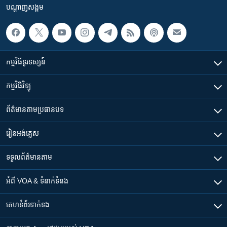
បណ្តាញ​សង្គម
កម្មវិធី​ទូរទស្សន៍
កម្មវិធី​វិទ្យុ
ព័ត៌មាន​តាមប្រធានបទ​
រៀន​​អង់គ្លេស
ទទួល​ព័ត៌មាន​តាម
អំពី​ VOA & ទំនាក់ទំនង
គេហទំព័រ​​ទាក់ទង