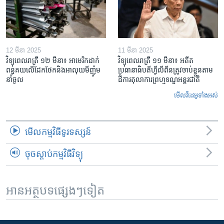
12 មីនា 2025
11 មីនា 2025
វិទ្យុពេលរាត្រី ១២ មីនា៖ អាមេរិក​ដាក់​
វិទ្យុពេលរាត្រី ១១ មីនា៖ អតីត​
ពន្ធគយ​លើ​ដែកថែក​និង​អាលុយ​មីញ៉ូម​
ប្រធានាធិបតីហ្វីលីពីន​ត្រូវ​ចាប់ខ្លួនតាម
នាំចូល
ដីការ​តុលាការ​ព្រហ្មទណ្ឌ​អន្តរជាតិ
មើល​វីដេអូ​ទាំង​អស់
មើល​កម្មវិធី​ទូរទស្សន៍
ចុចស្តាប់កម្មវិធីវិទ្យុ
អានអត្ថបទផ្សេងៗទៀត