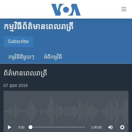
ភ្ជាប់​
ទៅ​
គេហទំព័រ​
កម្មវិធី​ព័ត៌មាន​ពេលរាត្រី
កម្ពុជា
ទាក់ទង
រំលង​
អន្តរជាតិ
Subscribe
និង​
SUBSCRIBE
អាមេរិក
ចូល​
កម្មវិធី​នីមួយៗ
អំពី​កម្មវិធី​
ទៅ​​
ចិន
YouTube Music
ទំព័រ​
ព័ត៌មានពេលរាត្រី
ហេឡូវីអូអេ
ព័ត៌មាន​​
តែ​
កម្ពុជាច្នៃប្រតិដ្ឋ
07 តុលា 2018
Spotify
ម្តង
ព្រឹត្តិការណ៍ព័ត៌មាន
រំលង​
ទទួល​​​សេវា​​​ Podcast
និង​
ទូរទស្សន៍ / វីដេអូ​
ចូល​
No media source currently available
វិទ្យុ / ផតខាសថ៍
ទៅ​
ទំព័រ​
កម្មវិធីទាំងអស់
0:00
1:00:00