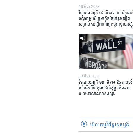
16 មីនា 2025
វិទ្យុពេលរាត្រី ១៦ មីនា៖ អាមេរិក​ដាក់
ទណ្ឌកម្ម​លើ​ក្រុមហ៊ុន​ថៃ​បន្ថែម​ទៀត​
សម្រាប់​ការ​ធ្វើ​ពាណិជ្ជកម្ម​ជាមួយ​រុស្ស៊ី
13 មីនា 2025
វិទ្យុពេលរាត្រី ១៣ មីនា៖ ឱនភាព​ថវិ
អាមេរិក​ពី​ខែ​តុលា​ដល់​កុម្ភៈ​កើន​ដល់​
១.១៤៧​លានលាន​ដុល្លារ
មើល​កម្មវិធី​ទូរទស្សន៍