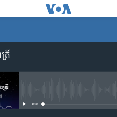
SUBSCRIBE
្រី
Apple Podcasts
YouTube Music
Spotify
No media source currently availa
0:00
ទទួល​​​សេវា​​​ Podcast