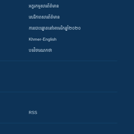
អក្ខរកម្មសារព័ត៌មាន
សេរីភាពសារព័ត៌មាន
ការបោះឆ្នោតនៅអាមេរិកឆ្នាំ២០២០
Khmer-English
បទវិចារណកថា
RSS