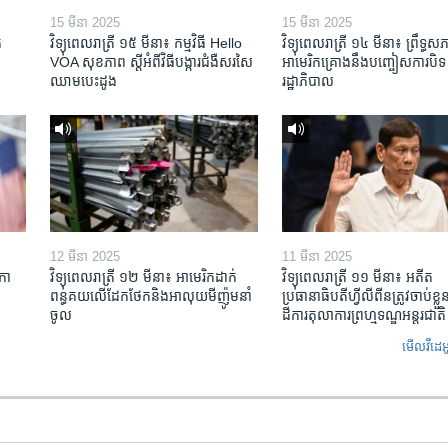
15 មីនា 2025
15 មីនា 2025
​
វិទ្យុពេលរាត្រី ១៥ មីនា៖ កម្មវិធី ​Hello
វិទ្យុពេលរាត្រី ១៤ មីនា៖ ព្រឹទ្ធសភ
VOA សុខភាព ស្ដី​អំពី​វិធី​បង្ការ​ជំងឺ​សរសៃ​
អាមេរិកគ្រោងនឹងបញ្ចៀសការបិទ
ឈាម​បេះដូង
រដ្ឋាភិបាល
12 មីនា 2025
11 មីនា 2025
កា​
វិទ្យុពេលរាត្រី ១២ មីនា៖ អាមេរិក​ដាក់​
វិទ្យុពេលរាត្រី ១១ មីនា៖ អតីត​
ពន្ធគយ​លើ​ដែកថែក​និង​អាលុយ​មីញ៉ូម​នាំ
ប្រធានាធិបតីហ្វីលីពីន​ត្រូវ​ចាប់ខ្
ចូល
ដីការ​តុលាការ​ព្រហ្មទណ្ឌ​អន្តរជាតិ
មើល​វីដេអ