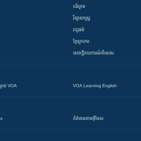
បរិស្ថាន
វិទ្យាសាស្រ្ត
វប្បធម៌
ខ្មែរក្រហម
សេចក្តីរាយការណ៍ពិសេស
ស​​ជាមួយ VOA
VOA Learning English
ts
ព័ត៌មាន​តាម​អ៊ីមែល