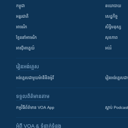
កម្ពុជា
នយោបាយ
អន្តរជាតិ
សេដ្ឋកិច្ច
អាមេរិក
សិទ្ធិមនុស្ស
ខ្មែរ​នៅអាមេរិក
សុខភាព
អាស៊ីអាគ្នេយ៍
អប់រំ
រៀន​​អង់គ្លេស
អង់គ្លេស​ជាមួយ​ម៉ានី​និង​ម៉ូរី
រៀន​​​​​​អង់គ្លេ
ទទួល​ព័ត៌មាន​តាម
កម្មវិធី​ព័ត៌មាន VOA App
ស្តាប់ Podcas
អំពី​ VOA & ទំនាក់ទំនង