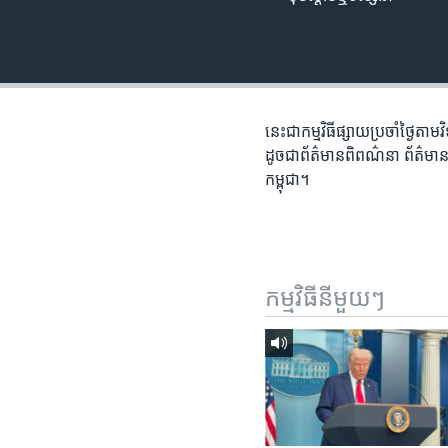
រចនា
សម្ព័ន្ធ​
រំលង​
និង​
ចូល​
ទៅ​
នេះ​ជា​កម្ម​វិធី​ផ្សាយ​ប្រចាំ​ថ្ងៃ​
កាន់​
ដូច​ជា​ព័ត៌មាន​ពិពណ៌នា ព័ត៌មាន​អត្
ទំព័រ​
កម្ពុជា។
ស្វែង​
រក
កម្មវិធី​នីមួយៗ