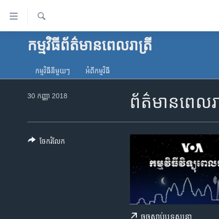
ភ្ជាប់​
ទៅ​
គេហទំព័រ​
ស្វែង​
កម្មវិធី​ព័ត៌មាន​ពេលរាត្រី
កម្ពុជា
រក
ទាក់ទង
អន្តរជាតិ
រំលង​
កម្មវិធី​នីមួយៗ
អំពី​កម្មវិធី​
និង​
អាមេរិក
ចូល​
30 កញ្ញា 2018
ព័ត៌មានពេលរាត
ចិន
ទៅ​​
ទំព័រ​
ហេឡូវីអូអេ
ព័ត៌មាន​​
កម្ពុជាច្នៃប្រតិដ្ឋ
តែ​
ចែករំលែក
ម្តង
ព្រឹត្តិការណ៍ព័ត៌មាន
រំលង​
ទូរទស្សន៍ / វីដេអូ​
និង​
ចូល​
វិទ្យុ / ផតខាសថ៍
ទៅ​
កម្មវិធីទាំងអស់
ទំព័រ​
ចុច​​ស្តាប់​ឬ​ទស្សនា