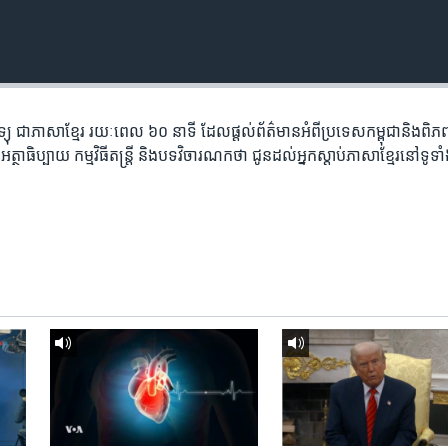
តាម​វិទ្យុ ​ជាភាសា​ខ្មែរ​ រយៈ​ពេល​ ៦០​ នាទី ដែល​ផ្តល់​ព័ត៌មាន​អំពី​ប្រទេស​កម្ពុជា​និង​ព
ថាធិប្បាយ​ កម្ម​វិធី​តន្ត្រី ​និង​បទ​វិចារណកថា​ ជូន​ដល់​អ្នក​ស្តាប់​ភាសា​ខ្មែរ​នៅ​ទូទា