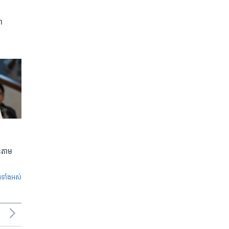
ា
លួនតាម
ូ​ទាំង​អស់