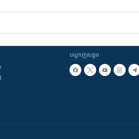
បណ្តាញ​សង្គម
ក
ី