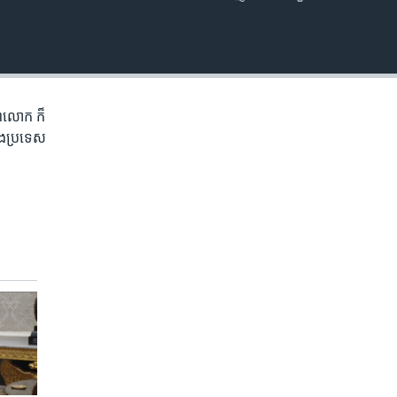
EMBED
ិភព​លោក ​ក៏
ំង​ប្រទេស​