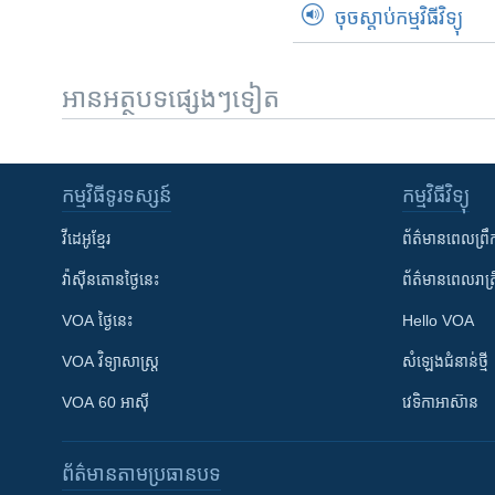
ចុចស្តាប់កម្មវិធីវិទ្យុ
អានអត្ថបទផ្សេងៗទៀត
កម្មវិធី​ទូរទស្សន៍
កម្មវិធី​វិទ្យុ
វីដេអូ​ខ្មែរ
ព័ត៌មាន​ពេល​ព្រឹ
វ៉ាស៊ីនតោន​ថ្ងៃ​នេះ
ព័ត៌មាន​​ពេល​រាត្រ
VOA ថ្ងៃនេះ
Hello VOA
VOA ​វិទ្យាសាស្ត្រ
សំឡេង​ជំនាន់​ថ្មី
VOA 60 អាស៊ី
វេទិកា​អាស៊ាន
ព័ត៌មាន​តាមប្រធានបទ​