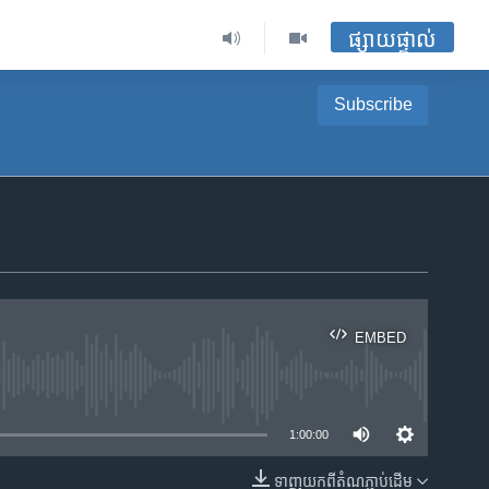
ផ្សាយផ្ទាល់
Subscribe
EMBED
ble
1:00:00
ទាញ​យក​ពី​តំណភ្ជាប់​ដើម