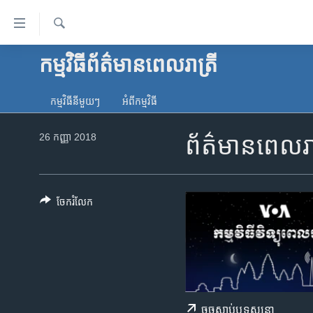
ភ្ជាប់​
ទៅ​
គេហទំព័រ​
ស្វែង​
កម្មវិធី​ព័ត៌មាន​ពេលរាត្រី
កម្ពុជា
រក
ទាក់ទង
អន្តរជាតិ
រំលង​
កម្មវិធី​នីមួយៗ
អំពី​កម្មវិធី​
និង​
អាមេរិក
ចូល​
26 កញ្ញា 2018
ព័ត៌មានពេលរាត
ចិន
ទៅ​​
ទំព័រ​
ហេឡូវីអូអេ
ព័ត៌មាន​​
កម្ពុជាច្នៃប្រតិដ្ឋ
តែ​
ចែករំលែក
ម្តង
ព្រឹត្តិការណ៍ព័ត៌មាន
រំលង​
ទូរទស្សន៍ / វីដេអូ​
និង​
ចូល​
វិទ្យុ / ផតខាសថ៍
ទៅ​
កម្មវិធីទាំងអស់
ទំព័រ​
ចុច​​ស្តាប់​ឬ​ទស្សនា