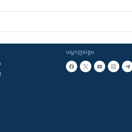
បណ្តាញ​សង្គម
ក
ី