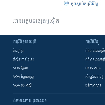
ចុចស្តាប់កម្មវិធីវិទ្យុ
អានអត្ថបទផ្សេងៗទៀត
កម្មវិធី​ទូរទស្សន៍
កម្មវិធី​វិទ្យុ
វីដេអូ​ខ្មែរ
ព័ត៌មាន​ពេល​ព្រឹ
វ៉ាស៊ីនតោន​ថ្ងៃ​នេះ
ព័ត៌មាន​​ពេល​រាត្រ
VOA ថ្ងៃនេះ
Hello VOA
VOA ​វិទ្យាសាស្ត្រ
សំឡេង​ជំនាន់​ថ្មី
VOA 60 អាស៊ី
វេទិកា​អាស៊ាន
ព័ត៌មាន​តាមប្រធានបទ​