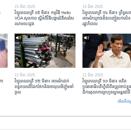
15 មីនា 2025
15 មីនា 2025
​
វិទ្យុពេលរាត្រី ១៥ មីនា៖ កម្មវិធី ​Hello
វិទ្យុពេលរាត្រី ១៤ មីនា៖ ព្រឹទ្ធសភ
VOA សុខភាព ស្ដី​អំពី​វិធី​បង្ការ​ជំងឺ​សរសៃ​
អាមេរិកគ្រោងនឹងបញ្ចៀសការបិទ
ឈាម​បេះដូង
រដ្ឋាភិបាល
12 មីនា 2025
11 មីនា 2025
កា​
វិទ្យុពេលរាត្រី ១២ មីនា៖ អាមេរិក​ដាក់​
វិទ្យុពេលរាត្រី ១១ មីនា៖ អតីត​
ពន្ធគយ​លើ​ដែកថែក​និង​អាលុយ​មីញ៉ូម​នាំ
ប្រធានាធិបតីហ្វីលីពីន​ត្រូវ​ចាប់ខ្
ចូល
ដីការ​តុលាការ​ព្រហ្មទណ្ឌ​អន្តរជាតិ
មើល​វីដេអ