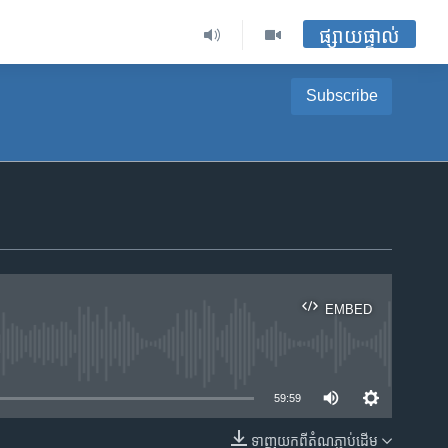
ផ្សាយផ្ទាល់
Subscribe
EMBED
ble
59:59
ទាញ​យក​ពី​តំណភ្ជាប់​ដើម