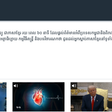
តាម​វិទ្យុ ​ជាភាសា​ខ្មែរ​ រយៈ​ពេល​ ៦០​ នាទី ដែល​ផ្តល់​ព័ត៌មាន​អំពី​ប្រទេស​កម្ពុជា​និង​ព
ថាធិប្បាយ​ កម្ម​វិធី​តន្ត្រី ​និង​បទ​វិចារណកថា​ ជូន​ដល់​អ្នក​ស្តាប់​ភាសា​ខ្មែរ​នៅ​ទូទា