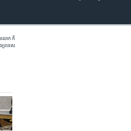
EMBED
ិភព​លោក ​ក៏
ំង​ប្រទេស​