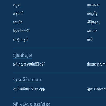
កម្ពុជា
នយោបាយ
អន្តរជាតិ
សេដ្ឋកិច្ច
អាមេរិក
សិទ្ធិមនុស្ស
ខ្មែរ​នៅអាមេរិក
សុខភាព
អាស៊ីអាគ្នេយ៍
អប់រំ
រៀន​​អង់គ្លេស
អង់គ្លេស​ជាមួយ​ម៉ានី​និង​ម៉ូរី
រៀន​​​​​​អង់គ្លេ
ទទួល​ព័ត៌មាន​តាម
កម្មវិធី​ព័ត៌មាន VOA App
ស្តាប់ Podcas
អំពី​ VOA & ទំនាក់ទំនង