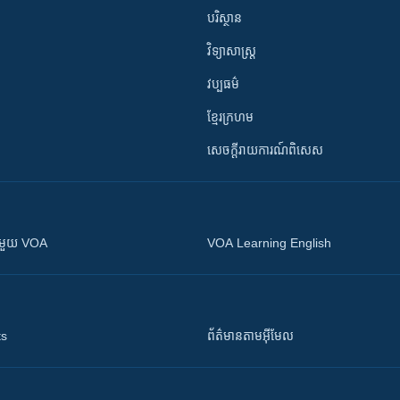
បរិស្ថាន
វិទ្យាសាស្រ្ត
វប្បធម៌
ខ្មែរក្រហម
សេចក្តីរាយការណ៍ពិសេស
ស​​ជាមួយ VOA
VOA Learning English
ts
ព័ត៌មាន​តាម​អ៊ីមែល