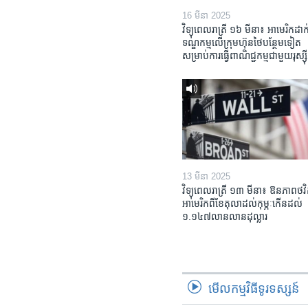
16 មីនា 2025
វិទ្យុពេលរាត្រី ១៦ មីនា៖ អាមេរិក​ដាក់
ទណ្ឌកម្ម​លើ​ក្រុមហ៊ុន​ថៃ​បន្ថែម​ទៀត​
សម្រាប់​ការ​ធ្វើ​ពាណិជ្ជកម្ម​ជាមួយ​រុស្ស៊ី
13 មីនា 2025
វិទ្យុពេលរាត្រី ១៣ មីនា៖ ឱនភាព​ថវិ
អាមេរិក​ពី​ខែ​តុលា​ដល់​កុម្ភៈ​កើន​ដល់​
១.១៤៧​លានលាន​ដុល្លារ
មើល​កម្មវិធី​ទូរទស្សន៍