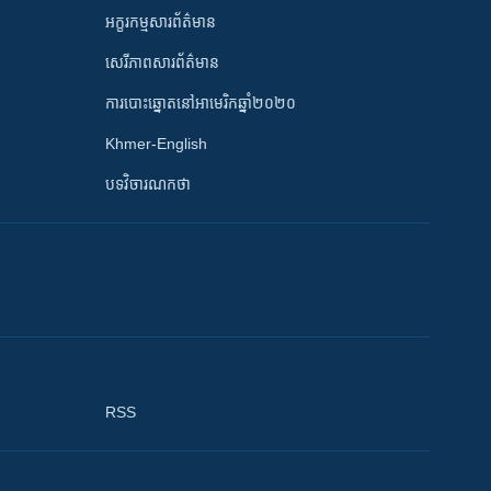
អក្ខរកម្មសារព័ត៌មាន
សេរីភាពសារព័ត៌មាន
ការបោះឆ្នោតនៅអាមេរិកឆ្នាំ២០២០
Khmer-English
បទវិចារណកថា
RSS