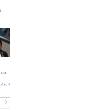
ា
លួនតាម
ូ​ទាំង​អស់