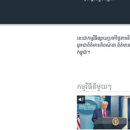
រចនា
សម្ព័ន្ធ​
រំលង​
និង​
ចូល​
ទៅ​
នេះ​ជា​កម្ម​វិធី​ផ្សាយ​ប្រចាំ​ថ្ងៃ​
កាន់​
ដូច​ជា​ព័ត៌មាន​ពិពណ៌នា ព័ត៌មាន​អត្
ទំព័រ​
កម្ពុជា។
ស្វែង​
រក
កម្មវិធី​នីមួយៗ