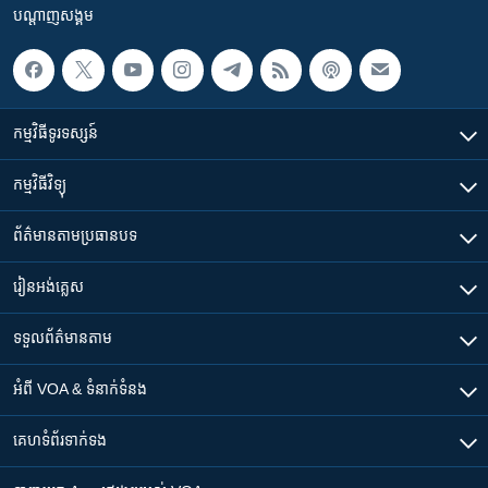
បណ្តាញ​សង្គម
កម្មវិធី​ទូរទស្សន៍
កម្មវិធី​វិទ្យុ
ព័ត៌មាន​តាមប្រធានបទ​
រៀន​​អង់គ្លេស
ទទួល​ព័ត៌មាន​តាម
អំពី​ VOA & ទំនាក់ទំនង
គេហទំព័រ​​ទាក់ទង