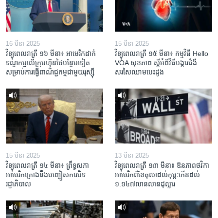
16 មីនា 2025
15 មីនា 2025
វិទ្យុពេលរាត្រី ១៦ មីនា៖ អាមេរិក​ដាក់​
វិទ្យុពេលរាត្រី ១៥ មីនា៖ កម្មវិធី ​Hello
ទណ្ឌកម្ម​លើ​ក្រុមហ៊ុន​ថៃ​បន្ថែម​ទៀត​
VOA សុខភាព ស្ដី​អំពី​វិធី​បង្ការ​ជំងឺ​
សម្រាប់​ការ​ធ្វើ​ពាណិជ្ជកម្ម​ជាមួយ​រុស្ស៊ី
សរសៃ​ឈាម​បេះដូង
15 មីនា 2025
13 មីនា 2025
វិទ្យុពេលរាត្រី ១៤ មីនា៖ ព្រឹទ្ធសភា
វិទ្យុពេលរាត្រី ១៣ មីនា៖ ឱនភាព​ថវិកា​
អាមេរិកគ្រោងនឹងបញ្ចៀសការបិទ
អាមេរិក​ពី​ខែ​តុលា​ដល់​កុម្ភៈ​កើន​ដល់​
រដ្ឋាភិបាល
១.១៤៧​លានលាន​ដុល្លារ