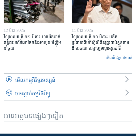
12 មីនា 2025
11 មីនា 2025
វិទ្យុពេលរាត្រី ១២ មីនា៖ អាមេរិក​ដាក់​
វិទ្យុពេលរាត្រី ១១ មីនា៖ អតីត​
ពន្ធគយ​លើ​ដែកថែក​និង​អាលុយ​មីញ៉ូម​
ប្រធានាធិបតីហ្វីលីពីន​ត្រូវ​ចាប់ខ្លួនតាម
នាំចូល
ដីការ​តុលាការ​ព្រហ្មទណ្ឌ​អន្តរជាតិ
មើល​វីដេអូ​ទាំង​អស់
មើល​កម្មវិធី​ទូរទស្សន៍
ចុចស្តាប់កម្មវិធីវិទ្យុ
អានអត្ថបទផ្សេងៗទៀត