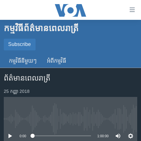
ភ្ជាប់​
ទៅ​
គេហទំព័រ​
កម្មវិធី​ព័ត៌មាន​ពេលរាត្រី
កម្ពុជា
ទាក់ទង
រំលង​
អន្តរជាតិ
Subscribe
និង​
SUBSCRIBE
អាមេរិក
ចូល​
កម្មវិធី​នីមួយៗ
អំពី​កម្មវិធី​
ទៅ​​
ចិន
YouTube Music
ទំព័រ​
ព័ត៌មានពេលរាត្រី
ហេឡូវីអូអេ
ព័ត៌មាន​​
តែ​
កម្ពុជាច្នៃប្រតិដ្ឋ
25 កញ្ញា 2018
Spotify
ម្តង
ព្រឹត្តិការណ៍ព័ត៌មាន
រំលង​
ទទួល​​​សេវា​​​ Podcast
និង​
ទូរទស្សន៍ / វីដេអូ​
ចូល​
No media source currently available
វិទ្យុ / ផតខាសថ៍
ទៅ​
ទំព័រ​
កម្មវិធីទាំងអស់
0:00
1:00:00