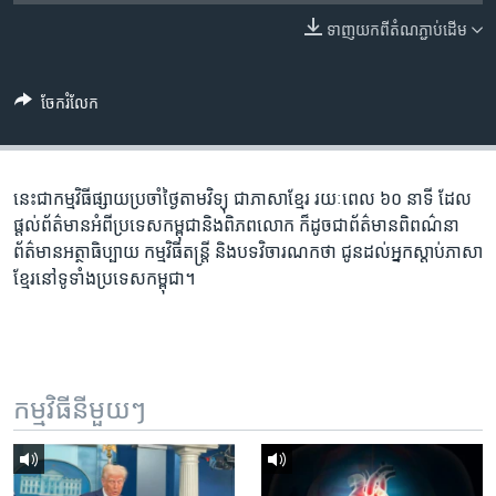
រចនា
សម្ព័ន្ធ​
ទាញ​យក​ពី​តំណភ្ជាប់​ដើម
Khmer English
រំលង​
និង​
បណ្តាញ​សង្គម
ចែករំលែក
ចូល​
ទៅ​
កាន់​
ទំព័រ​
នេះ​ជា​កម្ម​វិធី​ផ្សាយ​ប្រចាំ​ថ្ងៃ​តាម​វិទ្យុ ​ជាភាសា​ខ្មែរ​ រយៈ​ពេល​ ៦០​ នាទី ដែល​
ភាសា
ស្វែង​
ផ្តល់​ព័ត៌មាន​អំពី​ប្រទេស​កម្ពុជា​និង​ពិភព​លោក ​ក៏ដូច​ជា​ព័ត៌មាន​ពិពណ៌នា
រក
ព័ត៌មាន​អត្ថាធិប្បាយ​ កម្ម​វិធី​តន្ត្រី ​និង​បទ​វិចារណកថា​ ជូន​ដល់​អ្នក​ស្តាប់​ភាសា​
ខ្មែរ​នៅ​ទូទាំង​ប្រទេស​កម្ពុជា។
កម្មវិធី​នីមួយៗ