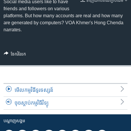
ទាញ​យក​ពី​តំណភ្ជាប់​ដើម
រចនា
Social media users like to have
សម្ព័ន្ធ​
friends and followers on various
Khmer English
រំលង​
platforms. But how many accounts are real and how many
និង​
are generated by computers? VOA Khmer's Hong Chenda
បណ្តាញ​សង្គម
ចូល​
narrates.
ទៅ​
កាន់​
ទំព័រ​
ភាសា
ចែករំលែក
ស្វែង​
រក
មើល​កម្មវិធី​ទូរទស្សន៍
ចុចស្តាប់កម្មវិធីវិទ្យុ
បណ្តាញ​សង្គម