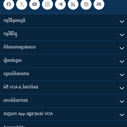
កម្មវិធី​ទូរទស្សន៍
កម្មវិធី​វិទ្យុ
ព័ត៌មាន​តាមប្រធានបទ​
រៀន​​អង់គ្លេស
ទទួល​ព័ត៌មាន​តាម
អំពី​ VOA & ទំនាក់ទំនង
គេហទំព័រ​​ទាក់ទង
ទាញយក​ App ផ្សេងៗ​របស់​ VOA