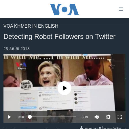
ភ្ជាប់​
ទៅ​
គេហទំព័រ​
VOA KHMER IN ENGLISH
កម្ពុជា
ទាក់ទង
Detecting Robot Followers on Twitter
រំលង​
អន្តរជាតិ
និង​
25 ឧសភា 2018
អាមេរិក
ចូល​
ទៅ​​
ចិន
ទំព័រ​
ហេឡូវីអូអេ
ព័ត៌មាន​​
តែ​
កម្ពុជាច្នៃប្រតិដ្ឋ
ម្តង
No media source currently available
ព្រឹត្តិការណ៍ព័ត៌មាន
រំលង​
និង​
ទូរទស្សន៍ / វីដេអូ​
ចូល​
វិទ្យុ / ផតខាសថ៍
ទៅ​
0:00
3:19
ទំព័រ​
កម្មវិធីទាំងអស់