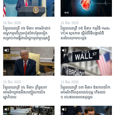
16 មីនា 2025
15 មីនា 2025
វិទ្យុពេលរាត្រី ១៦ មីនា៖ អាមេរិក​ដាក់​
វិទ្យុពេលរាត្រី ១៥ មីនា៖ កម្មវិធី ​Hello
ទណ្ឌកម្ម​លើ​ក្រុមហ៊ុន​ថៃ​បន្ថែម​ទៀត​
VOA សុខភាព ស្ដី​អំពី​វិធី​បង្ការ​ជំងឺ​
សម្រាប់​ការ​ធ្វើ​ពាណិជ្ជកម្ម​ជាមួយ​រុស្ស៊ី
សរសៃ​ឈាម​បេះដូង
15 មីនា 2025
13 មីនា 2025
វិទ្យុពេលរាត្រី ១៤ មីនា៖ ព្រឹទ្ធសភា
វិទ្យុពេលរាត្រី ១៣ មីនា៖ ឱនភាព​ថវិកា​
អាមេរិកគ្រោងនឹងបញ្ចៀសការបិទ
អាមេរិក​ពី​ខែ​តុលា​ដល់​កុម្ភៈ​កើន​ដល់​
រដ្ឋាភិបាល
១.១៤៧​លានលាន​ដុល្លារ