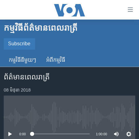
ភ្ជាប់​
ទៅ​
គេហទំព័រ​
កម្មវិធី​ព័ត៌មាន​ពេលរាត្រី
កម្ពុជា
ទាក់ទង
រំលង​
អន្តរជាតិ
Subscribe
និង​
SUBSCRIBE
អាមេរិក
ចូល​
កម្មវិធី​នីមួយៗ
អំពី​កម្មវិធី​
ទៅ​​
ចិន
YouTube Music
ទំព័រ​
ព័ត៌មានពេលរាត្រី
ហេឡូវីអូអេ
ព័ត៌មាន​​
តែ​
កម្ពុជាច្នៃប្រតិដ្ឋ
08 មិថុនា 2018
Spotify
ម្តង
ព្រឹត្តិការណ៍ព័ត៌មាន
រំលង​
ទទួល​​​សេវា​​​ Podcast
និង​
ទូរទស្សន៍ / វីដេអូ​
ចូល​
No media source currently available
វិទ្យុ / ផតខាសថ៍
ទៅ​
ទំព័រ​
កម្មវិធីទាំងអស់
0:00
1:00:00