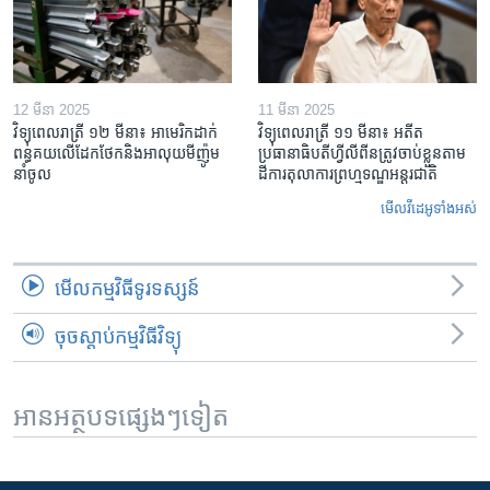
12 មីនា 2025
11 មីនា 2025
វិទ្យុពេលរាត្រី ១២ មីនា៖ អាមេរិក​ដាក់​
វិទ្យុពេលរាត្រី ១១ មីនា៖ អតីត​
ពន្ធគយ​លើ​ដែកថែក​និង​អាលុយ​មីញ៉ូម​
ប្រធានាធិបតីហ្វីលីពីន​ត្រូវ​ចាប់ខ្លួនតាម
នាំចូល
ដីការ​តុលាការ​ព្រហ្មទណ្ឌ​អន្តរជាតិ
មើល​វីដេអូ​ទាំង​អស់
មើល​កម្មវិធី​ទូរទស្សន៍
ចុចស្តាប់កម្មវិធីវិទ្យុ
អានអត្ថបទផ្សេងៗទៀត