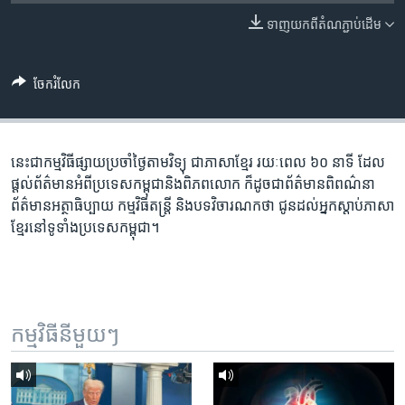
រចនា
សម្ព័ន្ធ​
ទាញ​យក​ពី​តំណភ្ជាប់​ដើម
Khmer English
រំលង​
និង​
បណ្តាញ​សង្គម
ចែករំលែក
ចូល​
ទៅ​
កាន់​
ទំព័រ​
នេះ​ជា​កម្ម​វិធី​ផ្សាយ​ប្រចាំ​ថ្ងៃ​តាម​វិទ្យុ ​ជាភាសា​ខ្មែរ​ រយៈ​ពេល​ ៦០​ នាទី ដែល​
ភាសា
ស្វែង​
ផ្តល់​ព័ត៌មាន​អំពី​ប្រទេស​កម្ពុជា​និង​ពិភព​លោក ​ក៏ដូច​ជា​ព័ត៌មាន​ពិពណ៌នា
រក
ព័ត៌មាន​អត្ថាធិប្បាយ​ កម្ម​វិធី​តន្ត្រី ​និង​បទ​វិចារណកថា​ ជូន​ដល់​អ្នក​ស្តាប់​ភាសា​
ខ្មែរ​នៅ​ទូទាំង​ប្រទេស​កម្ពុជា។
កម្មវិធី​នីមួយៗ