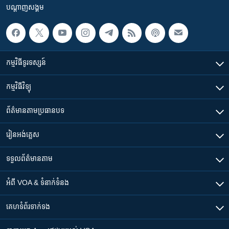
បណ្តាញ​សង្គម
កម្មវិធី​ទូរទស្សន៍
កម្មវិធី​វិទ្យុ
ព័ត៌មាន​តាមប្រធានបទ​
រៀន​​អង់គ្លេស
ទទួល​ព័ត៌មាន​តាម
អំពី​ VOA & ទំនាក់ទំនង
គេហទំព័រ​​ទាក់ទង