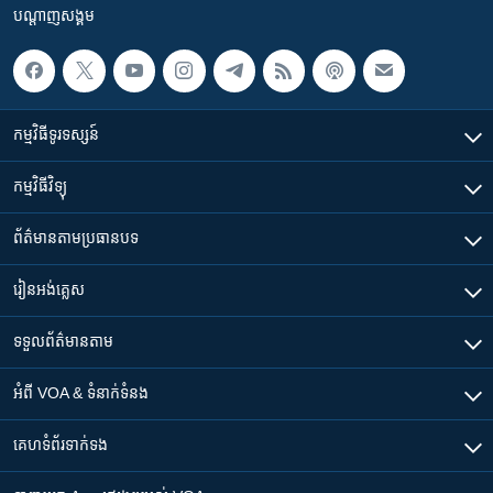
បណ្តាញ​សង្គម
កម្មវិធី​ទូរទស្សន៍
កម្មវិធី​វិទ្យុ
ព័ត៌មាន​តាមប្រធានបទ​
រៀន​​អង់គ្លេស
ទទួល​ព័ត៌មាន​តាម
អំពី​ VOA & ទំនាក់ទំនង
គេហទំព័រ​​ទាក់ទង