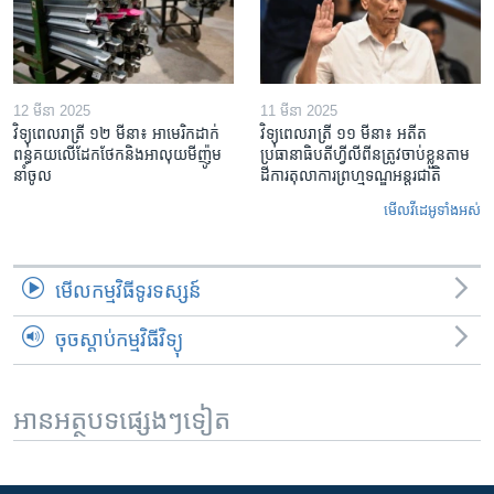
12 មីនា 2025
11 មីនា 2025
វិទ្យុពេលរាត្រី ១២ មីនា៖ អាមេរិក​ដាក់​
វិទ្យុពេលរាត្រី ១១ មីនា៖ អតីត​
ពន្ធគយ​លើ​ដែកថែក​និង​អាលុយ​មីញ៉ូម​
ប្រធានាធិបតីហ្វីលីពីន​ត្រូវ​ចាប់ខ្លួនតាម
នាំចូល
ដីការ​តុលាការ​ព្រហ្មទណ្ឌ​អន្តរជាតិ
មើល​វីដេអូ​ទាំង​អស់
មើល​កម្មវិធី​ទូរទស្សន៍
ចុចស្តាប់កម្មវិធីវិទ្យុ
អានអត្ថបទផ្សេងៗទៀត