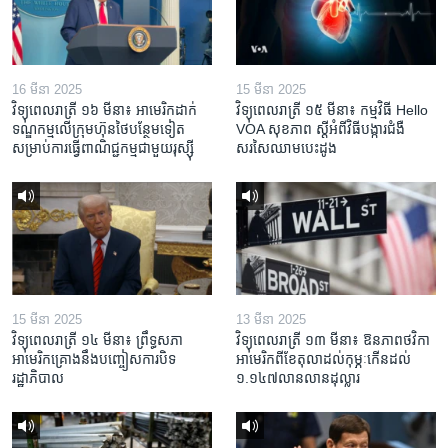
16 មីនា 2025
15 មីនា 2025
វិទ្យុពេលរាត្រី ១៦ មីនា៖ អាមេរិក​ដាក់​
វិទ្យុពេលរាត្រី ១៥ មីនា៖ កម្មវិធី ​Hello
ទណ្ឌកម្ម​លើ​ក្រុមហ៊ុន​ថៃ​បន្ថែម​ទៀត​
VOA សុខភាព ស្ដី​អំពី​វិធី​បង្ការ​ជំងឺ​
សម្រាប់​ការ​ធ្វើ​ពាណិជ្ជកម្ម​ជាមួយ​រុស្ស៊ី
សរសៃ​ឈាម​បេះដូង
15 មីនា 2025
13 មីនា 2025
វិទ្យុពេលរាត្រី ១៤ មីនា៖ ព្រឹទ្ធសភា
វិទ្យុពេលរាត្រី ១៣ មីនា៖ ឱនភាព​ថវិកា​
អាមេរិកគ្រោងនឹងបញ្ចៀសការបិទ
អាមេរិក​ពី​ខែ​តុលា​ដល់​កុម្ភៈ​កើន​ដល់​
រដ្ឋាភិបាល
១.១៤៧​លានលាន​ដុល្លារ