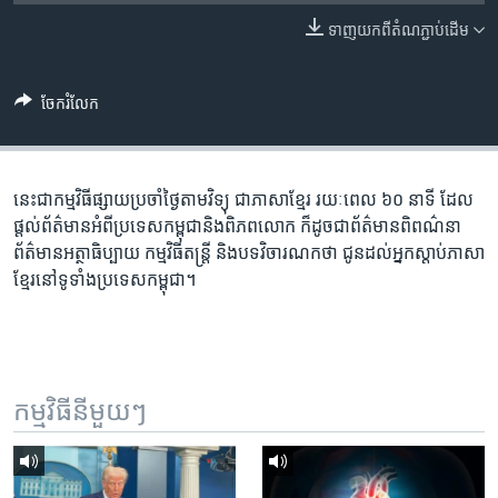
រចនា
សម្ព័ន្ធ​
បណ្តាញ​សង្គម
ទាញ​យក​ពី​តំណភ្ជាប់​ដើម
រំលង​
និង​
ចែករំលែក
ចូល​
ភាសា
ទៅ​
កាន់​
ទំព័រ​
នេះ​ជា​កម្ម​វិធី​ផ្សាយ​ប្រចាំ​ថ្ងៃ​តាម​វិទ្យុ ​ជាភាសា​ខ្មែរ​ រយៈ​ពេល​ ៦០​ នាទី ដែល​
ស្វែង​
ផ្តល់​ព័ត៌មាន​អំពី​ប្រទេស​កម្ពុជា​និង​ពិភព​លោក ​ក៏ដូច​ជា​ព័ត៌មាន​ពិពណ៌នា
រក
ព័ត៌មាន​អត្ថាធិប្បាយ​ កម្ម​វិធី​តន្ត្រី ​និង​បទ​វិចារណកថា​ ជូន​ដល់​អ្នក​ស្តាប់​ភាសា​
ខ្មែរ​នៅ​ទូទាំង​ប្រទេស​កម្ពុជា។
កម្មវិធី​នីមួយៗ