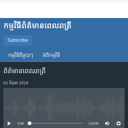
ភ្ជាប់​
ទៅ​
កម្ពុជា
គេហទំព័រ​
អន្តរជាតិ
កម្មវិធី​ព័ត៌មាន​ពេលរាត្រី
ទាក់ទង
អាមេរិក
រំលង​
Subscribe
ចិន
និង​
SUBSCRIBE
ចូល​
ហេឡូវីអូអេ
កម្មវិធី​នីមួយៗ
អំពី​កម្មវិធី​
ទៅ​​
កម្ពុជាច្នៃប្រតិដ្ឋ
YouTube Music
ទំព័រ​
ព័ត៌មានពេលរាត្រី
ព័ត៌មាន​​
ព្រឹត្តិការណ៍ព័ត៌មាន
តែ​
02 មិថុនា 2018
Spotify
ទូរទស្សន៍ / វីដេអូ​
ម្តង
រំលង​
វិទ្យុ / ផតខាសថ៍
ទទួល​​​សេវា​​​ Podcast
និង​
កម្មវិធីទាំងអស់
ចូល​
No media source currently available
ទៅ​
Khmer English
ទំព័រ​
0:00
1:00:00