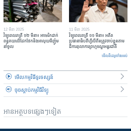
12 មីនា 2025
11 មីនា 2025
វិទ្យុពេលរាត្រី ១២ មីនា៖ អាមេរិក​ដាក់​
វិទ្យុពេលរាត្រី ១១ មីនា៖ អតីត​
ពន្ធគយ​លើ​ដែកថែក​និង​អាលុយ​មីញ៉ូម​
ប្រធានាធិបតីហ្វីលីពីន​ត្រូវ​ចាប់ខ្លួនតាម
នាំចូល
ដីការ​តុលាការ​ព្រហ្មទណ្ឌ​អន្តរជាតិ
មើល​វីដេអូ​ទាំង​អស់
មើល​កម្មវិធី​ទូរទស្សន៍
ចុចស្តាប់កម្មវិធីវិទ្យុ
អានអត្ថបទផ្សេងៗទៀត