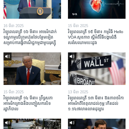
16 មីនា 2025
15 មីនា 2025
វិទ្យុពេលរាត្រី ១៦ មីនា៖ អាមេរិក​ដាក់​
វិទ្យុពេលរាត្រី ១៥ មីនា៖ កម្មវិធី ​Hello
ទណ្ឌកម្ម​លើ​ក្រុមហ៊ុន​ថៃ​បន្ថែម​ទៀត​
VOA សុខភាព ស្ដី​អំពី​វិធី​បង្ការ​ជំងឺ​
សម្រាប់​ការ​ធ្វើ​ពាណិជ្ជកម្ម​ជាមួយ​រុស្ស៊ី
សរសៃ​ឈាម​បេះដូង
15 មីនា 2025
13 មីនា 2025
វិទ្យុពេលរាត្រី ១៤ មីនា៖ ព្រឹទ្ធសភា
វិទ្យុពេលរាត្រី ១៣ មីនា៖ ឱនភាព​ថវិកា​
អាមេរិកគ្រោងនឹងបញ្ចៀសការបិទ
អាមេរិក​ពី​ខែ​តុលា​ដល់​កុម្ភៈ​កើន​ដល់​
រដ្ឋាភិបាល
១.១៤៧​លានលាន​ដុល្លារ