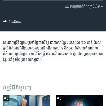
រចនា
សម្ព័ន្ធ​
ទាញ​យក​ពី​តំណភ្ជាប់​ដើម
Khmer English
រំលង​
និង​
បណ្តាញ​សង្គម
ចែករំលែក
ចូល​
ទៅ​
កាន់​
ទំព័រ​
នេះ​ជា​កម្ម​វិធី​ផ្សាយ​ប្រចាំ​ថ្ងៃ​តាម​វិទ្យុ ​ជាភាសា​ខ្មែរ​ រយៈ​ពេល​ ៦០​ នាទី ដែល​
ភាសា
ស្វែង​
ផ្តល់​ព័ត៌មាន​អំពី​ប្រទេស​កម្ពុជា​និង​ពិភព​លោក ​ក៏ដូច​ជា​ព័ត៌មាន​ពិពណ៌នា
រក
ព័ត៌មាន​អត្ថាធិប្បាយ​ កម្ម​វិធី​តន្ត្រី ​និង​បទ​វិចារណកថា​ ជូន​ដល់​អ្នក​ស្តាប់​ភាសា​
ខ្មែរ​នៅ​ទូទាំង​ប្រទេស​កម្ពុជា។
កម្មវិធី​នីមួយៗ