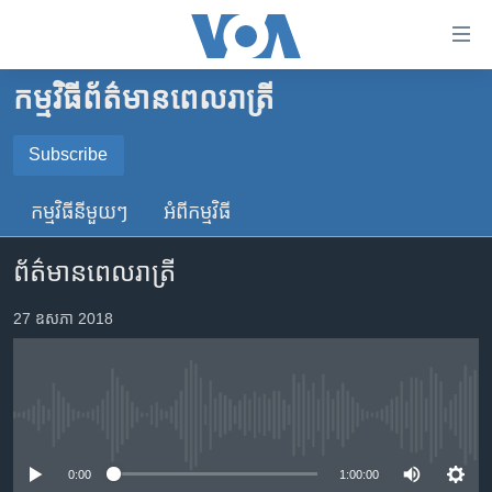
ភ្ជាប់​
ទៅ​
គេហទំព័រ​
កម្មវិធី​ព័ត៌មាន​ពេលរាត្រី
កម្ពុជា
ទាក់ទង
រំលង​
អន្តរជាតិ
Subscribe
និង​
SUBSCRIBE
អាមេរិក
ចូល​
កម្មវិធី​នីមួយៗ
អំពី​កម្មវិធី​
ទៅ​​
ចិន
YouTube Music
ទំព័រ​
ព័ត៌មានពេលរាត្រី
ហេឡូវីអូអេ
ព័ត៌មាន​​
តែ​
កម្ពុជាច្នៃប្រតិដ្ឋ
27 ឧសភា 2018
Spotify
ម្តង
ព្រឹត្តិការណ៍ព័ត៌មាន
រំលង​
ទទួល​​​សេវា​​​ Podcast
និង​
ទូរទស្សន៍ / វីដេអូ​
ចូល​
No media source currently available
វិទ្យុ / ផតខាសថ៍
ទៅ​
ទំព័រ​
កម្មវិធីទាំងអស់
0:00
1:00:00