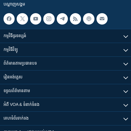
បណ្តាញ​សង្គម
កម្មវិធី​ទូរទស្សន៍
កម្មវិធី​វិទ្យុ
ព័ត៌មាន​តាមប្រធានបទ​
រៀន​​អង់គ្លេស
ទទួល​ព័ត៌មាន​តាម
អំពី​ VOA & ទំនាក់ទំនង
គេហទំព័រ​​ទាក់ទង