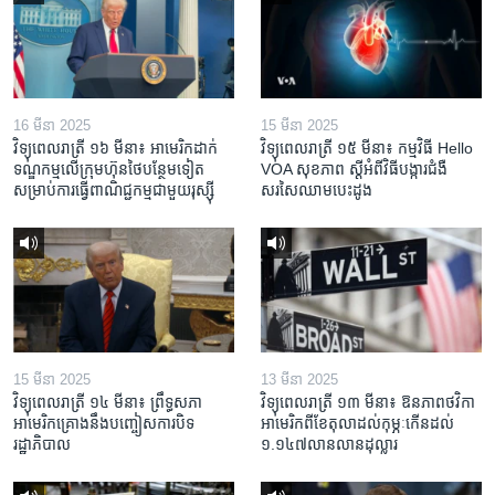
16 មីនា 2025
15 មីនា 2025
វិទ្យុពេលរាត្រី ១៦ មីនា៖ អាមេរិក​ដាក់​
វិទ្យុពេលរាត្រី ១៥ មីនា៖ កម្មវិធី ​Hello
ទណ្ឌកម្ម​លើ​ក្រុមហ៊ុន​ថៃ​បន្ថែម​ទៀត​
VOA សុខភាព ស្ដី​អំពី​វិធី​បង្ការ​ជំងឺ​
សម្រាប់​ការ​ធ្វើ​ពាណិជ្ជកម្ម​ជាមួយ​រុស្ស៊ី
សរសៃ​ឈាម​បេះដូង
15 មីនា 2025
13 មីនា 2025
វិទ្យុពេលរាត្រី ១៤ មីនា៖ ព្រឹទ្ធសភា
វិទ្យុពេលរាត្រី ១៣ មីនា៖ ឱនភាព​ថវិកា​
អាមេរិកគ្រោងនឹងបញ្ចៀសការបិទ
អាមេរិក​ពី​ខែ​តុលា​ដល់​កុម្ភៈ​កើន​ដល់​
រដ្ឋាភិបាល
១.១៤៧​លានលាន​ដុល្លារ