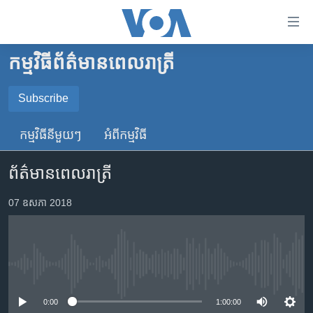
ភ្ជាប់​
ទៅ​
គេហទំព័រ​
កម្មវិធី​ព័ត៌មាន​ពេលរាត្រី
កម្ពុជា
ទាក់ទង
រំលង​
អន្តរជាតិ
Subscribe
និង​
SUBSCRIBE
អាមេរិក
ចូល​
កម្មវិធី​នីមួយៗ
អំពី​កម្មវិធី​
ទៅ​​
ចិន
YouTube Music
ទំព័រ​
ព័ត៌មានពេលរាត្រី
ហេឡូវីអូអេ
ព័ត៌មាន​​
តែ​
កម្ពុជាច្នៃប្រតិដ្ឋ
07 ឧសភា 2018
Spotify
ម្តង
ព្រឹត្តិការណ៍ព័ត៌មាន
រំលង​
ទទួល​​​សេវា​​​ Podcast
និង​
ទូរទស្សន៍ / វីដេអូ​
ចូល​
No media source currently available
វិទ្យុ / ផតខាសថ៍
ទៅ​
ទំព័រ​
កម្មវិធីទាំងអស់
0:00
1:00:00