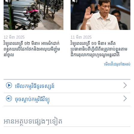
12 មីនា 2025
11 មីនា 2025
វិទ្យុពេលរាត្រី ១២ មីនា៖ អាមេរិក​ដាក់​
វិទ្យុពេលរាត្រី ១១ មីនា៖ អតីត​
ពន្ធគយ​លើ​ដែកថែក​និង​អាលុយ​មីញ៉ូម​
ប្រធានាធិបតីហ្វីលីពីន​ត្រូវ​ចាប់ខ្លួនតាម
នាំចូល
ដីការ​តុលាការ​ព្រហ្មទណ្ឌ​អន្តរជាតិ
មើល​វីដេអូ​ទាំង​អស់
មើល​កម្មវិធី​ទូរទស្សន៍
ចុចស្តាប់កម្មវិធីវិទ្យុ
អានអត្ថបទផ្សេងៗទៀត