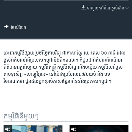
រចនា
សម្ព័ន្ធ​
ទាញ​យក​ពី​តំណភ្ជាប់​ដើម
Khmer English
រំលង​
និង​
បណ្តាញ​សង្គម
ចែករំលែក
ចូល​
ទៅ​
កាន់​
ទំព័រ​
នេះ​ជា​កម្ម​វិធី​ផ្សាយ​ប្រចាំ​ថ្ងៃ​តាម​វិទ្យុ ​ជាភាសា​ខ្មែរ​ រយៈ​ពេល​ ៦០​ នាទី ដែល​
ភាសា
ស្វែង​
ផ្តល់​ព័ត៌មាន​អំពី​ប្រទេស​កម្ពុជា​និង​ពិភព​លោក ​ក៏ដូច​ជា​ព័ត៌មាន​ពិពណ៌នា
រក
ព័ត៌មាន​អត្ថា​ធិប្បាយ​ កម្ម​វិធី​តន្ត្រី ​កម្មវិធី​​សំណួរ​និង​ចម្លើយ​ កម្ម​វិធី​ហៅ​ចូល​
តាម​ទូរ​ស័ព្ទ «ហេឡូវីអូអេ» នៅ​ម៉ោង​​ប្រហែល​៨:៥០​យប់ ​និង បទ​
វិចារណកថា​ ជូន​ដល់​អ្នក​ស្តាប់​ភាសា​ខ្មែរ​នៅ​ទូទាំង​ប្រទេស​កម្ពុជា។
កម្មវិធី​នីមួយៗ