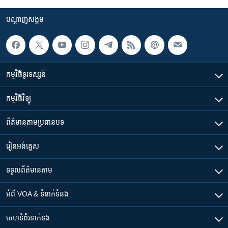
បណ្តាញ​សង្គម
កម្មវិធី​ទូរទស្សន៍
កម្មវិធី​វិទ្យុ
ព័ត៌មាន​តាមប្រធានបទ​
រៀន​​អង់គ្លេស
ទទួល​ព័ត៌មាន​តាម
អំពី​ VOA & ទំនាក់ទំនង
គេហទំព័រ​​ទាក់ទង