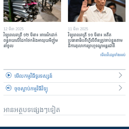
12 មីនា 2025
11 មីនា 2025
វិទ្យុពេលរាត្រី ១២ មីនា៖ អាមេរិក​ដាក់​
វិទ្យុពេលរាត្រី ១១ មីនា៖ អតីត​
ពន្ធគយ​លើ​ដែកថែក​និង​អាលុយ​មីញ៉ូម​
ប្រធានាធិបតីហ្វីលីពីន​ត្រូវ​ចាប់ខ្លួនតាម
នាំចូល
ដីការ​តុលាការ​ព្រហ្មទណ្ឌ​អន្តរជាតិ
មើល​វីដេអូ​ទាំង​អស់
មើល​កម្មវិធី​ទូរទស្សន៍
ចុចស្តាប់កម្មវិធីវិទ្យុ
អានអត្ថបទផ្សេងៗទៀត