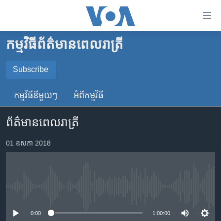
ភ្ជាប់​
ទៅ​
គេហទំព័រ​
កម្មវិធី​ព័ត៌មាន​ពេលរាត្រី
កម្ពុជា
ទាក់ទង
រំលង​
អន្តរជាតិ
Subscribe
និង​
SUBSCRIBE
អាមេរិក
ចូល​
កម្មវិធី​នីមួយៗ
អំពី​កម្មវិធី​
ទៅ​​
ចិន
YouTube Music
ទំព័រ​
ព័ត៌មានពេលរាត្រី
ហេឡូវីអូអេ
ព័ត៌មាន​​
តែ​
កម្ពុជាច្នៃប្រតិដ្ឋ
01 ឧសភា 2018
Spotify
ម្តង
ព្រឹត្តិការណ៍ព័ត៌មាន
រំលង​
ទទួល​​​សេវា​​​ Podcast
និង​
ទូរទស្សន៍ / វីដេអូ​
ចូល​
No media source currently available
វិទ្យុ / ផតខាសថ៍
ទៅ​
ទំព័រ​
កម្មវិធីទាំងអស់
0:00
1:00:00