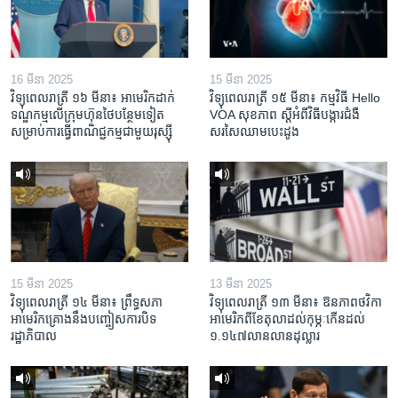
16 មីនា 2025
15 មីនា 2025
វិទ្យុពេលរាត្រី ១៦ មីនា៖ អាមេរិក​ដាក់​
វិទ្យុពេលរាត្រី ១៥ មីនា៖ កម្មវិធី ​Hello
ទណ្ឌកម្ម​លើ​ក្រុមហ៊ុន​ថៃ​បន្ថែម​ទៀត​
VOA សុខភាព ស្ដី​អំពី​វិធី​បង្ការ​ជំងឺ​
សម្រាប់​ការ​ធ្វើ​ពាណិជ្ជកម្ម​ជាមួយ​រុស្ស៊ី
សរសៃ​ឈាម​បេះដូង
15 មីនា 2025
13 មីនា 2025
វិទ្យុពេលរាត្រី ១៤ មីនា៖ ព្រឹទ្ធសភា
វិទ្យុពេលរាត្រី ១៣ មីនា៖ ឱនភាព​ថវិកា​
អាមេរិកគ្រោងនឹងបញ្ចៀសការបិទ
អាមេរិក​ពី​ខែ​តុលា​ដល់​កុម្ភៈ​កើន​ដល់​
រដ្ឋាភិបាល
១.១៤៧​លានលាន​ដុល្លារ