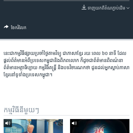
រចនា
សម្ព័ន្ធ​
ទាញ​យក​ពី​តំណភ្ជាប់​ដើម
Khmer English
រំលង​
និង​
បណ្តាញ​សង្គម
ចែករំលែក
ចូល​
ទៅ​
កាន់​
ទំព័រ​
នេះ​ជា​កម្ម​វិធី​ផ្សាយ​ប្រចាំ​ថ្ងៃ​តាម​វិទ្យុ ​ជាភាសា​ខ្មែរ​ រយៈ​ពេល​ ៦០​ នាទី ដែល​
ភាសា
ស្វែង​
ផ្តល់​ព័ត៌មាន​អំពី​ប្រទេស​កម្ពុជា​និង​ពិភព​លោក ​ក៏ដូច​ជា​ព័ត៌មាន​ពិពណ៌នា
រក
ព័ត៌មាន​អត្ថាធិប្បាយ​ កម្ម​វិធី​តន្ត្រី ​និង​បទ​វិចារណកថា​ ជូន​ដល់​អ្នក​ស្តាប់​ភាសា​
ខ្មែរ​នៅ​ទូទាំង​ប្រទេស​កម្ពុជា។
កម្មវិធី​នីមួយៗ