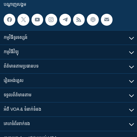
បណ្តាញ​សង្គម
កម្មវិធី​ទូរទស្សន៍
កម្មវិធី​វិទ្យុ
ព័ត៌មាន​តាមប្រធានបទ​
រៀន​​អង់គ្លេស
ទទួល​ព័ត៌មាន​តាម
អំពី​ VOA & ទំនាក់ទំនង
គេហទំព័រ​​ទាក់ទង