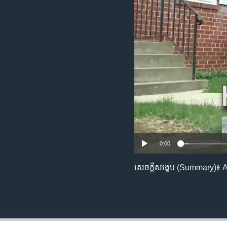
រចនា
សម្ព័ន្ធ​
រំលង​
និង​
ចូល​
ទៅ​
កាន់​
ទំព័រ​
ស្វែង​
រក
0:00
សេចក្តីសង្ខេប (Summary)៖ 