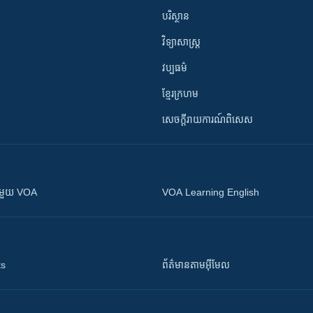
បរិស្ថាន
វិទ្យាសាស្រ្ត
វប្បធម៌
ខ្មែរក្រហម
សេចក្តីរាយការណ៍ពិសេស
ស​​ជាមួយ VOA
VOA Learning English
ts
ព័ត៌មាន​តាម​អ៊ីមែល