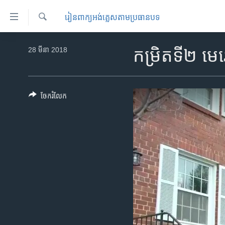
ភ្ជាប់​
​រៀន​​ពាក្យអង់គ្លេស​​តាមប្រធានបទ
ទៅ​
គេហទំព័រ​
ស្វែង​
កម្ពុជា
រក
28 មីនា 2018
កម្រិតទី២ ម
ទាក់ទង
អន្តរជាតិ
រំលង​
និង​
អាមេរិក
ចូល​
ចែករំលែក
ចិន
ទៅ​​
ទំព័រ​
ហេឡូវីអូអេ
ព័ត៌មាន​​
កម្ពុជាច្នៃប្រតិដ្ឋ
តែ​
ម្តង
ព្រឹត្តិការណ៍ព័ត៌មាន
រំលង​
ទូរទស្សន៍ / វីដេអូ​
និង​
ចូល​
វិទ្យុ / ផតខាសថ៍
ទៅ​
កម្មវិធីទាំងអស់
ទំព័រ​