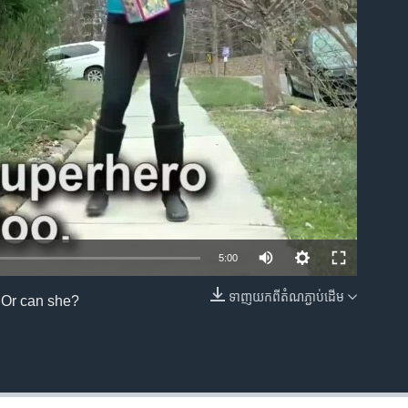
ble
5:00
ទាញ​យក​ពី​តំណភ្ជាប់​ដើម
. Or can she?
EMBED