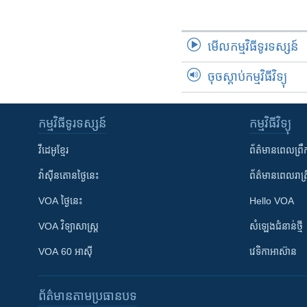
មើល​កម្មវិធី​ទូរទស្សន៍
ចុចស្តាប់កម្មវិធីវិទ្យុ
កម្មវិធី​ទូរទស្សន៍
កម្មវិធី​វិទ្យុ
វីដេអូ​ខ្មែរ
ព័ត៌មាន​ពេល​ព្រឹ
វ៉ាស៊ីនតោន​ថ្ងៃ​នេះ
ព័ត៌មាន​​ពេល​រាត្រ
VOA ថ្ងៃនេះ
Hello VOA
VOA ​វិទ្យាសាស្ត្រ
សំឡេង​ជំនាន់​ថ្មី
VOA 60 អាស៊ី
វេទិកា​អាស៊ាន
ព័ត៌មាន​តាមប្រធានបទ​