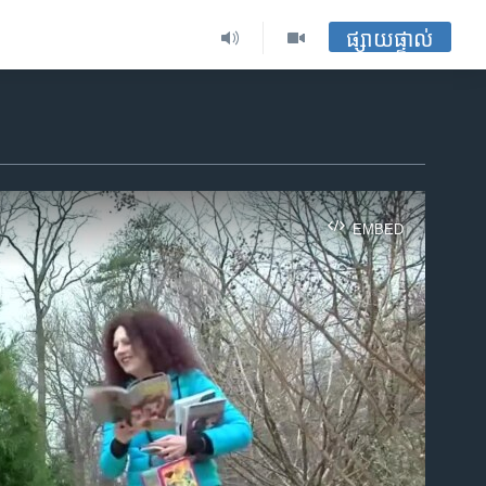
ផ្សាយផ្ទាល់
EMBED