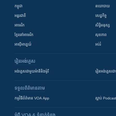
កម្ពុជា
នយោបាយ
អន្តរជាតិ
សេដ្ឋកិច្ច
អាមេរិក
សិទ្ធិមនុស្ស
ខ្មែរ​នៅអាមេរិក
សុខភាព
អាស៊ីអាគ្នេយ៍
អប់រំ
រៀន​​អង់គ្លេស
អង់គ្លេស​ជាមួយ​ម៉ានី​និង​ម៉ូរី
រៀន​​​​​​អង់គ្លេ
ទទួល​ព័ត៌មាន​តាម
កម្មវិធី​ព័ត៌មាន VOA App
ស្តាប់ Podcas
អំពី​ VOA & ទំនាក់ទំនង