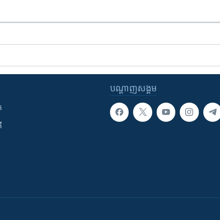
បណ្តាញ​សង្គម
ក
ី