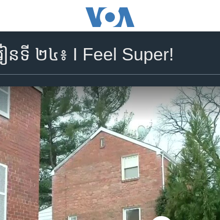
េរៀនទី ២៤៖ I Feel Super!