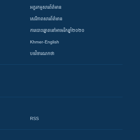
អក្ខរកម្មសារព័ត៌មាន
សេរីភាពសារព័ត៌មាន
ការបោះឆ្នោតនៅអាមេរិកឆ្នាំ២០២០
Khmer-English
បទវិចារណកថា
RSS