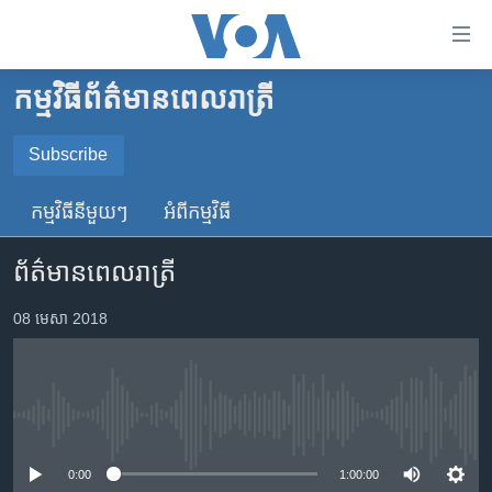
ភ្ជាប់​
ទៅ​
គេហទំព័រ​
កម្មវិធី​ព័ត៌មាន​ពេលរាត្រី
កម្ពុជា
ទាក់ទង
រំលង​
អន្តរជាតិ
Subscribe
និង​
SUBSCRIBE
អាមេរិក
ចូល​
កម្មវិធី​នីមួយៗ
អំពី​កម្មវិធី​
ទៅ​​
ចិន
YouTube Music
ទំព័រ​
ព័ត៌មានពេលរាត្រី
ហេឡូវីអូអេ
ព័ត៌មាន​​
តែ​
កម្ពុជាច្នៃប្រតិដ្ឋ
08 មេសា 2018
Spotify
ម្តង
ព្រឹត្តិការណ៍ព័ត៌មាន
រំលង​
ទទួល​​​សេវា​​​ Podcast
និង​
ទូរទស្សន៍ / វីដេអូ​
ចូល​
No media source currently available
វិទ្យុ / ផតខាសថ៍
ទៅ​
ទំព័រ​
កម្មវិធីទាំងអស់
0:00
1:00:00