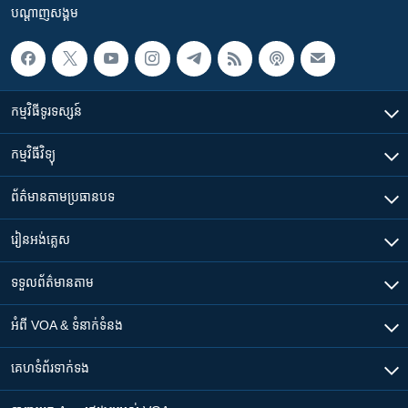
បណ្តាញ​សង្គម
កម្មវិធី​ទូរទស្សន៍
កម្មវិធី​វិទ្យុ
ព័ត៌មាន​តាមប្រធានបទ​
រៀន​​អង់គ្លេស
ទទួល​ព័ត៌មាន​តាម
អំពី​ VOA & ទំនាក់ទំនង
គេហទំព័រ​​ទាក់ទង