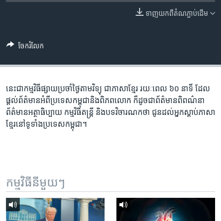
រចនា
សម្ព័ន្ធ​
ទាញ​យក​ពី​តំណភ្ជាប់​ដើម
Khmer English
រំលង​
និង​
បណ្តាញ​សង្គម
ចែករំលែក
ចូល​
ទៅ​
កាន់​
ទំព័រ​
នេះ​ជា​កម្ម​វិធី​ផ្សាយ​ប្រចាំ​ថ្ងៃ​តាម​វិទ្យុ ​ជាភាសា​ខ្មែរ​ រយៈ​ពេល​ ៦០​ នាទី ដែល​
ភាសា
ស្វែង​
ផ្តល់​ព័ត៌មាន​អំពី​ប្រទេស​កម្ពុជា​និង​ពិភព​លោក ​ក៏ដូច​ជា​ព័ត៌មាន​ពិពណ៌នា
រក
ព័ត៌មាន​អត្ថាធិប្បាយ​ កម្ម​វិធី​តន្ត្រី ​និង​បទ​វិចារណកថា​ ជូន​ដល់​អ្នក​ស្តាប់​ភាសា​
ខ្មែរ​នៅ​ទូទាំង​ប្រទេស​កម្ពុជា។
កម្មវិធី​នីមួយៗ