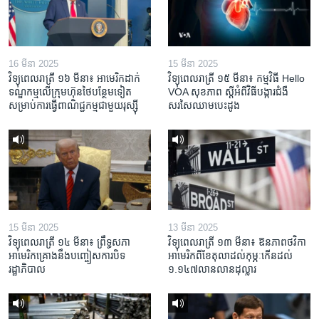
16 មីនា 2025
15 មីនា 2025
វិទ្យុពេលរាត្រី ១៦ មីនា៖ អាមេរិក​ដាក់​
វិទ្យុពេលរាត្រី ១៥ មីនា៖ កម្មវិធី ​Hello
ទណ្ឌកម្ម​លើ​ក្រុមហ៊ុន​ថៃ​បន្ថែម​ទៀត​
VOA សុខភាព ស្ដី​អំពី​វិធី​បង្ការ​ជំងឺ​
សម្រាប់​ការ​ធ្វើ​ពាណិជ្ជកម្ម​ជាមួយ​រុស្ស៊ី
សរសៃ​ឈាម​បេះដូង
15 មីនា 2025
13 មីនា 2025
វិទ្យុពេលរាត្រី ១៤ មីនា៖ ព្រឹទ្ធសភា
វិទ្យុពេលរាត្រី ១៣ មីនា៖ ឱនភាព​ថវិកា​
អាមេរិកគ្រោងនឹងបញ្ចៀសការបិទ
អាមេរិក​ពី​ខែ​តុលា​ដល់​កុម្ភៈ​កើន​ដល់​
រដ្ឋាភិបាល
១.១៤៧​លានលាន​ដុល្លារ