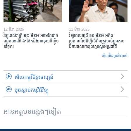
12 មីនា 2025
11 មីនា 2025
វិទ្យុពេលរាត្រី ១២ មីនា៖ អាមេរិក​ដាក់​
វិទ្យុពេលរាត្រី ១១ មីនា៖ អតីត​
ពន្ធគយ​លើ​ដែកថែក​និង​អាលុយ​មីញ៉ូម​
ប្រធានាធិបតីហ្វីលីពីន​ត្រូវ​ចាប់ខ្លួនតាម
នាំចូល
ដីការ​តុលាការ​ព្រហ្មទណ្ឌ​អន្តរជាតិ
មើល​វីដេអូ​ទាំង​អស់
មើល​កម្មវិធី​ទូរទស្សន៍
ចុចស្តាប់កម្មវិធីវិទ្យុ
អានអត្ថបទផ្សេងៗទៀត