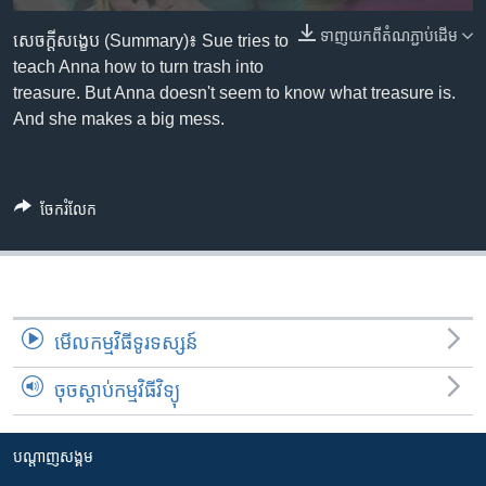
រចនា
សម្ព័ន្ធ​
ទាញ​យក​ពី​តំណភ្ជាប់​ដើម
Khmer English
សេចក្តីសង្ខេប (Summary)៖ Sue tries to
រំលង​
teach Anna how to turn trash into
និង​
treasure. But Anna doesn't seem to know what treasure is.
បណ្តាញ​សង្គម
ចូល​
And she makes a big mess.
ទៅ​
កាន់​
ទំព័រ​
ភាសា
ចែករំលែក
ស្វែង​
រក
មើល​កម្មវិធី​ទូរទស្សន៍
ចុចស្តាប់កម្មវិធីវិទ្យុ
បណ្តាញ​សង្គម