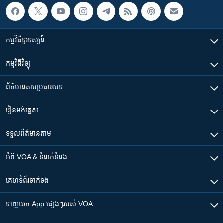
កម្មវិធី​ទូរទស្សន៍
កម្មវិធី​វិទ្យុ
ព័ត៌មាន​តាមប្រធានបទ​
រៀន​​អង់គ្លេស
ទទួល​ព័ត៌មាន​តាម
អំពី​ VOA & ទំនាក់ទំនង
គេហទំព័រ​​ទាក់ទង
ទាញយក​ App ផ្សេងៗ​របស់​ VOA