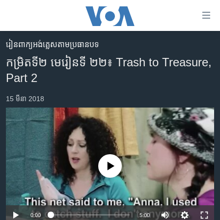
ភ្ជាប់​
ទៅ​
គេហទំព័រ​
​រៀន​​ពាក្យអង់គ្លេស​​តាមប្រធានបទ
កម្ពុជា
ទាក់ទង
កម្រិតទី២ មេរៀនទី ២២៖ Trash to Treasure,
រំលង​
អន្តរជាតិ
Part 2
និង​
អាមេរិក
ចូល​
15 មីនា 2018
ទៅ​​
ចិន
ទំព័រ​
ហេឡូវីអូអេ
ព័ត៌មាន​​
តែ​
កម្ពុជាច្នៃប្រតិដ្ឋ
ម្តង
ព្រឹត្តិការណ៍ព័ត៌មាន
រំលង​
No media source currently available
និង​
ទូរទស្សន៍ / វីដេអូ​
ចូល​
វិទ្យុ / ផតខាសថ៍
ទៅ​
ទំព័រ​
កម្មវិធីទាំងអស់
0:00
5:00