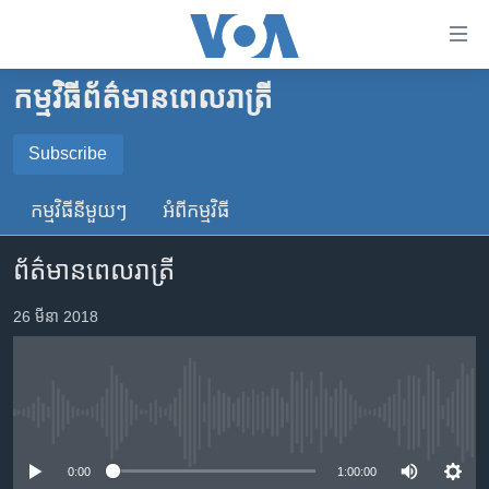
ភ្ជាប់​
ទៅ​
គេហទំព័រ​
កម្មវិធី​ព័ត៌មាន​ពេលរាត្រី
កម្ពុជា
ទាក់ទង
រំលង​
អន្តរជាតិ
Subscribe
និង​
SUBSCRIBE
អាមេរិក
ចូល​
កម្មវិធី​នីមួយៗ
អំពី​កម្មវិធី​
ទៅ​​
ចិន
YouTube Music
ទំព័រ​
ព័ត៌មានពេលរាត្រី
ហេឡូវីអូអេ
ព័ត៌មាន​​
តែ​
កម្ពុជាច្នៃប្រតិដ្ឋ
26 មីនា 2018
Spotify
ម្តង
ព្រឹត្តិការណ៍ព័ត៌មាន
រំលង​
ទទួល​​​សេវា​​​ Podcast
និង​
ទូរទស្សន៍ / វីដេអូ​
ចូល​
No media source currently available
វិទ្យុ / ផតខាសថ៍
ទៅ​
ទំព័រ​
កម្មវិធីទាំងអស់
0:00
1:00:00