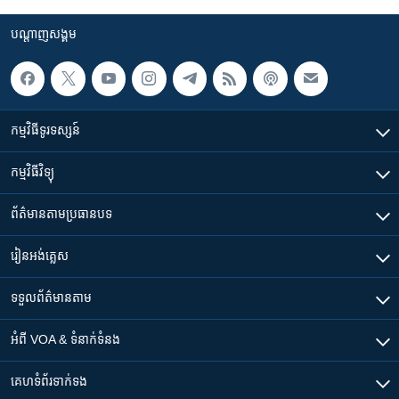
បណ្តាញ​សង្គម
កម្មវិធី​ទូរទស្សន៍
កម្មវិធី​វិទ្យុ
ព័ត៌មាន​តាមប្រធានបទ​
រៀន​​អង់គ្លេស
ទទួល​ព័ត៌មាន​តាម
អំពី​ VOA & ទំនាក់ទំនង
គេហទំព័រ​​ទាក់ទង