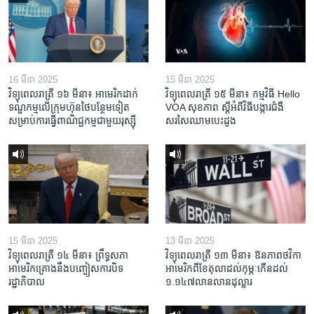
16 មីនា 2025
15 មីនា 2025
វិទ្យុពេលរាត្រី ១៦ មីនា៖ អាមេរិក​ដាក់​
វិទ្យុពេលរាត្រី ១៥ មីនា៖ កម្មវិធី ​Hello
ទណ្ឌកម្ម​លើ​ក្រុមហ៊ុន​ថៃ​បន្ថែម​ទៀត​
VOA សុខភាព ស្ដី​អំពី​វិធី​បង្ការ​ជំងឺ​
សម្រាប់​ការ​ធ្វើ​ពាណិជ្ជកម្ម​ជាមួយ​រុស្ស៊ី
សរសៃ​ឈាម​បេះដូង
15 មីនា 2025
13 មីនា 2025
វិទ្យុពេលរាត្រី ១៤ មីនា៖ ព្រឹទ្ធសភា
វិទ្យុពេលរាត្រី ១៣ មីនា៖ ឱនភាព​ថវិកា​
អាមេរិកគ្រោងនឹងបញ្ចៀសការបិទ
អាមេរិក​ពី​ខែ​តុលា​ដល់​កុម្ភៈ​កើន​ដល់​
រដ្ឋាភិបាល
១.១៤៧​លានលាន​ដុល្លារ