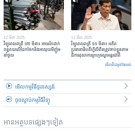
12 មីនា 2025
11 មីនា 2025
វិទ្យុពេលរាត្រី ១២ មីនា៖ អាមេរិក​ដាក់​
វិទ្យុពេលរាត្រី ១១ មីនា៖ អតីត​
ពន្ធគយ​លើ​ដែកថែក​និង​អាលុយ​មីញ៉ូម​
ប្រធានាធិបតីហ្វីលីពីន​ត្រូវ​ចាប់ខ្លួនតាម
នាំចូល
ដីការ​តុលាការ​ព្រហ្មទណ្ឌ​អន្តរជាតិ
មើល​វីដេអូ​ទាំង​អស់
មើល​កម្មវិធី​ទូរទស្សន៍
ចុចស្តាប់កម្មវិធីវិទ្យុ
អានអត្ថបទផ្សេងៗទៀត