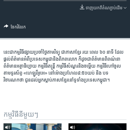
រចនា
សម្ព័ន្ធ​
ទាញ​យក​ពី​តំណភ្ជាប់​ដើម
Khmer English
រំលង​
និង​
បណ្តាញ​សង្គម
ចែករំលែក
ចូល​
ទៅ​
កាន់​
ទំព័រ​
នេះ​ជា​កម្ម​វិធី​ផ្សាយ​ប្រចាំ​ថ្ងៃ​តាម​វិទ្យុ ​ជាភាសា​ខ្មែរ​ រយៈ​ពេល​ ៦០​ នាទី ដែល​
ភាសា
ស្វែង​
ផ្តល់​ព័ត៌មាន​អំពី​ប្រទេស​កម្ពុជា​និង​ពិភព​លោក ​ក៏ដូច​ជា​ព័ត៌មាន​ពិពណ៌នា
រក
ព័ត៌មាន​អត្ថា​ធិប្បាយ​ កម្ម​វិធី​តន្ត្រី ​កម្មវិធី​​សំណួរ​និង​ចម្លើយ​ កម្ម​វិធី​ហៅ​ចូល​
តាម​ទូរ​ស័ព្ទ «ហេឡូវីអូអេ» នៅ​ម៉ោង​​ប្រហែល​៨:៥០​យប់ ​និង បទ​
វិចារណកថា​ ជូន​ដល់​អ្នក​ស្តាប់​ភាសា​ខ្មែរ​នៅ​ទូទាំង​ប្រទេស​កម្ពុជា។
កម្មវិធី​នីមួយៗ