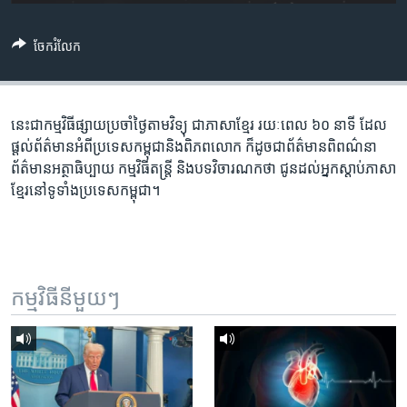
រចនា
សម្ព័ន្ធ​
Khmer English
រំលង​
ចែករំលែក
និង​
បណ្តាញ​សង្គម
ចូល​
ទៅ​
នេះ​ជា​កម្ម​វិធី​ផ្សាយ​ប្រចាំ​ថ្ងៃ​តាម​វិទ្យុ ​ជាភាសា​ខ្មែរ​ រយៈ​ពេល​ ៦០​ នាទី ដែល​
កាន់​
ផ្តល់​ព័ត៌មាន​អំពី​ប្រទេស​កម្ពុជា​និង​ពិភព​លោក ​ក៏ដូច​ជា​ព័ត៌មាន​ពិពណ៌នា
ទំព័រ​
ភាសា
ព័ត៌មាន​អត្ថាធិប្បាយ​ កម្ម​វិធី​តន្ត្រី ​និង​បទ​វិចារណកថា​ ជូន​ដល់​អ្នក​ស្តាប់​ភាសា​
ស្វែង​
ខ្មែរ​នៅ​ទូទាំង​ប្រទេស​កម្ពុជា។
រក
កម្មវិធី​នីមួយៗ