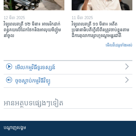
12 មីនា 2025
11 មីនា 2025
វិទ្យុពេលរាត្រី ១២ មីនា៖ អាមេរិក​ដាក់​
វិទ្យុពេលរាត្រី ១១ មីនា៖ អតីត​
ពន្ធគយ​លើ​ដែកថែក​និង​អាលុយ​មីញ៉ូម​
ប្រធានាធិបតីហ្វីលីពីន​ត្រូវ​ចាប់ខ្លួនតាម
នាំចូល
ដីការ​តុលាការ​ព្រហ្មទណ្ឌ​អន្តរជាតិ
មើល​វីដេអូ​ទាំង​អស់
មើល​កម្មវិធី​ទូរទស្សន៍
ចុចស្តាប់កម្មវិធីវិទ្យុ
អានអត្ថបទផ្សេងៗទៀត
បណ្តាញ​សង្គម