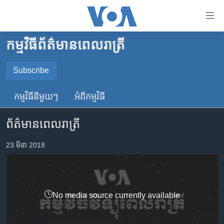
ភ្ជាប់​
ទៅ​
គេហទំព័រ​
កម្មវិធី​ព័ត៌មាន​ពេលរាត្រី
កម្ពុជា
ទាក់ទង
រំលង​
អន្តរជាតិ
Subscribe
និង​
SUBSCRIBE
អាមេរិក
ចូល​
កម្មវិធី​នីមួយៗ
អំពី​កម្មវិធី​
ទៅ​​
ចិន
YouTube Music
ទំព័រ​
ព័ត៌មានពេលរាត្រី
ហេឡូវីអូអេ
ព័ត៌មាន​​
តែ​
កម្ពុជាច្នៃប្រតិដ្ឋ
23 មីនា 2018
Spotify
ម្តង
ព្រឹត្តិការណ៍ព័ត៌មាន
រំលង​
ទទួល​​​សេវា​​​ Podcast
និង​
ទូរទស្សន៍ / វីដេអូ​
ចូល​
No media source currently available
វិទ្យុ / ផតខាសថ៍
ទៅ​
ទំព័រ​
កម្មវិធីទាំងអស់