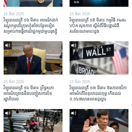
16 មីនា 2025
15 មីនា 2025
វិទ្យុពេលរាត្រី ១៦ មីនា៖ អាមេរិក​ដាក់​
វិទ្យុពេលរាត្រី ១៥ មីនា៖ កម្មវិធី ​Hello
ទណ្ឌកម្ម​លើ​ក្រុមហ៊ុន​ថៃ​បន្ថែម​ទៀត​
VOA សុខភាព ស្ដី​អំពី​វិធី​បង្ការ​ជំងឺ​
សម្រាប់​ការ​ធ្វើ​ពាណិជ្ជកម្ម​ជាមួយ​រុស្ស៊ី
សរសៃ​ឈាម​បេះដូង
15 មីនា 2025
13 មីនា 2025
វិទ្យុពេលរាត្រី ១៤ មីនា៖ ព្រឹទ្ធសភា
វិទ្យុពេលរាត្រី ១៣ មីនា៖ ឱនភាព​ថវិកា​
អាមេរិកគ្រោងនឹងបញ្ចៀសការបិទ
អាមេរិក​ពី​ខែ​តុលា​ដល់​កុម្ភៈ​កើន​ដល់​
រដ្ឋាភិបាល
១.១៤៧​លានលាន​ដុល្លារ