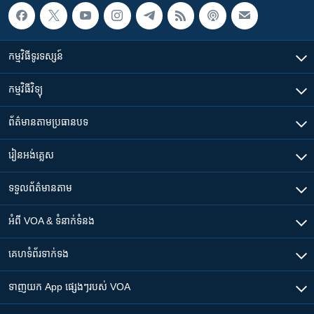
កម្មវិធី​ទូរទស្សន៍
កម្មវិធី​វិទ្យុ
ព័ត៌មាន​តាមប្រធានបទ​
រៀន​​អង់គ្លេស
ទទួល​ព័ត៌មាន​តាម
អំពី​ VOA & ទំនាក់ទំនង
គេហទំព័រ​​ទាក់ទង
ទាញយក​ App ផ្សេងៗ​របស់​ VOA