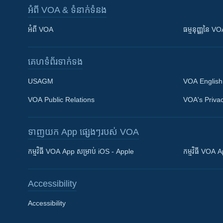
អំពី​ VOA & ទំនាក់ទំនង
អំពី​ VOA
ធម្មនុញ្ញ​នៃ V
គេហទំព័រ​​ទាក់ទង
USAGM
VOA English
VOA Public Relations
VOA's Privac
ទាញយក​ App ផ្សេងៗ​របស់​ VOA
Khmer English
កម្មវិធី​ VOA App សម្រាប់ iOS - Apple
កម្មវិធី​ VOA
បណ្តាញ​សង្គម
Accessibility
Accessibility
ភាសា