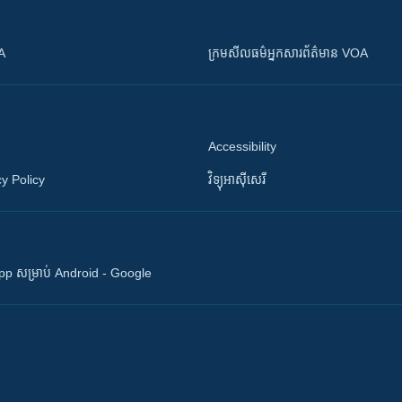
OA
ក្រម​​​សីលធម៌​​​អ្នក​​​សារព័ត៌មាន VOA
Accessibility
y Policy
វិទ្យុ​អាស៊ី​សេរី
 App សម្រាប់ Android - Google