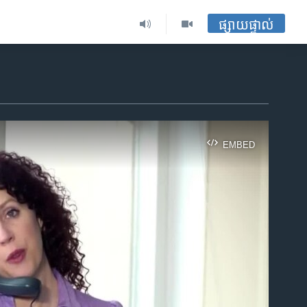
ផ្សាយផ្ទាល់
EMBED