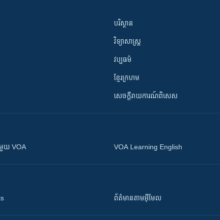
បរិស្ថាន
វិទ្យាសាស្រ្ត
វប្បធម៌
ខ្មែរក្រហម
សេចក្តីរាយការណ៍ពិសេស
ស​​ជាមួយ VOA
VOA Learning English
ts
ព័ត៌មាន​តាម​អ៊ីមែល