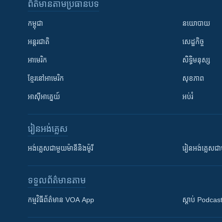
ព័ត៌មាន​តាមប្រធានបទ​
កម្ពុជា
នយោបាយ
អន្តរជាតិ
សេដ្ឋកិច្ច
អាមេរិក
សិទ្ធិមនុស្ស
ខ្មែរ​នៅអាមេរិក
សុខភាព
អាស៊ីអាគ្នេយ៍
អប់រំ
រៀន​​អង់គ្លេស
អង់គ្លេស​ជាមួយ​ម៉ានី​និង​ម៉ូរី
រៀន​​​​​​អង់គ្លេ
ទទួល​ព័ត៌មាន​តាម
កម្មវិធី​ព័ត៌មាន VOA App
ស្តាប់ Podcas