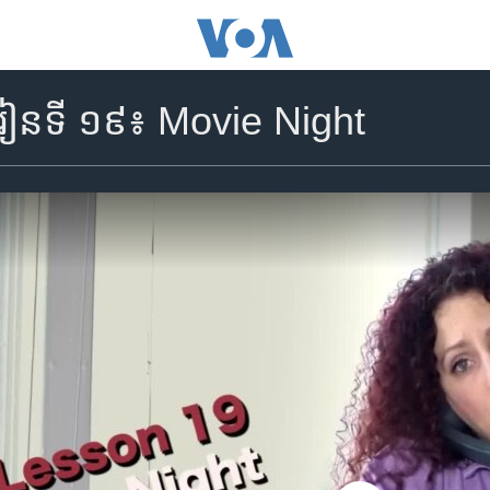
េរៀនទី ១៩៖ Movie Night