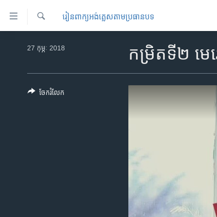
ភ្ជាប់​
​រៀន​​ពាក្យអង់គ្លេស​​តាមប្រធានបទ
ទៅ​
គេហទំព័រ​
ស្វែង​
កម្ពុជា
រក
27 កុម្ភៈ 2018
កម្រិតទី២ ម
ទាក់ទង
អន្តរជាតិ
រំលង​
និង​
អាមេរិក
ចូល​
ចែករំលែក
ចិន
ទៅ​​
ទំព័រ​
ហេឡូវីអូអេ
ព័ត៌មាន​​
កម្ពុជាច្នៃប្រតិដ្ឋ
តែ​
ម្តង
ព្រឹត្តិការណ៍ព័ត៌មាន
រំលង​
ទូរទស្សន៍ / វីដេអូ​
និង​
ចូល​
វិទ្យុ / ផតខាសថ៍
ទៅ​
កម្មវិធីទាំងអស់
ទំព័រ​