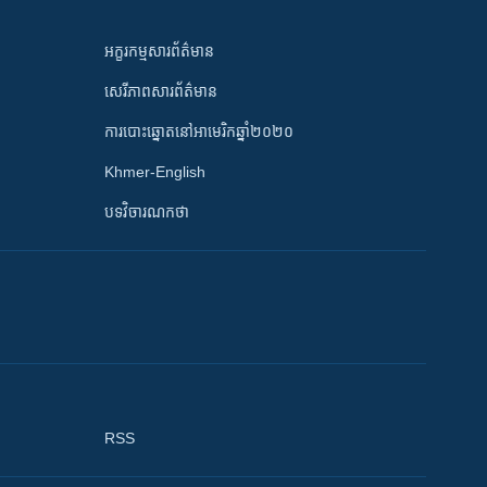
អក្ខរកម្មសារព័ត៌មាន
សេរីភាពសារព័ត៌មាន
ការបោះឆ្នោតនៅអាមេរិកឆ្នាំ២០២០
Khmer-English
បទវិចារណកថា
RSS