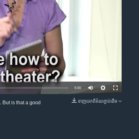
ble
5:00
ទាញ​យក​ពី​តំណភ្ជាប់​ដើម
 But is that a good
EMBED