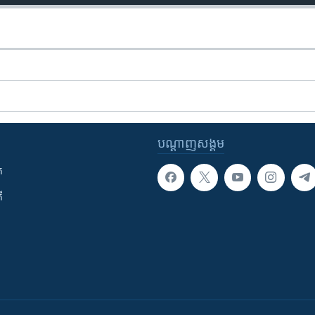
បណ្តាញ​សង្គម
ក
ី