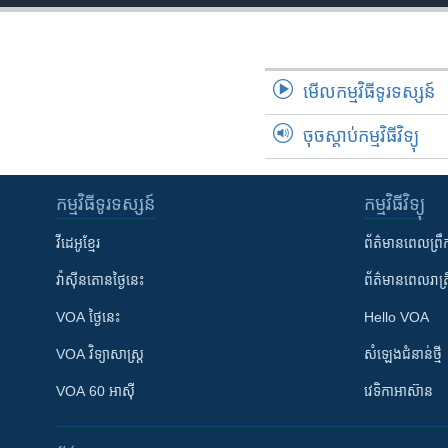
មើល​កម្មវិធី​ទូរទស្សន៍
ចុចស្តាប់កម្មវិធីវិទ្យុ
កម្មវិធី​ទូរទស្សន៍
កម្មវិធី​វិទ្យុ
វីដេអូ​ខ្មែរ
ព័ត៌មាន​ពេល​ព្រឹ
វ៉ាស៊ីនតោន​ថ្ងៃ​នេះ
ព័ត៌មាន​​ពេល​រាត្រ
VOA ថ្ងៃនេះ
Hello VOA
VOA ​វិទ្យាសាស្ត្រ
សំឡេង​ជំនាន់​ថ្មី
VOA 60 អាស៊ី
វេទិកា​អាស៊ាន