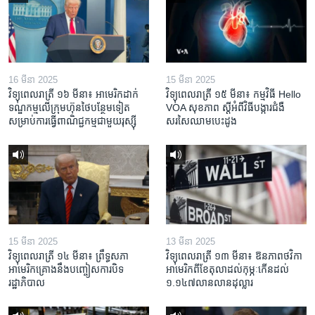
16 មីនា 2025
15 មីនា 2025
វិទ្យុពេលរាត្រី ១៦ មីនា៖ អាមេរិក​ដាក់​
វិទ្យុពេលរាត្រី ១៥ មីនា៖ កម្មវិធី ​Hello
ទណ្ឌកម្ម​លើ​ក្រុមហ៊ុន​ថៃ​បន្ថែម​ទៀត​
VOA សុខភាព ស្ដី​អំពី​វិធី​បង្ការ​ជំងឺ​
សម្រាប់​ការ​ធ្វើ​ពាណិជ្ជកម្ម​ជាមួយ​រុស្ស៊ី
សរសៃ​ឈាម​បេះដូង
15 មីនា 2025
13 មីនា 2025
វិទ្យុពេលរាត្រី ១៤ មីនា៖ ព្រឹទ្ធសភា
វិទ្យុពេលរាត្រី ១៣ មីនា៖ ឱនភាព​ថវិកា​
អាមេរិកគ្រោងនឹងបញ្ចៀសការបិទ
អាមេរិក​ពី​ខែ​តុលា​ដល់​កុម្ភៈ​កើន​ដល់​
រដ្ឋាភិបាល
១.១៤៧​លានលាន​ដុល្លារ