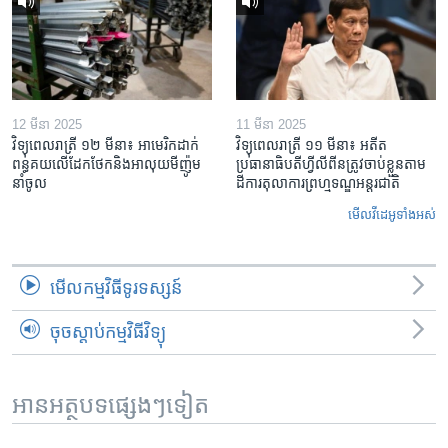
12 មីនា 2025
11 មីនា 2025
វិទ្យុពេលរាត្រី ១២ មីនា៖ អាមេរិក​ដាក់​
វិទ្យុពេលរាត្រី ១១ មីនា៖ អតីត​
ពន្ធគយ​លើ​ដែកថែក​និង​អាលុយ​មីញ៉ូម​
ប្រធានាធិបតីហ្វីលីពីន​ត្រូវ​ចាប់ខ្លួនតាម
នាំចូល
ដីការ​តុលាការ​ព្រហ្មទណ្ឌ​អន្តរជាតិ
មើល​វីដេអូ​ទាំង​អស់
មើល​កម្មវិធី​ទូរទស្សន៍
ចុចស្តាប់កម្មវិធីវិទ្យុ
អានអត្ថបទផ្សេងៗទៀត