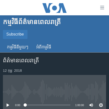
ភ្ជាប់​
ទៅ​
គេហទំព័រ​
កម្មវិធី​ព័ត៌មាន​ពេលរាត្រី
កម្ពុជា
ទាក់ទង
រំលង​
អន្តរជាតិ
Subscribe
និង​
SUBSCRIBE
អាមេរិក
ចូល​
កម្មវិធី​នីមួយៗ
អំពី​កម្មវិធី​
ទៅ​​
ចិន
YouTube Music
ទំព័រ​
ព័ត៌មានពេលរាត្រី
ហេឡូវីអូអេ
ព័ត៌មាន​​
តែ​
កម្ពុជាច្នៃប្រតិដ្ឋ
12 កុម្ភៈ 2018
Spotify
ម្តង
ព្រឹត្តិការណ៍ព័ត៌មាន
រំលង​
ទទួល​​​សេវា​​​ Podcast
និង​
ទូរទស្សន៍ / វីដេអូ​
ចូល​
No media source currently available
វិទ្យុ / ផតខាសថ៍
ទៅ​
ទំព័រ​
កម្មវិធីទាំងអស់
0:00
1:00:00