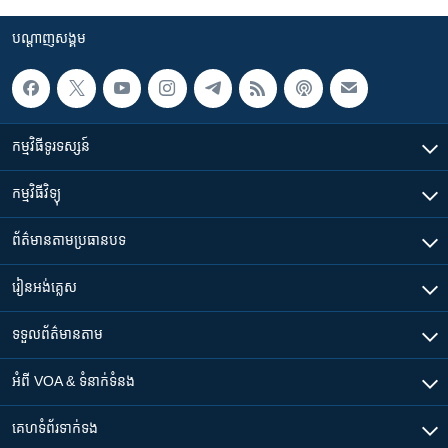
បណ្តាញ​សង្គម
កម្មវិធី​ទូរទស្សន៍
កម្មវិធី​វិទ្យុ
ព័ត៌មាន​តាមប្រធានបទ​
រៀន​​អង់គ្លេស
ទទួល​ព័ត៌មាន​តាម
អំពី​ VOA & ទំនាក់ទំនង
គេហទំព័រ​​ទាក់ទង