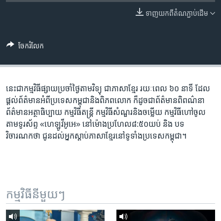
រចនា
សម្ព័ន្ធ​
ទាញ​យក​ពី​តំណភ្ជាប់​ដើម
Khmer English
រំលង​
និង​
បណ្តាញ​សង្គម
ចែករំលែក
ចូល​
ទៅ​
កាន់​
ទំព័រ​
នេះ​ជា​កម្ម​វិធី​ផ្សាយ​ប្រចាំ​ថ្ងៃ​តាម​វិទ្យុ ​ជាភាសា​ខ្មែរ​ រយៈ​ពេល​ ៦០​ នាទី ដែល​
ភាសា
ស្វែង​
ផ្តល់​ព័ត៌មាន​អំពី​ប្រទេស​កម្ពុជា​និង​ពិភព​លោក ​ក៏ដូច​ជា​ព័ត៌មាន​ពិពណ៌នា
រក
ព័ត៌មាន​អត្ថា​ធិប្បាយ​ កម្ម​វិធី​តន្ត្រី ​កម្មវិធី​​សំណួរ​និង​ចម្លើយ​ កម្ម​វិធី​ហៅ​ចូល​
តាម​ទូរ​ស័ព្ទ «ហេឡូវីអូអេ» នៅ​ម៉ោង​​ប្រហែល​៨:៥០​យប់ ​និង បទ​
វិចារណកថា​ ជូន​ដល់​អ្នក​ស្តាប់​ភាសា​ខ្មែរ​នៅ​ទូទាំង​ប្រទេស​កម្ពុជា។
កម្មវិធី​នីមួយៗ