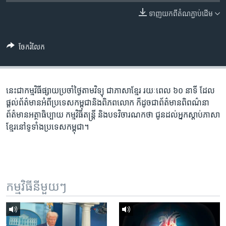
រចនា
សម្ព័ន្ធ​
ទាញ​យក​ពី​តំណភ្ជាប់​ដើម
Khmer English
រំលង​
និង​
បណ្តាញ​សង្គម
ចែករំលែក
ចូល​
ទៅ​
កាន់​
ទំព័រ​
នេះ​ជា​កម្ម​វិធី​ផ្សាយ​ប្រចាំ​ថ្ងៃ​តាម​វិទ្យុ ​ជាភាសា​ខ្មែរ​ រយៈ​ពេល​ ៦០​ នាទី ដែល​
ភាសា
ស្វែង​
ផ្តល់​ព័ត៌មាន​អំពី​ប្រទេស​កម្ពុជា​និង​ពិភព​លោក ​ក៏ដូច​ជា​ព័ត៌មាន​ពិពណ៌នា
រក
ព័ត៌មាន​អត្ថាធិប្បាយ​ កម្ម​វិធី​តន្ត្រី ​និង​បទ​វិចារណកថា​ ជូន​ដល់​អ្នក​ស្តាប់​ភាសា​
ខ្មែរ​នៅ​ទូទាំង​ប្រទេស​កម្ពុជា។
កម្មវិធី​នីមួយៗ