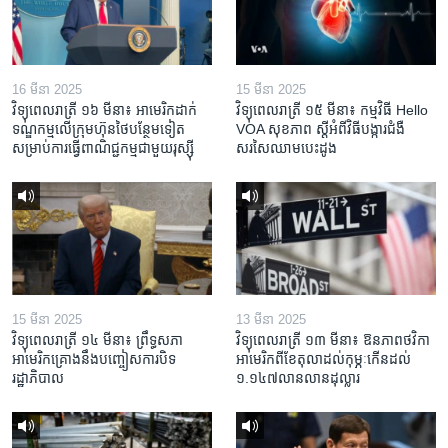
16 មីនា 2025
15 មីនា 2025
វិទ្យុពេលរាត្រី ១៦ មីនា៖ អាមេរិក​ដាក់​
វិទ្យុពេលរាត្រី ១៥ មីនា៖ កម្មវិធី ​Hello
ទណ្ឌកម្ម​លើ​ក្រុមហ៊ុន​ថៃ​បន្ថែម​ទៀត​
VOA សុខភាព ស្ដី​អំពី​វិធី​បង្ការ​ជំងឺ​
សម្រាប់​ការ​ធ្វើ​ពាណិជ្ជកម្ម​ជាមួយ​រុស្ស៊ី
សរសៃ​ឈាម​បេះដូង
15 មីនា 2025
13 មីនា 2025
វិទ្យុពេលរាត្រី ១៤ មីនា៖ ព្រឹទ្ធសភា
វិទ្យុពេលរាត្រី ១៣ មីនា៖ ឱនភាព​ថវិកា​
អាមេរិកគ្រោងនឹងបញ្ចៀសការបិទ
អាមេរិក​ពី​ខែ​តុលា​ដល់​កុម្ភៈ​កើន​ដល់​
រដ្ឋាភិបាល
១.១៤៧​លានលាន​ដុល្លារ