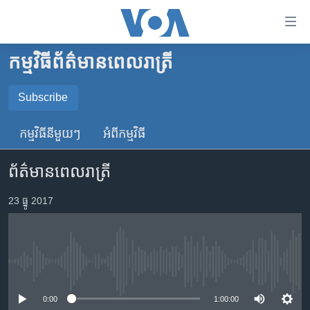
ភ្ជាប់​
ទៅ​
គេហទំព័រ​
កម្មវិធី​ព័ត៌មាន​ពេលរាត្រី
កម្ពុជា
ទាក់ទង
រំលង​
អន្តរជាតិ
Subscribe
និង​
SUBSCRIBE
អាមេរិក
ចូល​
កម្មវិធី​នីមួយៗ
អំពី​កម្មវិធី​
ទៅ​​
ចិន
YouTube Music
ទំព័រ​
ព័ត៌មានពេលរាត្រី
ហេឡូវីអូអេ
ព័ត៌មាន​​
តែ​
កម្ពុជាច្នៃប្រតិដ្ឋ
23 ធ្នូ 2017
Spotify
ម្តង
ព្រឹត្តិការណ៍ព័ត៌មាន
រំលង​
ទទួល​​​សេវា​​​ Podcast
និង​
ទូរទស្សន៍ / វីដេអូ​
ចូល​
No media source currently available
វិទ្យុ / ផតខាសថ៍
ទៅ​
ទំព័រ​
កម្មវិធីទាំងអស់
0:00
1:00:00