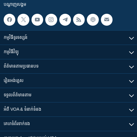
បណ្តាញ​សង្គម
កម្មវិធី​ទូរទស្សន៍
កម្មវិធី​វិទ្យុ
ព័ត៌មាន​តាមប្រធានបទ​
រៀន​​អង់គ្លេស
ទទួល​ព័ត៌មាន​តាម
អំពី​ VOA & ទំនាក់ទំនង
គេហទំព័រ​​ទាក់ទង