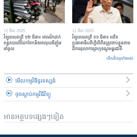
12 មីនា 2025
11 មីនា 2025
វិទ្យុពេលរាត្រី ១២ មីនា៖ អាមេរិក​ដាក់​
វិទ្យុពេលរាត្រី ១១ មីនា៖ អតីត​
ពន្ធគយ​លើ​ដែកថែក​និង​អាលុយ​មីញ៉ូម​
ប្រធានាធិបតីហ្វីលីពីន​ត្រូវ​ចាប់ខ្លួនតាម
នាំចូល
ដីការ​តុលាការ​ព្រហ្មទណ្ឌ​អន្តរជាតិ
មើល​វីដេអូ​ទាំង​អស់
មើល​កម្មវិធី​ទូរទស្សន៍
ចុចស្តាប់កម្មវិធីវិទ្យុ
អានអត្ថបទផ្សេងៗទៀត