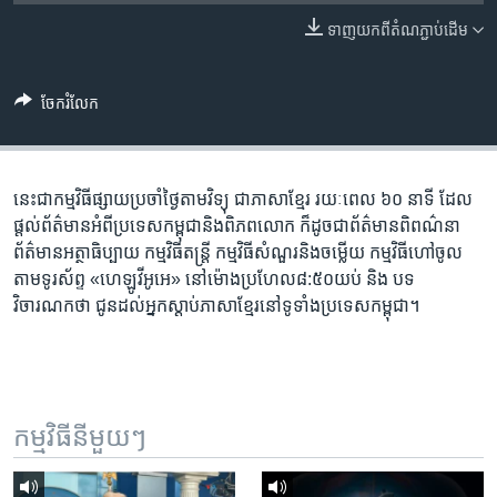
រចនា
សម្ព័ន្ធ​
ទាញ​យក​ពី​តំណភ្ជាប់​ដើម
Khmer English
រំលង​
និង​
បណ្តាញ​សង្គម
ចែករំលែក
ចូល​
ទៅ​
កាន់​
ទំព័រ​
នេះ​ជា​កម្ម​វិធី​ផ្សាយ​ប្រចាំ​ថ្ងៃ​តាម​វិទ្យុ ​ជាភាសា​ខ្មែរ​ រយៈ​ពេល​ ៦០​ នាទី ដែល​
ភាសា
ស្វែង​
ផ្តល់​ព័ត៌មាន​អំពី​ប្រទេស​កម្ពុជា​និង​ពិភព​លោក ​ក៏ដូច​ជា​ព័ត៌មាន​ពិពណ៌នា
រក
ព័ត៌មាន​អត្ថា​ធិប្បាយ​ កម្ម​វិធី​តន្ត្រី ​កម្មវិធី​​សំណួរ​និង​ចម្លើយ​ កម្ម​វិធី​ហៅ​ចូល​
តាម​ទូរ​ស័ព្ទ «ហេឡូវីអូអេ» នៅ​ម៉ោង​​ប្រហែល​៨:៥០​យប់ ​និង បទ​
វិចារណកថា​ ជូន​ដល់​អ្នក​ស្តាប់​ភាសា​ខ្មែរ​នៅ​ទូទាំង​ប្រទេស​កម្ពុជា។
កម្មវិធី​នីមួយៗ