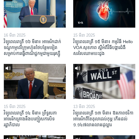
16 មីនា 2025
15 មីនា 2025
វិទ្យុពេលរាត្រី ១៦ មីនា៖ អាមេរិក​ដាក់​
វិទ្យុពេលរាត្រី ១៥ មីនា៖ កម្មវិធី ​Hello
ទណ្ឌកម្ម​លើ​ក្រុមហ៊ុន​ថៃ​បន្ថែម​ទៀត​
VOA សុខភាព ស្ដី​អំពី​វិធី​បង្ការ​ជំងឺ​
សម្រាប់​ការ​ធ្វើ​ពាណិជ្ជកម្ម​ជាមួយ​រុស្ស៊ី
សរសៃ​ឈាម​បេះដូង
15 មីនា 2025
13 មីនា 2025
វិទ្យុពេលរាត្រី ១៤ មីនា៖ ព្រឹទ្ធសភា
វិទ្យុពេលរាត្រី ១៣ មីនា៖ ឱនភាព​ថវិកា​
អាមេរិកគ្រោងនឹងបញ្ចៀសការបិទ
អាមេរិក​ពី​ខែ​តុលា​ដល់​កុម្ភៈ​កើន​ដល់​
រដ្ឋាភិបាល
១.១៤៧​លានលាន​ដុល្លារ