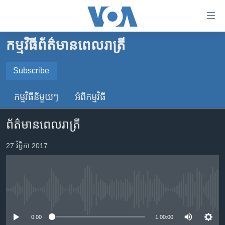
ភ្ជាប់​
ទៅ​
គេហទំព័រ​
កម្មវិធី​ព័ត៌មាន​ពេលរាត្រី
កម្ពុជា
ទាក់ទង
រំលង​
អន្តរជាតិ
Subscribe
និង​
SUBSCRIBE
អាមេរិក
ចូល​
កម្មវិធី​នីមួយៗ
អំពី​កម្មវិធី​
ទៅ​​
ចិន
YouTube Music
ទំព័រ​
ព័ត៌មានពេលរាត្រី
ហេឡូវីអូអេ
ព័ត៌មាន​​
តែ​
កម្ពុជាច្នៃប្រតិដ្ឋ
27 វិច្ឆិកា 2017
Spotify
ម្តង
ព្រឹត្តិការណ៍ព័ត៌មាន
រំលង​
ទទួល​​​សេវា​​​ Podcast
និង​
ទូរទស្សន៍ / វីដេអូ​
ចូល​
No media source currently available
វិទ្យុ / ផតខាសថ៍
ទៅ​
ទំព័រ​
កម្មវិធីទាំងអស់
0:00
1:00:00