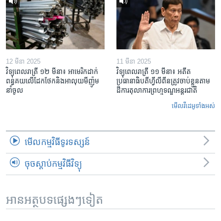
12 មីនា 2025
11 មីនា 2025
វិទ្យុពេលរាត្រី ១២ មីនា៖ អាមេរិក​ដាក់​
វិទ្យុពេលរាត្រី ១១ មីនា៖ អតីត​
ពន្ធគយ​លើ​ដែកថែក​និង​អាលុយ​មីញ៉ូម​
ប្រធានាធិបតីហ្វីលីពីន​ត្រូវ​ចាប់ខ្លួនតាម
នាំចូល
ដីការ​តុលាការ​ព្រហ្មទណ្ឌ​អន្តរជាតិ
មើល​វីដេអូ​ទាំង​អស់
មើល​កម្មវិធី​ទូរទស្សន៍
ចុចស្តាប់កម្មវិធីវិទ្យុ
អានអត្ថបទផ្សេងៗទៀត