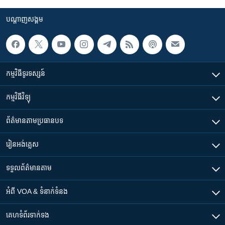
បណ្តាញ​សង្គម
កម្មវិធី​ទូរទស្សន៍
កម្មវិធី​វិទ្យុ
ព័ត៌មាន​តាមប្រធានបទ​
រៀន​​អង់គ្លេស
ទទួល​ព័ត៌មាន​តាម
អំពី​ VOA & ទំនាក់ទំនង
គេហទំព័រ​​ទាក់ទង