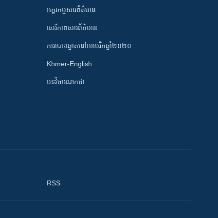
អក្ខរកម្មសារព័ត៌មាន
សេរីភាពសារព័ត៌មាន
ការបោះឆ្នោតនៅអាមេរិកឆ្នាំ២០២០
Khmer-English
បទវិចារណកថា
RSS