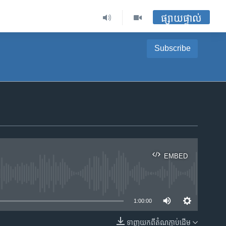
ផ្សាយផ្ទាល់
Subscribe
EMBED
ble
1:00:00
ទាញ​យក​ពី​តំណភ្ជាប់​ដើម