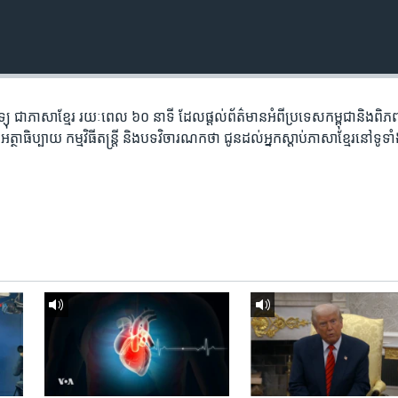
តាម​វិទ្យុ ​ជាភាសា​ខ្មែរ​ រយៈ​ពេល​ ៦០​ នាទី ដែល​ផ្តល់​ព័ត៌មាន​អំពី​ប្រទេស​កម្ពុជា​និង​ព
ថាធិប្បាយ​ កម្ម​វិធី​តន្ត្រី ​និង​បទ​វិចារណកថា​ ជូន​ដល់​អ្នក​ស្តាប់​ភាសា​ខ្មែរ​នៅ​ទូទា