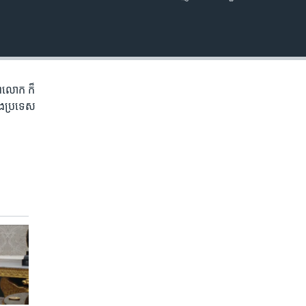
EMBED
ិភព​លោក ​ក៏
ំង​ប្រទេស​