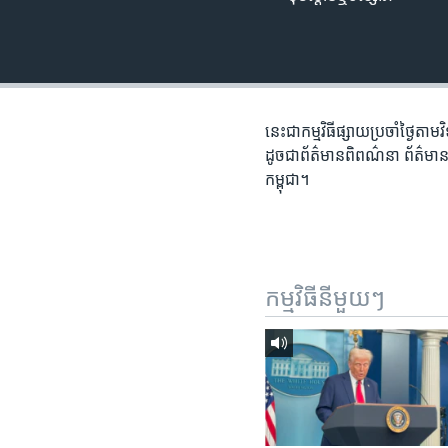
រចនា
សម្ព័ន្ធ​
រំលង​
និង​
ចូល​
ទៅ​
នេះ​ជា​កម្ម​វិធី​ផ្សាយ​ប្រចាំ​ថ្ងៃ​
កាន់​
ដូច​ជា​ព័ត៌មាន​ពិពណ៌នា ព័ត៌មាន​អត្
ទំព័រ​
កម្ពុជា។
ស្វែង​
រក
កម្មវិធី​នីមួយៗ