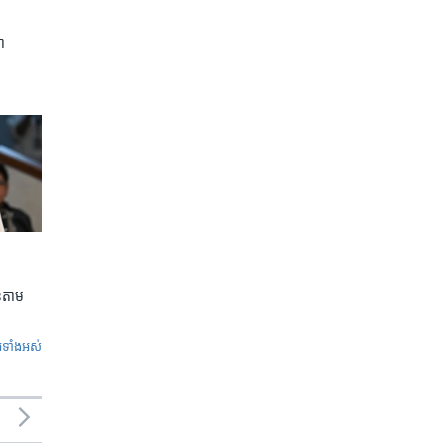
ា
លួនតាម
ូ​ទាំង​អស់