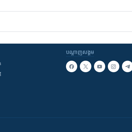
បណ្តាញ​សង្គម
ក
ី