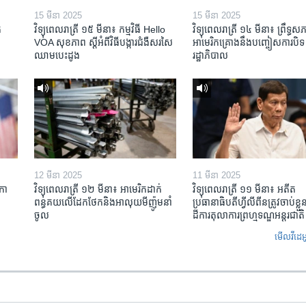
15 មីនា 2025
15 មីនា 2025
​
វិទ្យុពេលរាត្រី ១៥ មីនា៖ កម្មវិធី ​Hello
វិទ្យុពេលរាត្រី ១៤ មីនា៖ ព្រឹទ្ធសភ
VOA សុខភាព ស្ដី​អំពី​វិធី​បង្ការ​ជំងឺ​សរសៃ​
អាមេរិកគ្រោងនឹងបញ្ចៀសការបិទ
ឈាម​បេះដូង
រដ្ឋាភិបាល
12 មីនា 2025
11 មីនា 2025
កា​
វិទ្យុពេលរាត្រី ១២ មីនា៖ អាមេរិក​ដាក់​
វិទ្យុពេលរាត្រី ១១ មីនា៖ អតីត​
ពន្ធគយ​លើ​ដែកថែក​និង​អាលុយ​មីញ៉ូម​នាំ
ប្រធានាធិបតីហ្វីលីពីន​ត្រូវ​ចាប់ខ្
ចូល
ដីការ​តុលាការ​ព្រហ្មទណ្ឌ​អន្តរជាតិ
មើល​វីដេអ