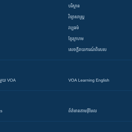
បរិស្ថាន
វិទ្យាសាស្រ្ត
វប្បធម៌
ខ្មែរក្រហម
សេចក្តីរាយការណ៍ពិសេស
ស​​ជាមួយ VOA
VOA Learning English
ts
ព័ត៌មាន​តាម​អ៊ីមែល