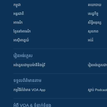
កម្ពុជា
នយោបាយ
អន្តរជាតិ
សេដ្ឋកិច្ច
អាមេរិក
សិទ្ធិមនុស្ស
ខ្មែរ​នៅអាមេរិក
សុខភាព
អាស៊ីអាគ្នេយ៍
អប់រំ
រៀន​​អង់គ្លេស
អង់គ្លេស​ជាមួយ​ម៉ានី​និង​ម៉ូរី
រៀន​​​​​​អង់គ្លេ
ទទួល​ព័ត៌មាន​តាម
កម្មវិធី​ព័ត៌មាន VOA App
ស្តាប់ Podcas
អំពី​ VOA & ទំនាក់ទំនង