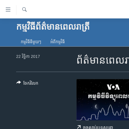
ភ្ជាប់​
ទៅ​
គេហទំព័រ​
ស្វែង​
កម្មវិធី​ព័ត៌មាន​ពេលរាត្រី
កម្ពុជា
រក
ទាក់ទង
អន្តរជាតិ
រំលង​
កម្មវិធី​នីមួយៗ
អំពី​កម្មវិធី​
និង​
អាមេរិក
ចូល​
22 វិច្ឆិកា 2017
ព័ត៌មានពេលរាត
ចិន
ទៅ​​
ទំព័រ​
ហេឡូវីអូអេ
ព័ត៌មាន​​
កម្ពុជាច្នៃប្រតិដ្ឋ
តែ​
ចែករំលែក
ម្តង
ព្រឹត្តិការណ៍ព័ត៌មាន
រំលង​
ទូរទស្សន៍ / វីដេអូ​
និង​
ចូល​
វិទ្យុ / ផតខាសថ៍
ទៅ​
កម្មវិធីទាំងអស់
ទំព័រ​
ចុច​​ស្តាប់​ឬ​ទស្សនា