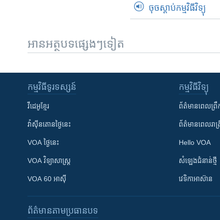
ចុចស្តាប់កម្មវិធីវិទ្យុ
អានអត្ថបទផ្សេងៗទៀត
កម្មវិធី​ទូរទស្សន៍
កម្មវិធី​វិទ្យុ
វីដេអូ​ខ្មែរ
ព័ត៌មាន​ពេល​ព្រឹ
វ៉ាស៊ីនតោន​ថ្ងៃ​នេះ
ព័ត៌មាន​​ពេល​រាត្រ
VOA ថ្ងៃនេះ
Hello VOA
VOA ​វិទ្យាសាស្ត្រ
សំឡេង​ជំនាន់​ថ្មី
VOA 60 អាស៊ី
វេទិកា​អាស៊ាន
ព័ត៌មាន​តាមប្រធានបទ​