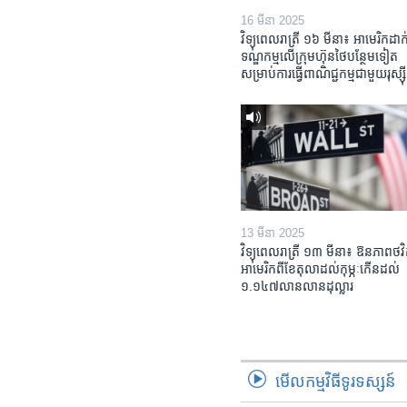
16 មីនា 2025
វិទ្យុពេលរាត្រី ១៦ មីនា៖ អាមេរិក​ដាក់
ទណ្ឌកម្ម​លើ​ក្រុមហ៊ុន​ថៃ​បន្ថែម​ទៀត​
សម្រាប់​ការ​ធ្វើ​ពាណិជ្ជកម្ម​ជាមួយ​រុស្ស៊ី
13 មីនា 2025
វិទ្យុពេលរាត្រី ១៣ មីនា៖ ឱនភាព​ថវិ
អាមេរិក​ពី​ខែ​តុលា​ដល់​កុម្ភៈ​កើន​ដល់​
១.១៤៧​លានលាន​ដុល្លារ
មើល​កម្មវិធី​ទូរទស្សន៍