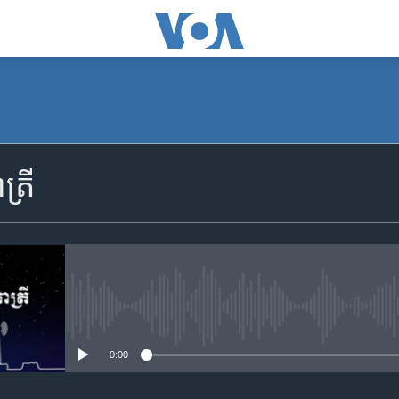
SUBSCRIBE
្រី
Apple Podcasts
YouTube Music
Spotify
No media source currently availa
0:00
ទទួល​​​សេវា​​​ Podcast