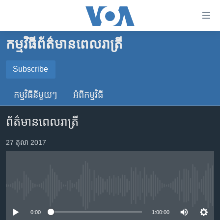
ភ្ជាប់​
ទៅ​
គេហទំព័រ​
កម្មវិធី​ព័ត៌មាន​ពេលរាត្រី
កម្ពុជា
ទាក់ទង
រំលង​
អន្តរជាតិ
Subscribe
និង​
SUBSCRIBE
អាមេរិក
ចូល​
កម្មវិធី​នីមួយៗ
អំពី​កម្មវិធី​
ទៅ​​
ចិន
YouTube Music
ទំព័រ​
ព័ត៌មានពេលរាត្រី
ហេឡូវីអូអេ
ព័ត៌មាន​​
តែ​
កម្ពុជាច្នៃប្រតិដ្ឋ
27 តុលា 2017
Spotify
ម្តង
ព្រឹត្តិការណ៍ព័ត៌មាន
រំលង​
ទទួល​​​សេវា​​​ Podcast
និង​
ទូរទស្សន៍ / វីដេអូ​
ចូល​
No media source currently available
វិទ្យុ / ផតខាសថ៍
ទៅ​
ទំព័រ​
កម្មវិធីទាំងអស់
0:00
1:00:00