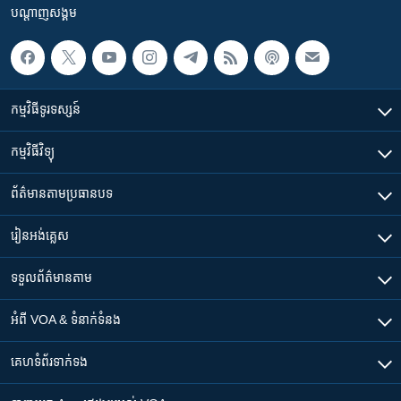
បណ្តាញ​សង្គម
កម្មវិធី​ទូរទស្សន៍
កម្មវិធី​វិទ្យុ
ព័ត៌មាន​តាមប្រធានបទ​
រៀន​​អង់គ្លេស
ទទួល​ព័ត៌មាន​តាម
អំពី​ VOA & ទំនាក់ទំនង
គេហទំព័រ​​ទាក់ទង