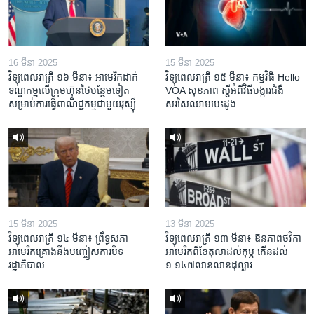
16 មីនា 2025
15 មីនា 2025
វិទ្យុពេលរាត្រី ១៦ មីនា៖ អាមេរិក​ដាក់​
វិទ្យុពេលរាត្រី ១៥ មីនា៖ កម្មវិធី ​Hello
ទណ្ឌកម្ម​លើ​ក្រុមហ៊ុន​ថៃ​បន្ថែម​ទៀត​
VOA សុខភាព ស្ដី​អំពី​វិធី​បង្ការ​ជំងឺ​
សម្រាប់​ការ​ធ្វើ​ពាណិជ្ជកម្ម​ជាមួយ​រុស្ស៊ី
សរសៃ​ឈាម​បេះដូង
15 មីនា 2025
13 មីនា 2025
វិទ្យុពេលរាត្រី ១៤ មីនា៖ ព្រឹទ្ធសភា
វិទ្យុពេលរាត្រី ១៣ មីនា៖ ឱនភាព​ថវិកា​
អាមេរិកគ្រោងនឹងបញ្ចៀសការបិទ
អាមេរិក​ពី​ខែ​តុលា​ដល់​កុម្ភៈ​កើន​ដល់​
រដ្ឋាភិបាល
១.១៤៧​លានលាន​ដុល្លារ