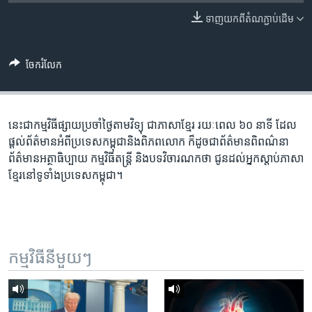
រចនា
សម្ព័ន្ធ​
ទាញ​យក​ពី​តំណភ្ជាប់​ដើម
Khmer English
រំលង​
និង​
បណ្តាញ​សង្គម
ចែករំលែក
ចូល​
ទៅ​
កាន់​
ទំព័រ​
នេះ​ជា​កម្ម​វិធី​ផ្សាយ​ប្រចាំ​ថ្ងៃ​តាម​វិទ្យុ ​ជាភាសា​ខ្មែរ​ រយៈ​ពេល​ ៦០​ នាទី ដែល​
ភាសា
ស្វែង​
ផ្តល់​ព័ត៌មាន​អំពី​ប្រទេស​កម្ពុជា​និង​ពិភព​លោក ​ក៏ដូច​ជា​ព័ត៌មាន​ពិពណ៌នា
រក
ព័ត៌មាន​អត្ថាធិប្បាយ​ កម្ម​វិធី​តន្ត្រី ​និង​បទ​វិចារណកថា​ ជូន​ដល់​អ្នក​ស្តាប់​ភាសា​
ខ្មែរ​នៅ​ទូទាំង​ប្រទេស​កម្ពុជា។
កម្មវិធី​នីមួយៗ