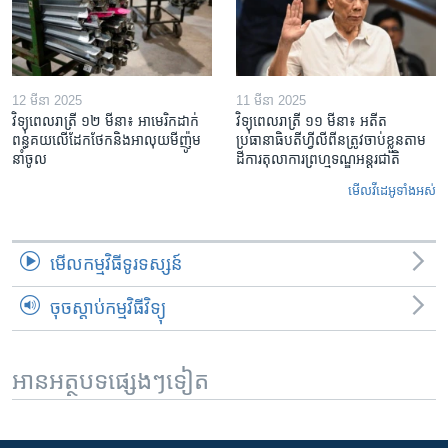
12 មីនា 2025
11 មីនា 2025
វិទ្យុពេលរាត្រី ១២ មីនា៖ អាមេរិក​ដាក់​
វិទ្យុពេលរាត្រី ១១ មីនា៖ អតីត​
ពន្ធគយ​លើ​ដែកថែក​និង​អាលុយ​មីញ៉ូម​
ប្រធានាធិបតីហ្វីលីពីន​ត្រូវ​ចាប់ខ្លួនតាម
នាំចូល
ដីការ​តុលាការ​ព្រហ្មទណ្ឌ​អន្តរជាតិ
មើល​វីដេអូ​ទាំង​អស់
មើល​កម្មវិធី​ទូរទស្សន៍
ចុចស្តាប់កម្មវិធីវិទ្យុ
អានអត្ថបទផ្សេងៗទៀត