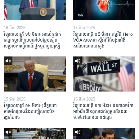
16 មីនា 2025
15 មីនា 2025
វិទ្យុពេលរាត្រី ១៦ មីនា៖ អាមេរិក​ដាក់​
វិទ្យុពេលរាត្រី ១៥ មីនា៖ កម្មវិធី ​Hello
ទណ្ឌកម្ម​លើ​ក្រុមហ៊ុន​ថៃ​បន្ថែម​ទៀត​
VOA សុខភាព ស្ដី​អំពី​វិធី​បង្ការ​ជំងឺ​
សម្រាប់​ការ​ធ្វើ​ពាណិជ្ជកម្ម​ជាមួយ​រុស្ស៊ី
សរសៃ​ឈាម​បេះដូង
15 មីនា 2025
13 មីនា 2025
វិទ្យុពេលរាត្រី ១៤ មីនា៖ ព្រឹទ្ធសភា
វិទ្យុពេលរាត្រី ១៣ មីនា៖ ឱនភាព​ថវិកា​
អាមេរិកគ្រោងនឹងបញ្ចៀសការបិទ
អាមេរិក​ពី​ខែ​តុលា​ដល់​កុម្ភៈ​កើន​ដល់​
រដ្ឋាភិបាល
១.១៤៧​លានលាន​ដុល្លារ