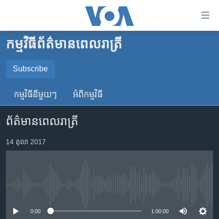
ភ្ជាប់​
ទៅ​
គេហទំព័រ​
កម្មវិធី​ព័ត៌មាន​ពេលរាត្រី
កម្ពុជា
ទាក់ទង
រំលង​
អន្តរជាតិ
Subscribe
និង​
SUBSCRIBE
អាមេរិក
ចូល​
កម្មវិធី​នីមួយៗ
អំពី​កម្មវិធី​
ទៅ​​
ចិន
YouTube Music
ទំព័រ​
ព័ត៌មានពេលរាត្រី
ហេឡូវីអូអេ
ព័ត៌មាន​​
តែ​
កម្ពុជាច្នៃប្រតិដ្ឋ
14 តុលា 2017
Spotify
ម្តង
ព្រឹត្តិការណ៍ព័ត៌មាន
រំលង​
ទទួល​​​សេវា​​​ Podcast
និង​
ទូរទស្សន៍ / វីដេអូ​
ចូល​
No media source currently available
វិទ្យុ / ផតខាសថ៍
ទៅ​
ទំព័រ​
កម្មវិធីទាំងអស់
0:00
1:00:00