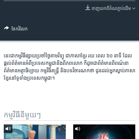
រចនា
សម្ព័ន្ធ​
ទាញ​យក​ពី​តំណភ្ជាប់​ដើម
Khmer English
រំលង​
និង​
បណ្តាញ​សង្គម
ចែករំលែក
ចូល​
ទៅ​
កាន់​
ទំព័រ​
នេះ​ជា​កម្ម​វិធី​ផ្សាយ​ប្រចាំ​ថ្ងៃ​តាម​វិទ្យុ ​ជាភាសា​ខ្មែរ​ រយៈ​ពេល​ ៦០​ នាទី ដែល​
ភាសា
ស្វែង​
ផ្តល់​ព័ត៌មាន​អំពី​ប្រទេស​កម្ពុជា​និង​ពិភព​លោក ​ក៏ដូច​ជា​ព័ត៌មាន​ពិពណ៌នា
រក
ព័ត៌មាន​អត្ថាធិប្បាយ​ កម្ម​វិធី​តន្ត្រី ​និង​បទ​វិចារណកថា​ ជូន​ដល់​អ្នក​ស្តាប់​ភាសា​
ខ្មែរ​នៅ​ទូទាំង​ប្រទេស​កម្ពុជា។
កម្មវិធី​នីមួយៗ