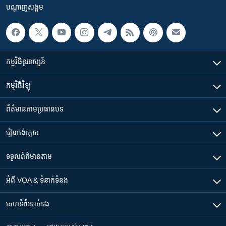
បណ្តាញ​សង្គម
កម្មវិធី​ទូរទស្សន៍
កម្មវិធី​វិទ្យុ
ព័ត៌មាន​តាមប្រធានបទ​
រៀន​​អង់គ្លេស
ទទួល​ព័ត៌មាន​តាម
អំពី​ VOA & ទំនាក់ទំនង
គេហទំព័រ​​ទាក់ទង