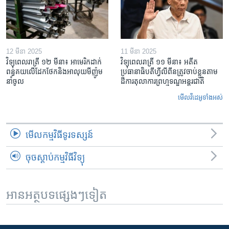
12 មីនា 2025
11 មីនា 2025
វិទ្យុពេលរាត្រី ១២ មីនា៖ អាមេរិក​ដាក់​
វិទ្យុពេលរាត្រី ១១ មីនា៖ អតីត​
ពន្ធគយ​លើ​ដែកថែក​និង​អាលុយ​មីញ៉ូម​
ប្រធានាធិបតីហ្វីលីពីន​ត្រូវ​ចាប់ខ្លួនតាម
នាំចូល
ដីការ​តុលាការ​ព្រហ្មទណ្ឌ​អន្តរជាតិ
មើល​វីដេអូ​ទាំង​អស់
មើល​កម្មវិធី​ទូរទស្សន៍
ចុចស្តាប់កម្មវិធីវិទ្យុ
អានអត្ថបទផ្សេងៗទៀត