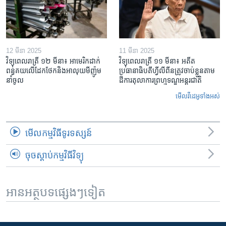
12 មីនា 2025
11 មីនា 2025
វិទ្យុពេលរាត្រី ១២ មីនា៖ អាមេរិក​ដាក់​
វិទ្យុពេលរាត្រី ១១ មីនា៖ អតីត​
ពន្ធគយ​លើ​ដែកថែក​និង​អាលុយ​មីញ៉ូម​
ប្រធានាធិបតីហ្វីលីពីន​ត្រូវ​ចាប់ខ្លួនតាម
នាំចូល
ដីការ​តុលាការ​ព្រហ្មទណ្ឌ​អន្តរជាតិ
មើល​វីដេអូ​ទាំង​អស់
មើល​កម្មវិធី​ទូរទស្សន៍
ចុចស្តាប់កម្មវិធីវិទ្យុ
អានអត្ថបទផ្សេងៗទៀត