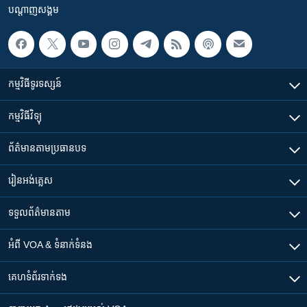
បណ្តាញ​សង្គម
កម្មវិធី​ទូរទស្សន៍
កម្មវិធី​វិទ្យុ
ព័ត៌មាន​តាមប្រធានបទ​
រៀន​​អង់គ្លេស
ទទួល​ព័ត៌មាន​តាម
អំពី​ VOA & ទំនាក់ទំនង
គេហទំព័រ​​ទាក់ទង