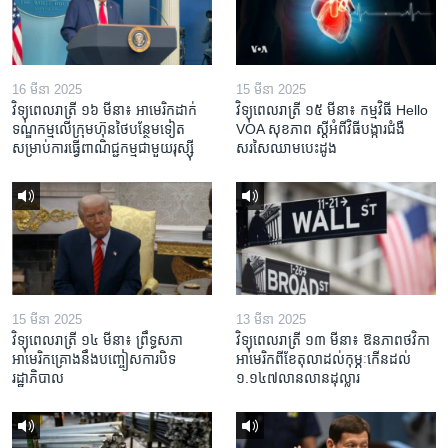
16 មីនា 2025
15 មីនា 2025
វិទ្យុពេលរាត្រី ១៦ មីនា៖ អាមេរិក​ដាក់​
វិទ្យុពេលរាត្រី ១៥ មីនា៖ កម្មវិធី ​Hello
ទណ្ឌកម្ម​លើ​ក្រុមហ៊ុន​ថៃ​បន្ថែម​ទៀត​
VOA សុខភាព ស្ដី​អំពី​វិធី​បង្ការ​ជំងឺ​
សម្រាប់​ការ​ធ្វើ​ពាណិជ្ជកម្ម​ជាមួយ​រុស្ស៊ី
សរសៃ​ឈាម​បេះដូង
15 មីនា 2025
13 មីនា 2025
វិទ្យុពេលរាត្រី ១៤ មីនា៖ ព្រឹទ្ធសភា
វិទ្យុពេលរាត្រី ១៣ មីនា៖ ឱនភាព​ថវិកា​
អាមេរិកគ្រោងនឹងបញ្ចៀសការបិទ
អាមេរិក​ពី​ខែ​តុលា​ដល់​កុម្ភៈ​កើន​ដល់​
រដ្ឋាភិបាល
១.១៤៧​លានលាន​ដុល្លារ