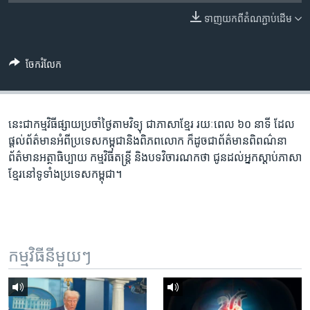
រចនា
សម្ព័ន្ធ​
ទាញ​យក​ពី​តំណភ្ជាប់​ដើម
Khmer English
រំលង​
និង​
បណ្តាញ​សង្គម
ចែករំលែក
ចូល​
ទៅ​
កាន់​
ទំព័រ​
នេះ​ជា​កម្ម​វិធី​ផ្សាយ​ប្រចាំ​ថ្ងៃ​តាម​វិទ្យុ ​ជាភាសា​ខ្មែរ​ រយៈ​ពេល​ ៦០​ នាទី ដែល​
ភាសា
ស្វែង​
ផ្តល់​ព័ត៌មាន​អំពី​ប្រទេស​កម្ពុជា​និង​ពិភព​លោក ​ក៏ដូច​ជា​ព័ត៌មាន​ពិពណ៌នា
រក
ព័ត៌មាន​អត្ថាធិប្បាយ​ កម្ម​វិធី​តន្ត្រី ​និង​បទ​វិចារណកថា​ ជូន​ដល់​អ្នក​ស្តាប់​ភាសា​
ខ្មែរ​នៅ​ទូទាំង​ប្រទេស​កម្ពុជា។
កម្មវិធី​នីមួយៗ