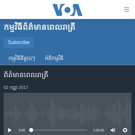
ភ្ជាប់​
ទៅ​
គេហទំព័រ​
កម្មវិធី​ព័ត៌មាន​ពេលរាត្រី
កម្ពុជា
ទាក់ទង
រំលង​
អន្តរជាតិ
Subscribe
និង​
SUBSCRIBE
អាមេរិក
ចូល​
កម្មវិធី​នីមួយៗ
អំពី​កម្មវិធី​
ទៅ​​
ចិន
YouTube Music
ទំព័រ​
ព័ត៌មានពេលរាត្រី
ហេឡូវីអូអេ
ព័ត៌មាន​​
តែ​
កម្ពុជាច្នៃប្រតិដ្ឋ
02 កញ្ញា 2017
Spotify
ម្តង
ព្រឹត្តិការណ៍ព័ត៌មាន
រំលង​
ទទួល​​​សេវា​​​ Podcast
និង​
ទូរទស្សន៍ / វីដេអូ​
ចូល​
No media source currently available
វិទ្យុ / ផតខាសថ៍
ទៅ​
ទំព័រ​
កម្មវិធីទាំងអស់
0:00
1:00:00