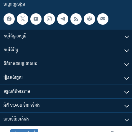
បណ្តាញ​សង្គម
កម្មវិធី​ទូរទស្សន៍
កម្មវិធី​វិទ្យុ
ព័ត៌មាន​តាមប្រធានបទ​
រៀន​​អង់គ្លេស
ទទួល​ព័ត៌មាន​តាម
អំពី​ VOA & ទំនាក់ទំនង
គេហទំព័រ​​ទាក់ទង