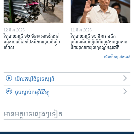
12 មីនា 2025
11 មីនា 2025
វិទ្យុពេលរាត្រី ១២ មីនា៖ អាមេរិក​ដាក់​
វិទ្យុពេលរាត្រី ១១ មីនា៖ អតីត​
ពន្ធគយ​លើ​ដែកថែក​និង​អាលុយ​មីញ៉ូម​
ប្រធានាធិបតីហ្វីលីពីន​ត្រូវ​ចាប់ខ្លួនតាម
នាំចូល
ដីការ​តុលាការ​ព្រហ្មទណ្ឌ​អន្តរជាតិ
មើល​វីដេអូ​ទាំង​អស់
មើល​កម្មវិធី​ទូរទស្សន៍
ចុចស្តាប់កម្មវិធីវិទ្យុ
អានអត្ថបទផ្សេងៗទៀត