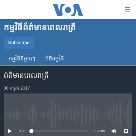
ភ្ជាប់​
ទៅ​
គេហទំព័រ​
កម្មវិធី​ព័ត៌មាន​ពេលរាត្រី
កម្ពុជា
ទាក់ទង
រំលង​
អន្តរជាតិ
Subscribe
និង​
SUBSCRIBE
អាមេរិក
ចូល​
កម្មវិធី​នីមួយៗ
អំពី​កម្មវិធី​
ទៅ​​
ចិន
YouTube Music
ទំព័រ​
ព័ត៌មានពេលរាត្រី
ហេឡូវីអូអេ
ព័ត៌មាន​​
តែ​
កម្ពុជាច្នៃប្រតិដ្ឋ
30 កក្កដា 2017
Spotify
ម្តង
ព្រឹត្តិការណ៍ព័ត៌មាន
រំលង​
ទទួល​​​សេវា​​​ Podcast
និង​
ទូរទស្សន៍ / វីដេអូ​
ចូល​
No media source currently available
វិទ្យុ / ផតខាសថ៍
ទៅ​
ទំព័រ​
កម្មវិធីទាំងអស់
0:00
1:00:00