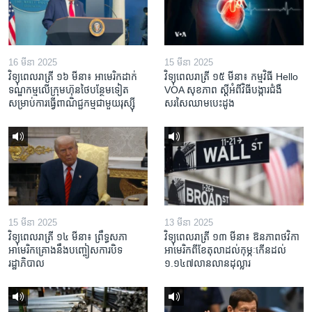
16 មីនា 2025
15 មីនា 2025
វិទ្យុពេលរាត្រី ១៦ មីនា៖ អាមេរិក​ដាក់​
វិទ្យុពេលរាត្រី ១៥ មីនា៖ កម្មវិធី ​Hello
ទណ្ឌកម្ម​លើ​ក្រុមហ៊ុន​ថៃ​បន្ថែម​ទៀត​
VOA សុខភាព ស្ដី​អំពី​វិធី​បង្ការ​ជំងឺ​
សម្រាប់​ការ​ធ្វើ​ពាណិជ្ជកម្ម​ជាមួយ​រុស្ស៊ី
សរសៃ​ឈាម​បេះដូង
15 មីនា 2025
13 មីនា 2025
វិទ្យុពេលរាត្រី ១៤ មីនា៖ ព្រឹទ្ធសភា
វិទ្យុពេលរាត្រី ១៣ មីនា៖ ឱនភាព​ថវិកា​
អាមេរិកគ្រោងនឹងបញ្ចៀសការបិទ
អាមេរិក​ពី​ខែ​តុលា​ដល់​កុម្ភៈ​កើន​ដល់​
រដ្ឋាភិបាល
១.១៤៧​លានលាន​ដុល្លារ