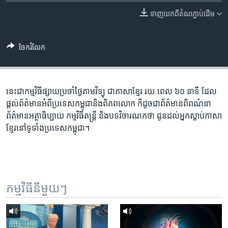
រចនា
សម្ព័ន្ធ​
ទាញ​យក​ពី​តំណភ្ជាប់​ដើម
Khmer English
រំលង​
និង​
បណ្តាញ​សង្គម
ចែករំលែក
ចូល​
ទៅ​
កាន់​
ទំព័រ​
នេះ​ជា​កម្ម​វិធី​ផ្សាយ​ប្រចាំ​ថ្ងៃ​តាម​វិទ្យុ ​ជាភាសា​ខ្មែរ​ រយៈ​ពេល​ ៦០​ នាទី ដែល​
ភាសា
ស្វែង​
ផ្តល់​ព័ត៌មាន​អំពី​ប្រទេស​កម្ពុជា​និង​ពិភព​លោក ​ក៏ដូច​ជា​ព័ត៌មាន​ពិពណ៌នា
រក
ព័ត៌មាន​អត្ថាធិប្បាយ​ កម្ម​វិធី​តន្ត្រី ​និង​បទ​វិចារណកថា​ ជូន​ដល់​អ្នក​ស្តាប់​ភាសា​
ខ្មែរ​នៅ​ទូទាំង​ប្រទេស​កម្ពុជា។
កម្មវិធី​នីមួយៗ