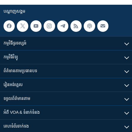
បណ្តាញ​សង្គម
កម្មវិធី​ទូរទស្សន៍
កម្មវិធី​វិទ្យុ
ព័ត៌មាន​តាមប្រធានបទ​
រៀន​​អង់គ្លេស
ទទួល​ព័ត៌មាន​តាម
អំពី​ VOA & ទំនាក់ទំនង
គេហទំព័រ​​ទាក់ទង