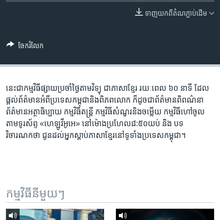
រចនា
សម្ព័ន្ធ​
ទាញ​យក​ពី​តំណភ្ជាប់​ដើម
Khmer English
រំលង​
និង​
បណ្តាញ​សង្គម
ចែករំលែក
ចូល​
ទៅ​
កាន់​
ទំព័រ​
នេះ​ជា​កម្ម​វិធី​ផ្សាយ​ប្រចាំ​ថ្ងៃ​តាម​វិទ្យុ ​ជាភាសា​ខ្មែរ​ រយៈ​ពេល​ ៦០​ នាទី ដែល​
ភាសា
ស្វែង​
ផ្តល់​ព័ត៌មាន​អំពី​ប្រទេស​កម្ពុជា​និង​ពិភព​លោក ​ក៏ដូច​ជា​ព័ត៌មាន​ពិពណ៌នា
រក
ព័ត៌មាន​អត្ថាធិប្បាយ​ កម្ម​វិធី​តន្ត្រី ​កម្មវិធី​​សំណួរ​និង​ចម្លើយ​ កម្ម​វិធី​ហៅ​ចូល​
តាម​ទូរ​ស័ព្ទ «ហេឡូវីអូអេ» នៅ​ម៉ោង​​ប្រហែល​៨:៥០​យប់ ​និង បទ​
វិចារណកថា​ ជូន​ដល់​អ្នក​ស្តាប់​ភាសា​ខ្មែរ​នៅ​ទូទាំង​ប្រទេស​កម្ពុជា។
កម្មវិធី​នីមួយៗ