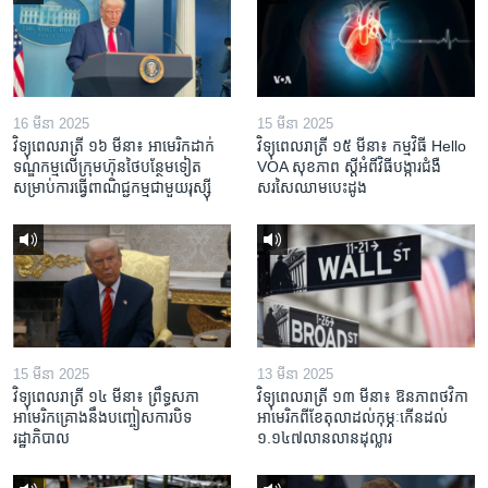
16 មីនា 2025
15 មីនា 2025
វិទ្យុពេលរាត្រី ១៦ មីនា៖ អាមេរិក​ដាក់​
វិទ្យុពេលរាត្រី ១៥ មីនា៖ កម្មវិធី ​Hello
ទណ្ឌកម្ម​លើ​ក្រុមហ៊ុន​ថៃ​បន្ថែម​ទៀត​
VOA សុខភាព ស្ដី​អំពី​វិធី​បង្ការ​ជំងឺ​
សម្រាប់​ការ​ធ្វើ​ពាណិជ្ជកម្ម​ជាមួយ​រុស្ស៊ី
សរសៃ​ឈាម​បេះដូង
15 មីនា 2025
13 មីនា 2025
វិទ្យុពេលរាត្រី ១៤ មីនា៖ ព្រឹទ្ធសភា
វិទ្យុពេលរាត្រី ១៣ មីនា៖ ឱនភាព​ថវិកា​
អាមេរិកគ្រោងនឹងបញ្ចៀសការបិទ
អាមេរិក​ពី​ខែ​តុលា​ដល់​កុម្ភៈ​កើន​ដល់​
រដ្ឋាភិបាល
១.១៤៧​លានលាន​ដុល្លារ