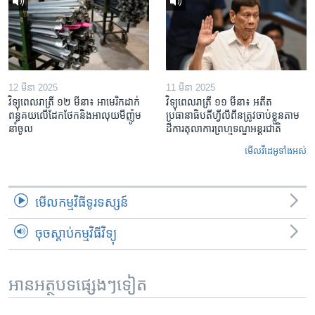
12 មីនា 2025
11 មីនា 2025
វិទ្យុពេលរាត្រី ១២ មីនា៖ អាមេរិក​ដាក់​
វិទ្យុពេលរាត្រី ១១ មីនា៖ អតីត​
ពន្ធគយ​លើ​ដែកថែក​និង​អាលុយ​មីញ៉ូម​
ប្រធានាធិបតីហ្វីលីពីន​ត្រូវ​ចាប់ខ្លួនតាម
នាំចូល
ដីការ​តុលាការ​ព្រហ្មទណ្ឌ​អន្តរជាតិ
មើល​វីដេអូ​ទាំង​អស់
មើល​កម្មវិធី​ទូរទស្សន៍
ចុចស្តាប់កម្មវិធីវិទ្យុ
អានអត្ថបទផ្សេងៗទៀត