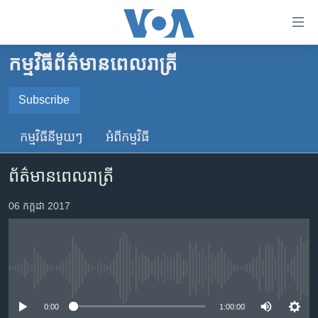
ភ្ជាប់​
ទៅ​
គេហទំព័រ​
កម្មវិធី​ព័ត៌មាន​ពេលរាត្រី
កម្ពុជា
ទាក់ទង
រំលង​
អន្តរជាតិ
Subscribe
និង​
SUBSCRIBE
អាមេរិក
ចូល​
កម្មវិធី​នីមួយៗ
អំពី​កម្មវិធី​
ទៅ​​
ចិន
YouTube Music
ទំព័រ​
ព័ត៌មានពេលរាត្រី
ហេឡូវីអូអេ
ព័ត៌មាន​​
តែ​
កម្ពុជាច្នៃប្រតិដ្ឋ
06 កក្កដា 2017
Spotify
ម្តង
ព្រឹត្តិការណ៍ព័ត៌មាន
រំលង​
ទទួល​​​សេវា​​​ Podcast
និង​
ទូរទស្សន៍ / វីដេអូ​
ចូល​
No media source currently available
វិទ្យុ / ផតខាសថ៍
ទៅ​
ទំព័រ​
កម្មវិធីទាំងអស់
0:00
1:00:00