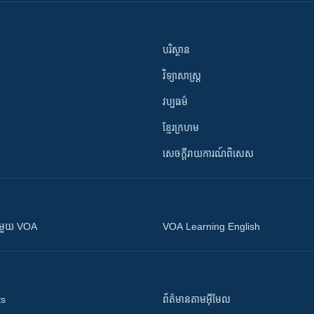
បរិស្ថាន
វិទ្យាសាស្រ្ត
វប្បធម៌
ខ្មែរក្រហម
សេចក្តីរាយការណ៍ពិសេស
ស​​ជាមួយ VOA
VOA Learning English
ts
ព័ត៌មាន​តាម​អ៊ីមែល