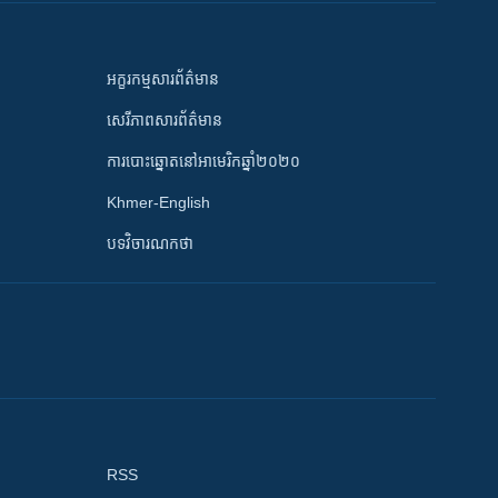
អក្ខរកម្មសារព័ត៌មាន
សេរីភាពសារព័ត៌មាន
ការបោះឆ្នោតនៅអាមេរិកឆ្នាំ២០២០
Khmer-English
បទវិចារណកថា
RSS