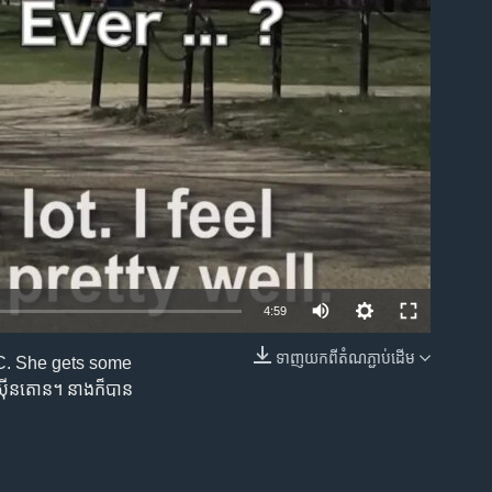
ble
4:59
ទាញ​យក​ពី​តំណភ្ជាប់​ដើម
.C. She gets some
EMBED
ាស៊ីនតោន។ នាង​ក៏​បាន​