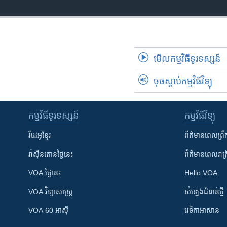
មើល​កម្មវិធី​ទូរទស្សន៍
ចុចស្តាប់កម្មវិធីវិទ្យុ
កម្មវិធី​ទូរទស្សន៍
កម្មវិធី​វិទ្យុ
វីដេអូ​ខ្មែរ
ព័ត៌មាន​ពេល​ព្រឹ
វ៉ាស៊ីនតោន​ថ្ងៃ​នេះ
ព័ត៌មាន​​ពេល​រាត្រ
VOA ថ្ងៃនេះ
Hello VOA
VOA ​វិទ្យាសាស្ត្រ
សំឡេង​ជំនាន់​ថ្មី
VOA 60 អាស៊ី
វេទិកា​អាស៊ាន