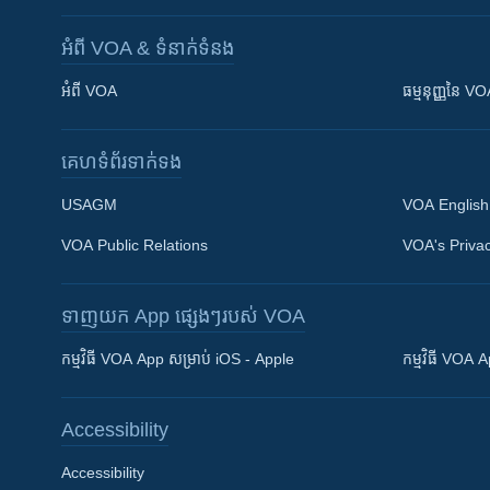
អំពី​ VOA & ទំនាក់ទំនង
អំពី​ VOA
ធម្មនុញ្ញ​នៃ V
គេហទំព័រ​​ទាក់ទង
USAGM
VOA English
VOA Public Relations
VOA's Privac
ទាញយក​ App ផ្សេងៗ​របស់​ VOA
Khmer English
កម្មវិធី​ VOA App សម្រាប់ iOS - Apple
កម្មវិធី​ VOA
បណ្តាញ​សង្គម
Accessibility
Accessibility
ភាសា