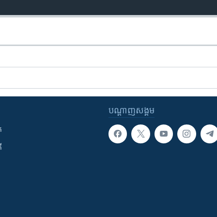
បណ្តាញ​សង្គម
ក
ី