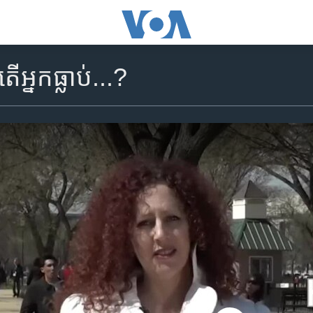
អ្នក​ធ្លាប់...?