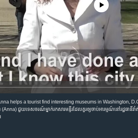
No media source currently availa
Anna helps a tourist find interesting museums in Washington, D
nna) ជួយ​ទេសចរណ៍​ម្នាក់​រក​សារមន្ទីរ​ដែល​គួរឲ្យ​ចាប់អារម្មណ៍​នៅ​រដ្ឋធានី​វ៉
៕