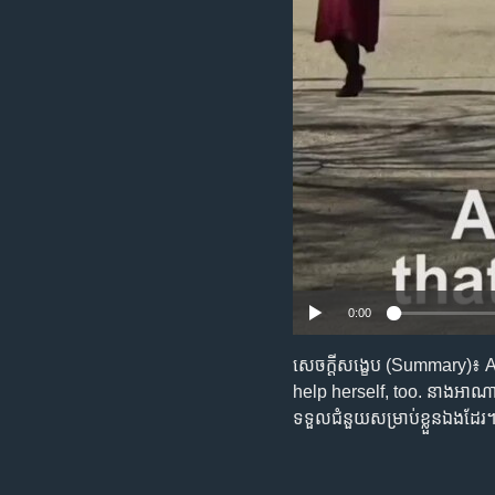
រចនា
សម្ព័ន្ធ​
រំលង​
និង​
ចូល​
ទៅ​
កាន់​
ទំព័រ​
ស្វែង​
រក
0:00
សេចក្តីសង្ខេប (Summary)៖ 
help herself, too. នាង​អាណា (A
ទទួល​ជំនួយ​សម្រាប់​ខ្លួន​ឯង​ដែរ