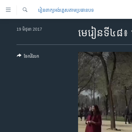
ភ្ជាប់​
​រៀន​​ពាក្យអង់គ្លេស​​តាមប្រធានបទ
ទៅ​
គេហទំព័រ​
ស្វែង​
កម្ពុជា
រក
19 មិថុនា 2017
មេរៀនទី៤៨៖ តើ​
ទាក់ទង
អន្តរជាតិ
រំលង​
និង​
អាមេរិក
ចូល​
ចែករំលែក
ចិន
ទៅ​​
ទំព័រ​
ហេឡូវីអូអេ
ព័ត៌មាន​​
កម្ពុជាច្នៃប្រតិដ្ឋ
តែ​
ម្តង
ព្រឹត្តិការណ៍ព័ត៌មាន
រំលង​
ទូរទស្សន៍ / វីដេអូ​
និង​
ចូល​
វិទ្យុ / ផតខាសថ៍
ទៅ​
កម្មវិធីទាំងអស់
ទំព័រ​