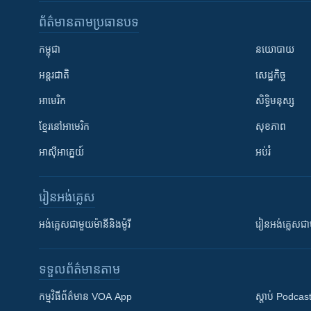
ព័ត៌មាន​តាមប្រធានបទ​
កម្ពុជា
នយោបាយ
អន្តរជាតិ
សេដ្ឋកិច្ច
អាមេរិក
សិទ្ធិមនុស្ស
ខ្មែរ​នៅអាមេរិក
សុខភាព
អាស៊ីអាគ្នេយ៍
អប់រំ
រៀន​​អង់គ្លេស
អង់គ្លេស​ជាមួយ​ម៉ានី​និង​ម៉ូរី
រៀន​​​​​​អង់គ្លេ
ទទួល​ព័ត៌មាន​តាម
កម្មវិធី​ព័ត៌មាន VOA App
ស្តាប់ Podcas