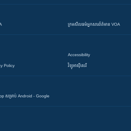
OA
ក្រម​​​សីលធម៌​​​អ្នក​​​សារព័ត៌មាន VOA
Accessibility
y Policy
វិទ្យុ​អាស៊ី​សេរី
 App សម្រាប់ Android - Google