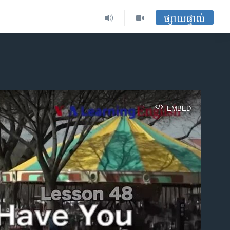
ផ្សាយផ្ទាល់
EMBED