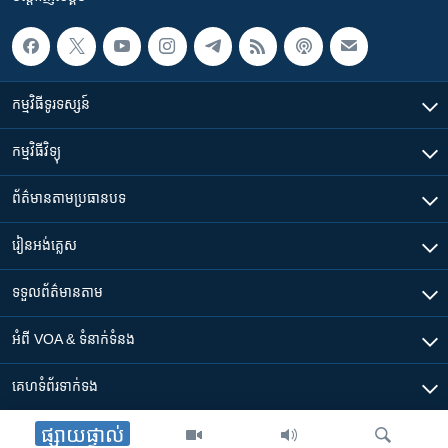
កម្មវិធី​ទូរទស្សន៍
កម្មវិធី​វិទ្យុ
ព័ត៌មាន​តាមប្រធានបទ​
រៀន​​អង់គ្លេស
ទទួល​ព័ត៌មាន​តាម
អំពី​ VOA & ទំនាក់ទំនង
គេហទំព័រ​​ទាក់ទង
ផ្សាយផ្ទាល់
ទាញយក​ App ផ្សេងៗ​របស់​ VOA