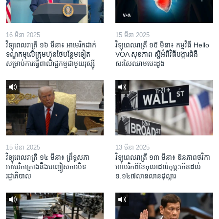
16 មីនា 2025
15 មីនា 2025
វិទ្យុពេលរាត្រី ១៦ មីនា៖ អាមេរិក​ដាក់​
វិទ្យុពេលរាត្រី ១៥ មីនា៖ កម្មវិធី ​Hello
ទណ្ឌកម្ម​លើ​ក្រុមហ៊ុន​ថៃ​បន្ថែម​ទៀត​
VOA សុខភាព ស្ដី​អំពី​វិធី​បង្ការ​ជំងឺ​
សម្រាប់​ការ​ធ្វើ​ពាណិជ្ជកម្ម​ជាមួយ​រុស្ស៊ី
សរសៃ​ឈាម​បេះដូង
15 មីនា 2025
13 មីនា 2025
វិទ្យុពេលរាត្រី ១៤ មីនា៖ ព្រឹទ្ធសភា
វិទ្យុពេលរាត្រី ១៣ មីនា៖ ឱនភាព​ថវិកា​
អាមេរិកគ្រោងនឹងបញ្ចៀសការបិទ
អាមេរិក​ពី​ខែ​តុលា​ដល់​កុម្ភៈ​កើន​ដល់​
រដ្ឋាភិបាល
១.១៤៧​លានលាន​ដុល្លារ