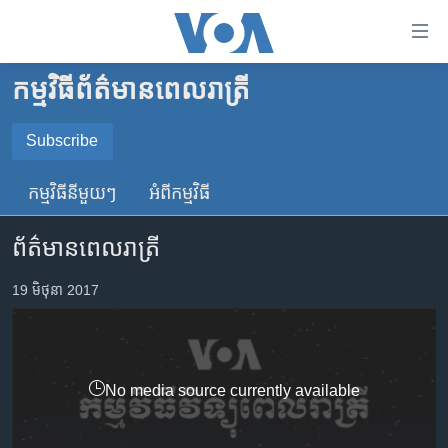
ភ្ជាប់​
ទៅ​
គេហទំព័រ​
កម្មវិធី​ព័ត៌មាន​ពេលរាត្រី
កម្ពុជា
ទាក់ទង
រំលង​
អន្តរជាតិ
Subscribe
និង​
SUBSCRIBE
អាមេរិក
ចូល​
កម្មវិធី​នីមួយៗ
អំពី​កម្មវិធី​
ទៅ​​
ចិន
YouTube Music
ទំព័រ​
ព័ត៌មានពេលរាត្រី
ហេឡូវីអូអេ
ព័ត៌មាន​​
តែ​
កម្ពុជាច្នៃប្រតិដ្ឋ
19 មិថុនា 2017
Spotify
ម្តង
ព្រឹត្តិការណ៍ព័ត៌មាន
រំលង​
ទទួល​​​សេវា​​​ Podcast
និង​
ទូរទស្សន៍ / វីដេអូ​
ចូល​
No media source currently available
វិទ្យុ / ផតខាសថ៍
ទៅ​
ទំព័រ​
កម្មវិធីទាំងអស់