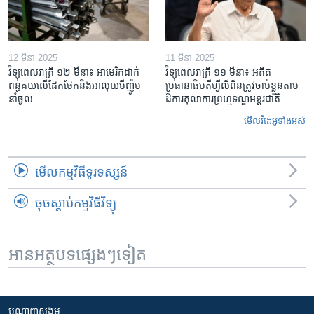
12 មីនា 2025
11 មីនា 2025
វិទ្យុពេលរាត្រី ១២ មីនា៖ អាមេរិក​ដាក់​
វិទ្យុពេលរាត្រី ១១ មីនា៖ អតីត​
ពន្ធគយ​លើ​ដែកថែក​និង​អាលុយ​មីញ៉ូម​
ប្រធានាធិបតីហ្វីលីពីន​ត្រូវ​ចាប់ខ្លួនតាម
នាំចូល
ដីការ​តុលាការ​ព្រហ្មទណ្ឌ​អន្តរជាតិ
មើល​វីដេអូ​ទាំង​អស់
មើល​កម្មវិធី​ទូរទស្សន៍
ចុចស្តាប់កម្មវិធីវិទ្យុ
អានអត្ថបទផ្សេងៗទៀត
បណ្តាញ​សង្គម