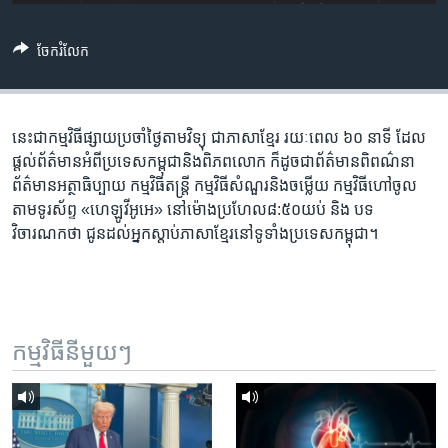
រចនា
សម្ព័ន្ធ​
Khmer English
រំលង​
ចែករំលែក
និង​
បណ្តាញ​សង្គម
ចូល​
ទៅ​
នេះ​ជា​កម្ម​វិធី​ផ្សាយ​ប្រចាំ​ថ្ងៃ​តាម​វិទ្យុ ​ជាភាសា​ខ្មែរ​ រយៈ​ពេល​ ៦០​ នាទី ដែល​
កាន់​
ផ្តល់​ព័ត៌មាន​អំពី​ប្រទេស​កម្ពុជា​និង​ពិភព​លោក ​ក៏ដូច​ជា​ព័ត៌មាន​ពិពណ៌នា
ទំព័រ​
ភាសា
ព័ត៌មាន​អត្ថា​ធិប្បាយ​ កម្ម​វិធី​តន្ត្រី ​កម្មវិធី​​សំណួរ​និង​ចម្លើយ​ កម្ម​វិធី​ហៅ​ចូល​
ស្វែង​
តាម​ទូរ​ស័ព្ទ «ហេឡូវីអូអេ» នៅ​ម៉ោង​​ប្រហែល​៨:៥០​យប់ ​និង បទ​
រក
វិចារណកថា​ ជូន​ដល់​អ្នក​ស្តាប់​ភាសា​ខ្មែរ​នៅ​ទូទាំង​ប្រទេស​កម្ពុជា។
កម្មវិធី​នីមួយៗ