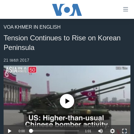
ភ្ជាប់​
ទៅ​
គេហទំព័រ​
VOA KHMER IN ENGLISH
កម្ពុជា
ទាក់ទង
Tension Continues to Rise on Korean
រំលង​
អន្តរជាតិ
Peninsula
និង​
អាមេរិក
ចូល​
21 មេសា 2017
ទៅ​​
ចិន
ទំព័រ​
ហេឡូវីអូអេ
ព័ត៌មាន​​
តែ​
កម្ពុជាច្នៃប្រតិដ្ឋ
ម្តង
ព្រឹត្តិការណ៍ព័ត៌មាន
រំលង​
No media source currently available
និង​
ទូរទស្សន៍ / វីដេអូ​
ចូល​
វិទ្យុ / ផតខាសថ៍
ទៅ​
ទំព័រ​
កម្មវិធីទាំងអស់
0:00
1:01