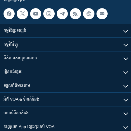
កម្មវិធី​ទូរទស្សន៍
កម្មវិធី​វិទ្យុ
ព័ត៌មាន​តាមប្រធានបទ​
រៀន​​អង់គ្លេស
ទទួល​ព័ត៌មាន​តាម
អំពី​ VOA & ទំនាក់ទំនង
គេហទំព័រ​​ទាក់ទង
ទាញយក​ App ផ្សេងៗ​របស់​ VOA