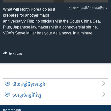
រចនា
សម្ព័ន្ធ​
ទាញ​យក​ពី​តំណភ្ជាប់​ដើម
Khmer English
What will North Korea do as it
រំលង​
prepares for another major
និង​
anniversary? Filipino officials visit the South China Sea.
បណ្តាញ​សង្គម
ចូល​
Plus, Japanese lawmakers visit a controversial shrine.
ទៅ​
VOA’s Steve Miller has your Asia news, in a minute.
កាន់​
ទំព័រ​
ភាសា
ស្វែង​
ចែករំលែក
រក
មើល​កម្មវិធី​ទូរទស្សន៍
ចុចស្តាប់កម្មវិធីវិទ្យុ
បណ្តាញ​សង្គម