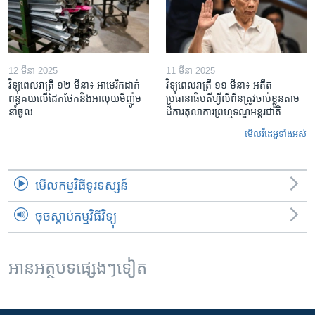
12 មីនា 2025
11 មីនា 2025
វិទ្យុពេលរាត្រី ១២ មីនា៖ អាមេរិក​ដាក់​
វិទ្យុពេលរាត្រី ១១ មីនា៖ អតីត​
ពន្ធគយ​លើ​ដែកថែក​និង​អាលុយ​មីញ៉ូម​
ប្រធានាធិបតីហ្វីលីពីន​ត្រូវ​ចាប់ខ្លួនតាម
នាំចូល
ដីការ​តុលាការ​ព្រហ្មទណ្ឌ​អន្តរជាតិ
មើល​វីដេអូ​ទាំង​អស់
មើល​កម្មវិធី​ទូរទស្សន៍
ចុចស្តាប់កម្មវិធីវិទ្យុ
អានអត្ថបទផ្សេងៗទៀត