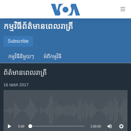
ភ្ជាប់​
ទៅ​
គេហទំព័រ​
កម្មវិធី​ព័ត៌មាន​ពេលរាត្រី
កម្ពុជា
ទាក់ទង
រំលង​
អន្តរជាតិ
Subscribe
និង​
SUBSCRIBE
អាមេរិក
ចូល​
កម្មវិធី​នីមួយៗ
អំពី​កម្មវិធី​
ទៅ​​
ចិន
YouTube Music
ទំព័រ​
ព័ត៌មានពេលរាត្រី
ហេឡូវីអូអេ
ព័ត៌មាន​​
តែ​
កម្ពុជាច្នៃប្រតិដ្ឋ
16 មេសា 2017
Spotify
ម្តង
ព្រឹត្តិការណ៍ព័ត៌មាន
រំលង​
ទទួល​​​សេវា​​​ Podcast
និង​
ទូរទស្សន៍ / វីដេអូ​
ចូល​
No media source currently available
វិទ្យុ / ផតខាសថ៍
ទៅ​
ទំព័រ​
កម្មវិធីទាំងអស់
0:00
1:00:00