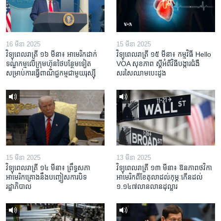
16 មីនា 2025
15 មីនា 2025
វិទ្យុពេលរាត្រី ១៦ មីនា៖ អាមេរិក​ដាក់​
វិទ្យុពេលរាត្រី ១៥ មីនា៖ កម្មវិធី ​Hello
ទណ្ឌកម្ម​លើ​ក្រុមហ៊ុន​ថៃ​បន្ថែម​ទៀត​
VOA សុខភាព ស្ដី​អំពី​វិធី​បង្ការ​ជំងឺ​
សម្រាប់​ការ​ធ្វើ​ពាណិជ្ជកម្ម​ជាមួយ​រុស្ស៊ី
សរសៃ​ឈាម​បេះដូង
15 មីនា 2025
13 មីនា 2025
វិទ្យុពេលរាត្រី ១៤ មីនា៖ ព្រឹទ្ធសភា
វិទ្យុពេលរាត្រី ១៣ មីនា៖ ឱនភាព​ថវិកា​
អាមេរិកគ្រោងនឹងបញ្ចៀសការបិទ
អាមេរិក​ពី​ខែ​តុលា​ដល់​កុម្ភៈ​កើន​ដល់​
រដ្ឋាភិបាល
១.១៤៧​លានលាន​ដុល្លារ