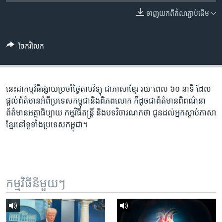
រចនា
សម្ព័ន្ធ​
ទាញ​យក​ពី​តំណភ្ជាប់​ដើម
Khmer English
រំលង​
និង​
បណ្តាញ​សង្គម
ចែករំលែក
ចូល​
ទៅ​
កាន់​
ទំព័រ​
នេះ​ជា​កម្ម​វិធី​ផ្សាយ​ប្រចាំ​ថ្ងៃ​តាម​វិទ្យុ ​ជាភាសា​ខ្មែរ​ រយៈ​ពេល​ ៦០​ នាទី ដែល​
ភាសា
ស្វែង​
ផ្តល់​ព័ត៌មាន​អំពី​ប្រទេស​កម្ពុជា​និង​ពិភព​លោក ​ក៏ដូច​ជា​ព័ត៌មាន​ពិពណ៌នា
រក
ព័ត៌មាន​អត្ថាធិប្បាយ​ កម្ម​វិធី​តន្ត្រី ​និង​បទ​វិចារណកថា​ ជូន​ដល់​អ្នក​ស្តាប់​ភាសា​
ខ្មែរ​នៅ​ទូទាំង​ប្រទេស​កម្ពុជា។
កម្មវិធី​នីមួយៗ