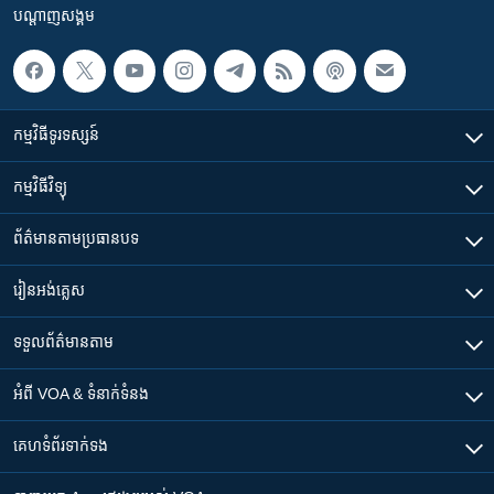
បណ្តាញ​សង្គម
កម្មវិធី​ទូរទស្សន៍
កម្មវិធី​វិទ្យុ
ព័ត៌មាន​តាមប្រធានបទ​
រៀន​​អង់គ្លេស
ទទួល​ព័ត៌មាន​តាម
អំពី​ VOA & ទំនាក់ទំនង
គេហទំព័រ​​ទាក់ទង