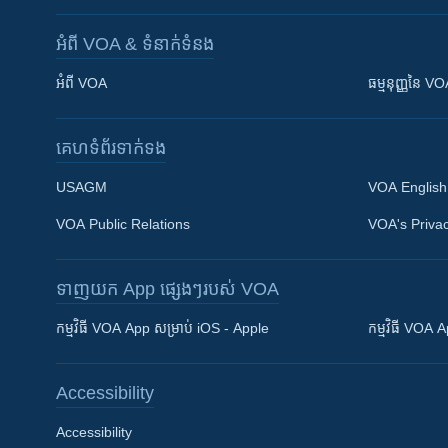
អំពី​ VOA & ទំនាក់ទំនង
អំពី​ VOA
ធម្មនុញ្ញ​នៃ V
គេហទំព័រ​​ទាក់ទង
USAGM
VOA English
VOA Public Relations
VOA's Privac
ទាញយក​ App ផ្សេងៗ​របស់​ VOA
Khmer English
កម្មវិធី​ VOA App សម្រាប់ iOS - Apple
កម្មវិធី​ VOA
បណ្តាញ​សង្គម
Accessibility
Accessibility
ភាសា