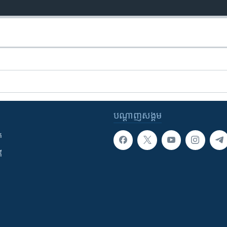
បណ្តាញ​សង្គម
ក
ី