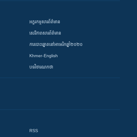
អក្ខរកម្មសារព័ត៌មាន
សេរីភាពសារព័ត៌មាន
ការបោះឆ្នោតនៅអាមេរិកឆ្នាំ២០២០
Khmer-English
បទវិចារណកថា
RSS