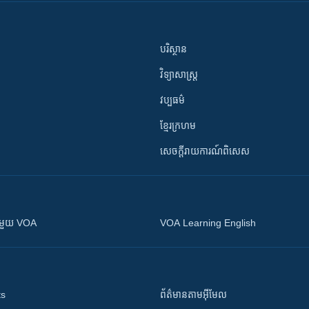
បរិស្ថាន
វិទ្យាសាស្រ្ត
វប្បធម៌
ខ្មែរក្រហម
សេចក្តីរាយការណ៍ពិសេស
ស​​ជាមួយ VOA
VOA Learning English
ts
ព័ត៌មាន​តាម​អ៊ីមែល