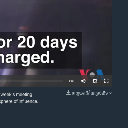
ble
1:01
ទាញ​យក​ពី​តំណភ្ជាប់​ដើម
t week’s meeting
EMBED
phere of influence.