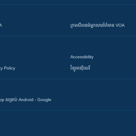
OA
ក្រម​​​សីលធម៌​​​អ្នក​​​សារព័ត៌មាន VOA
Accessibility
y Policy
វិទ្យុ​អាស៊ី​សេរី
 App សម្រាប់ Android - Google