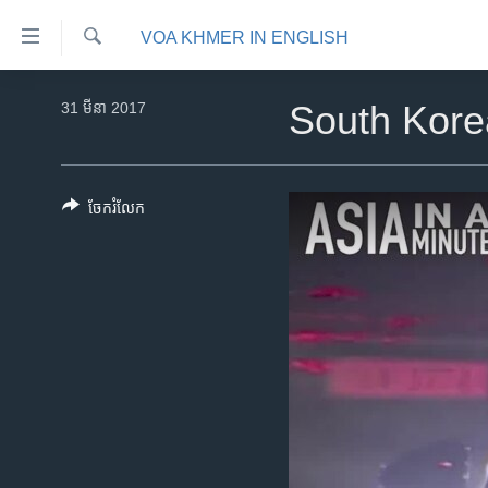
ភ្ជាប់​
VOA KHMER IN ENGLISH
ទៅ​
គេហទំព័រ​
ស្វែង​
កម្ពុជា
រក
31 មីនា 2017
South Kore
ទាក់ទង
អន្តរជាតិ
រំលង​
និង​
អាមេរិក
ចូល​
ចែករំលែក
ចិន
ទៅ​​
ទំព័រ​
ហេឡូវីអូអេ
ព័ត៌មាន​​
កម្ពុជាច្នៃប្រតិដ្ឋ
តែ​
ម្តង
ព្រឹត្តិការណ៍ព័ត៌មាន
រំលង​
ទូរទស្សន៍ / វីដេអូ​
និង​
ចូល​
វិទ្យុ / ផតខាសថ៍
ទៅ​
កម្មវិធីទាំងអស់
ទំព័រ​