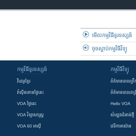
មើល​កម្មវិធី​ទូរទស្សន៍
ចុចស្តាប់កម្មវិធីវិទ្យុ
កម្មវិធី​ទូរទស្សន៍
កម្មវិធី​វិទ្យុ
វីដេអូ​ខ្មែរ
ព័ត៌មាន​ពេល​ព្រឹ
វ៉ាស៊ីនតោន​ថ្ងៃ​នេះ
ព័ត៌មាន​​ពេល​រាត្រ
VOA ថ្ងៃនេះ
Hello VOA
VOA ​វិទ្យាសាស្ត្រ
សំឡេង​ជំនាន់​ថ្មី
VOA 60 អាស៊ី
វេទិកា​អាស៊ាន