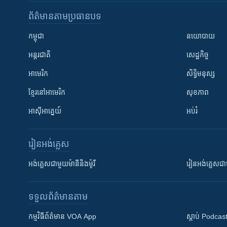
ព័ត៌មាន​តាមប្រធានបទ​
កម្ពុជា
នយោបាយ
អន្តរជាតិ
សេដ្ឋកិច្ច
អាមេរិក
សិទ្ធិមនុស្ស
ខ្មែរ​នៅអាមេរិក
សុខភាព
អាស៊ីអាគ្នេយ៍
អប់រំ
រៀន​​អង់គ្លេស
អង់គ្លេស​ជាមួយ​ម៉ានី​និង​ម៉ូរី
រៀន​​​​​​អង់គ្លេ
ទទួល​ព័ត៌មាន​តាម
កម្មវិធី​ព័ត៌មាន VOA App
ស្តាប់ Podcas