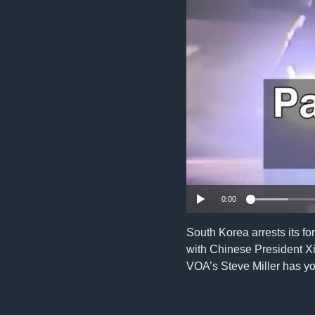
រចនា
សម្ព័ន្ធ​
រំលង​
និង​
ចូល​
ទៅ​
កាន់​
ទំព័រ​
ស្វែង​
រក
0:00
South Korea arrests its f
with Chinese President Xi
VOA’s Steve Miller has yo