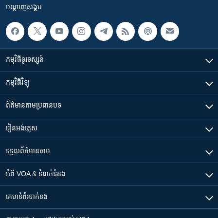
បណ្តាញ​សង្គម
កម្មវិធី​ទូរទស្សន៍
កម្មវិធី​វិទ្យុ
ព័ត៌មាន​តាមប្រធានបទ​
រៀន​​អង់គ្លេស
ទទួល​ព័ត៌មាន​តាម
អំពី​ VOA & ទំនាក់ទំនង
គេហទំព័រ​​ទាក់ទង