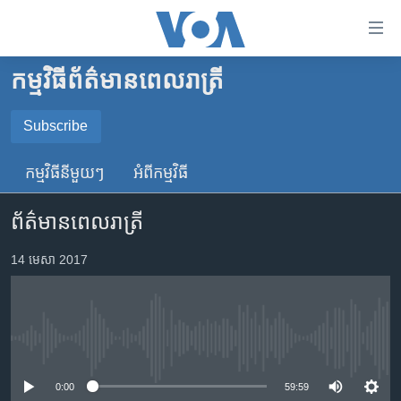
ភ្ជាប់​
ទៅ​
គេហទំព័រ​
កម្មវិធី​ព័ត៌មាន​ពេលរាត្រី
កម្ពុជា
ទាក់ទង
រំលង​
អន្តរជាតិ
Subscribe
និង​
SUBSCRIBE
អាមេរិក
ចូល​
កម្មវិធី​នីមួយៗ
អំពី​កម្មវិធី​
ទៅ​​
ចិន
YouTube Music
ទំព័រ​
ព័ត៌មានពេលរាត្រី
ហេឡូវីអូអេ
ព័ត៌មាន​​
តែ​
កម្ពុជាច្នៃប្រតិដ្ឋ
14 មេសា 2017
Spotify
ម្តង
ព្រឹត្តិការណ៍ព័ត៌មាន
រំលង​
ទទួល​​​សេវា​​​ Podcast
និង​
ទូរទស្សន៍ / វីដេអូ​
ចូល​
No media source currently available
វិទ្យុ / ផតខាសថ៍
ទៅ​
ទំព័រ​
កម្មវិធីទាំងអស់
0:00
59:59