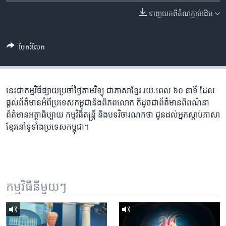
រចនា
សម្ព័ន្ធ​
ទាញ​យក​ពី​តំណភ្ជាប់​ដើម
Khmer English
រំលង​
និង​
បណ្តាញ​សង្គម
ចែករំលែក
ចូល​
ទៅ​
កាន់​
ទំព័រ​
នេះ​ជា​កម្ម​វិធី​ផ្សាយ​ប្រចាំ​ថ្ងៃ​តាម​វិទ្យុ ​ជាភាសា​ខ្មែរ​ រយៈ​ពេល​ ៦០​ នាទី ដែល​
ភាសា
ស្វែង​
ផ្តល់​ព័ត៌មាន​អំពី​ប្រទេស​កម្ពុជា​និង​ពិភព​លោក ​ក៏ដូច​ជា​ព័ត៌មាន​ពិពណ៌នា
រក
ព័ត៌មាន​អត្ថាធិប្បាយ​ កម្ម​វិធី​តន្ត្រី ​និង​បទ​វិចារណកថា​ ជូន​ដល់​អ្នក​ស្តាប់​ភាសា​
ខ្មែរ​នៅ​ទូទាំង​ប្រទេស​កម្ពុជា។
កម្មវិធី​នីមួយៗ