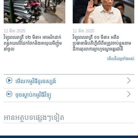
12 មីនា 2025
11 មីនា 2025
វិទ្យុពេលរាត្រី ១២ មីនា៖ អាមេរិក​ដាក់​
វិទ្យុពេលរាត្រី ១១ មីនា៖ អតីត​
ពន្ធគយ​លើ​ដែកថែក​និង​អាលុយ​មីញ៉ូម​
ប្រធានាធិបតីហ្វីលីពីន​ត្រូវ​ចាប់ខ្លួនតាម
នាំចូល
ដីការ​តុលាការ​ព្រហ្មទណ្ឌ​អន្តរជាតិ
មើល​វីដេអូ​ទាំង​អស់
មើល​កម្មវិធី​ទូរទស្សន៍
ចុចស្តាប់កម្មវិធីវិទ្យុ
អានអត្ថបទផ្សេងៗទៀត