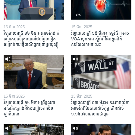
16 មីនា 2025
15 មីនា 2025
វិទ្យុពេលរាត្រី ១៦ មីនា៖ អាមេរិក​ដាក់​
វិទ្យុពេលរាត្រី ១៥ មីនា៖ កម្មវិធី ​Hello
ទណ្ឌកម្ម​លើ​ក្រុមហ៊ុន​ថៃ​បន្ថែម​ទៀត​
VOA សុខភាព ស្ដី​អំពី​វិធី​បង្ការ​ជំងឺ​
សម្រាប់​ការ​ធ្វើ​ពាណិជ្ជកម្ម​ជាមួយ​រុស្ស៊ី
សរសៃ​ឈាម​បេះដូង
15 មីនា 2025
13 មីនា 2025
វិទ្យុពេលរាត្រី ១៤ មីនា៖ ព្រឹទ្ធសភា
វិទ្យុពេលរាត្រី ១៣ មីនា៖ ឱនភាព​ថវិកា​
អាមេរិកគ្រោងនឹងបញ្ចៀសការបិទ
អាមេរិក​ពី​ខែ​តុលា​ដល់​កុម្ភៈ​កើន​ដល់​
រដ្ឋាភិបាល
១.១៤៧​លានលាន​ដុល្លារ