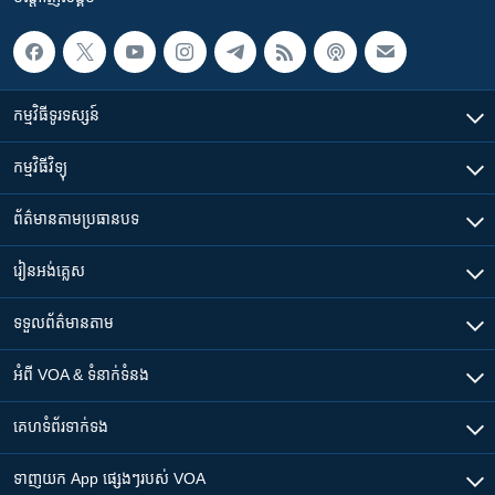
កម្មវិធី​ទូរទស្សន៍
កម្មវិធី​វិទ្យុ
ព័ត៌មាន​តាមប្រធានបទ​
រៀន​​អង់គ្លេស
ទទួល​ព័ត៌មាន​តាម
អំពី​ VOA & ទំនាក់ទំនង
គេហទំព័រ​​ទាក់ទង
ទាញយក​ App ផ្សេងៗ​របស់​ VOA