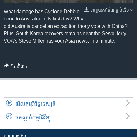
រចនា
សម្ព័ន្ធ​
ទាញ​យក​ពី​តំណភ្ជាប់​ដើម
Khmer English
What damage has Cyclone Debbie
រំលង​
done to Australia in its first day? Why
និង​
did Australia cancel an extradition treaty vote with China?
បណ្តាញ​សង្គម
ចូល​
Plus, South Korea recovers remains near the Sewol ferry.
ទៅ​
VOA’s Steve Miller has your Asia news, in a minute.
កាន់​
ទំព័រ​
ភាសា
ស្វែង​
ចែករំលែក
រក
មើល​កម្មវិធី​ទូរទស្សន៍
ចុចស្តាប់កម្មវិធីវិទ្យុ
បណ្តាញ​សង្គម