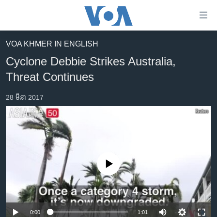
ភ្ជាប់​
ទៅ​
គេហទំព័រ​
VOA KHMER IN ENGLISH
កម្ពុជា
ទាក់ទង
Cyclone Debbie Strikes Australia,
រំលង​
អន្តរជាតិ
Threat Continues
និង​
អាមេរិក
ចូល​
28 មីនា 2017
ទៅ​​
ចិន
ទំព័រ​
ហេឡូវីអូអេ
ព័ត៌មាន​​
តែ​
កម្ពុជាច្នៃប្រតិដ្ឋ
ម្តង
ព្រឹត្តិការណ៍ព័ត៌មាន
រំលង​
No media source currently available
និង​
ទូរទស្សន៍ / វីដេអូ​
ចូល​
វិទ្យុ / ផតខាសថ៍
ទៅ​
ទំព័រ​
កម្មវិធីទាំងអស់
0:00
1:01