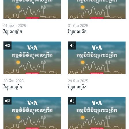
01 មេសា 2025
31 មីនា 2025
វិទ្យុពេលព្រឹក
វិទ្យុពេលព្រឹក
30 មីនា 2025
29 មីនា 2025
វិទ្យុពេលព្រឹក
វិទ្យុពេលព្រឹក