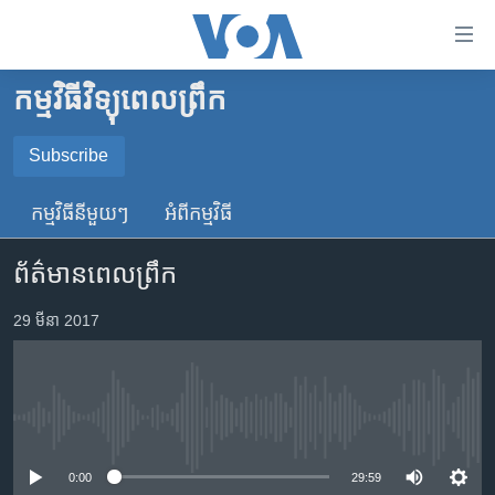
ភ្ជាប់​
ទៅ​
គេហទំព័រ​
កម្មវិធីវិទ្យុពេលព្រឹក
កម្ពុជា
ទាក់ទង
រំលង​
អន្តរជាតិ
Subscribe
និង​
SUBSCRIBE
អាមេរិក
ចូល​
កម្មវិធី​នីមួយៗ
អំពី​កម្មវិធី​
ទៅ​​
ចិន
YouTube Music
ទំព័រ​
ព័ត៌មានពេលព្រឹក
ហេឡូវីអូអេ
ព័ត៌មាន​​
តែ​
កម្ពុជាច្នៃប្រតិដ្ឋ
29 មីនា 2017
Spotify
ម្តង
ព្រឹត្តិការណ៍ព័ត៌មាន
រំលង​
ទទួល​​​សេវា​​​ Podcast
និង​
ទូរទស្សន៍ / វីដេអូ​
ចូល​
No media source currently available
វិទ្យុ / ផតខាសថ៍
ទៅ​
ទំព័រ​
កម្មវិធីទាំងអស់
0:00
29:59