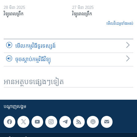
28 មីនា 2025
27 មីនា 2025
វិទ្យុពេលព្រឹក
វិទ្យុពេលព្រឹក
មើល​វីដេអូ​ទាំង​អស់
មើល​កម្មវិធី​ទូរទស្សន៍
ចុចស្តាប់កម្មវិធីវិទ្យុ
អានអត្ថបទផ្សេងៗទៀត
បណ្តាញ​សង្គម