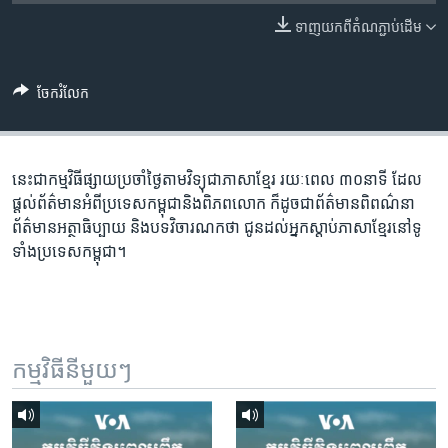
រចនា
សម្ព័ន្ធ​
ទាញ​យក​ពី​តំណភ្ជាប់​ដើម
Khmer English
រំលង​
និង​
បណ្តាញ​សង្គម
ចែករំលែក
ចូល​
ទៅ​
កាន់​
ទំព័រ​
នេះជា​កម្ម​វិធីផ្សាយ​ប្រចាំថ្ងៃ​តាម​វិទ្យុ​ជា​ភាសា​ខ្មែរ​ រយៈ​ពេល​ ៣០​​នាទី ដែល​
ភាសា
ស្វែង​
ផ្តល់​ព័ត៌មាន​អំពី​ប្រទេស​កម្ពុជា​និង​ពិភព​លោក​ ក៏ដូច​​ជា​ព័ត៌មាន​ពិពណ៌នា​
រក
ព័ត៌មាន​អត្ថា​ធិប្បាយ​ និង​បទ​​វិចារណកថា​ ជូន​ដល់​អ្នក​ស្តាប់​ភាសា​ខ្មែរ​នៅ​ទូ
ទាំង​ប្រទេស​កម្ពុជា។
កម្មវិធី​នីមួយៗ