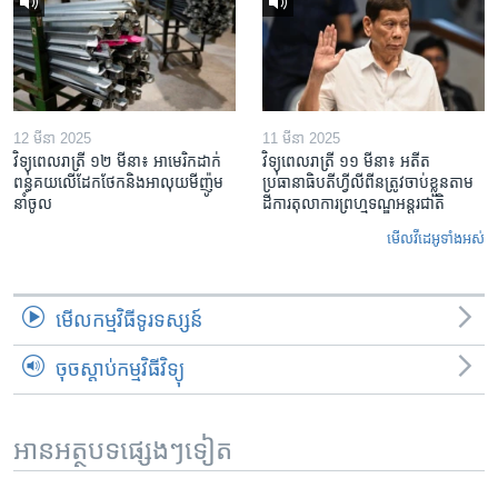
12 មីនា 2025
11 មីនា 2025
វិទ្យុពេលរាត្រី ១២ មីនា៖ អាមេរិក​ដាក់​
វិទ្យុពេលរាត្រី ១១ មីនា៖ អតីត​
ពន្ធគយ​លើ​ដែកថែក​និង​អាលុយ​មីញ៉ូម​
ប្រធានាធិបតីហ្វីលីពីន​ត្រូវ​ចាប់ខ្លួនតាម
នាំចូល
ដីការ​តុលាការ​ព្រហ្មទណ្ឌ​អន្តរជាតិ
មើល​វីដេអូ​ទាំង​អស់
មើល​កម្មវិធី​ទូរទស្សន៍
ចុចស្តាប់កម្មវិធីវិទ្យុ
អានអត្ថបទផ្សេងៗទៀត