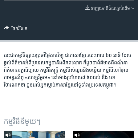
រចនា
សម្ព័ន្ធ​
ទាញ​យក​ពី​តំណភ្ជាប់​ដើម
Khmer English
រំលង​
និង​
បណ្តាញ​សង្គម
ចែករំលែក
ចូល​
ទៅ​
កាន់​
ទំព័រ​
នេះ​ជា​កម្ម​វិធី​ផ្សាយ​ប្រចាំ​ថ្ងៃ​តាម​វិទ្យុ ​ជាភាសា​ខ្មែរ​ រយៈ​ពេល​ ៦០​ នាទី ដែល​
ភាសា
ស្វែង​
ផ្តល់​ព័ត៌មាន​អំពី​ប្រទេស​កម្ពុជា​និង​ពិភព​លោក ​ក៏ដូច​ជា​ព័ត៌មាន​ពិពណ៌នា
រក
ព័ត៌មាន​អត្ថា​ធិប្បាយ​ កម្ម​វិធី​តន្ត្រី ​កម្មវិធី​​សំណួរ​និង​ចម្លើយ​ កម្ម​វិធី​ហៅ​ចូល​
តាម​ទូរ​ស័ព្ទ «ហេឡូវីអូអេ» នៅ​ម៉ោង​​ប្រហែល​៨:៥០​យប់ ​និង បទ​
វិចារណកថា​ ជូន​ដល់​អ្នក​ស្តាប់​ភាសា​ខ្មែរ​នៅ​ទូទាំង​ប្រទេស​កម្ពុជា។
កម្មវិធី​នីមួយៗ