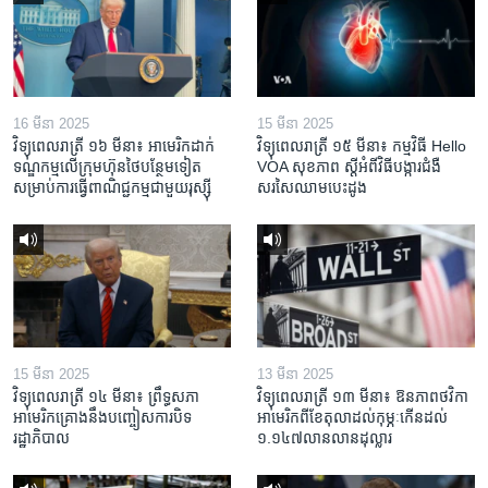
16 មីនា 2025
15 មីនា 2025
វិទ្យុពេលរាត្រី ១៦ មីនា៖ អាមេរិក​ដាក់​
វិទ្យុពេលរាត្រី ១៥ មីនា៖ កម្មវិធី ​Hello
ទណ្ឌកម្ម​លើ​ក្រុមហ៊ុន​ថៃ​បន្ថែម​ទៀត​
VOA សុខភាព ស្ដី​អំពី​វិធី​បង្ការ​ជំងឺ​
សម្រាប់​ការ​ធ្វើ​ពាណិជ្ជកម្ម​ជាមួយ​រុស្ស៊ី
សរសៃ​ឈាម​បេះដូង
15 មីនា 2025
13 មីនា 2025
វិទ្យុពេលរាត្រី ១៤ មីនា៖ ព្រឹទ្ធសភា
វិទ្យុពេលរាត្រី ១៣ មីនា៖ ឱនភាព​ថវិកា​
អាមេរិកគ្រោងនឹងបញ្ចៀសការបិទ
អាមេរិក​ពី​ខែ​តុលា​ដល់​កុម្ភៈ​កើន​ដល់​
រដ្ឋាភិបាល
១.១៤៧​លានលាន​ដុល្លារ