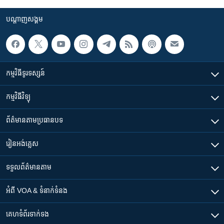
បណ្តាញ​សង្គម
កម្មវិធី​ទូរទស្សន៍
កម្មវិធី​វិទ្យុ
ព័ត៌មាន​តាមប្រធានបទ​
រៀន​​អង់គ្លេស
ទទួល​ព័ត៌មាន​តាម
អំពី​ VOA & ទំនាក់ទំនង
គេហទំព័រ​​ទាក់ទង