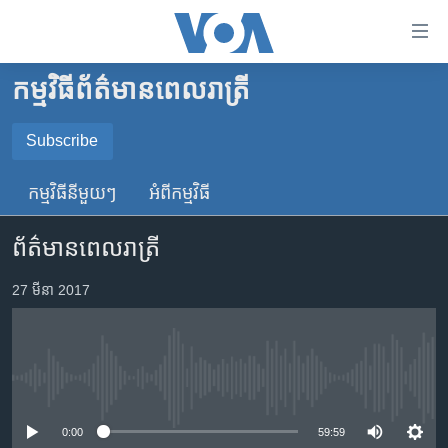
ភ្ជាប់​
ទៅ​
គេហទំព័រ​
កម្មវិធី​ព័ត៌មាន​ពេលរាត្រី
កម្ពុជា
ទាក់ទង
រំលង​
អន្តរជាតិ
Subscribe
និង​
SUBSCRIBE
អាមេរិក
ចូល​
កម្មវិធី​នីមួយៗ
អំពី​កម្មវិធី​
ទៅ​​
ចិន
YouTube Music
ទំព័រ​
ព័ត៌មានពេលរាត្រី
ហេឡូវីអូអេ
ព័ត៌មាន​​
តែ​
កម្ពុជាច្នៃប្រតិដ្ឋ
27 មីនា 2017
Spotify
ម្តង
ព្រឹត្តិការណ៍ព័ត៌មាន
រំលង​
ទទួល​​​សេវា​​​ Podcast
និង​
ទូរទស្សន៍ / វីដេអូ​
ចូល​
No media source currently available
វិទ្យុ / ផតខាសថ៍
ទៅ​
ទំព័រ​
កម្មវិធីទាំងអស់
0:00
59:59