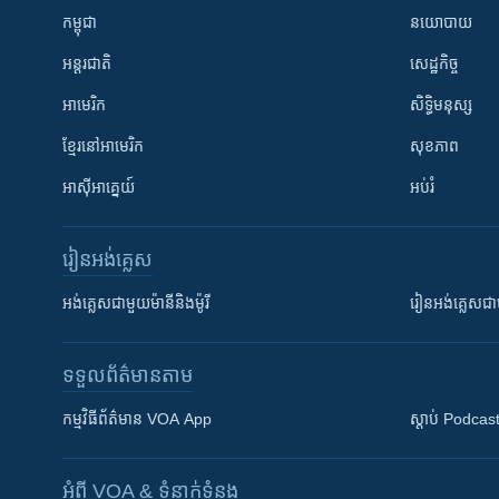
កម្ពុជា
នយោបាយ
អន្តរជាតិ
សេដ្ឋកិច្ច
អាមេរិក
សិទ្ធិមនុស្ស
ខ្មែរ​នៅអាមេរិក
សុខភាព
អាស៊ីអាគ្នេយ៍
អប់រំ
រៀន​​អង់គ្លេស
អង់គ្លេស​ជាមួយ​ម៉ានី​និង​ម៉ូរី
រៀន​​​​​​អង់គ្លេ
ទទួល​ព័ត៌មាន​តាម
កម្មវិធី​ព័ត៌មាន VOA App
ស្តាប់ Podcas
អំពី​ VOA & ទំនាក់ទំនង