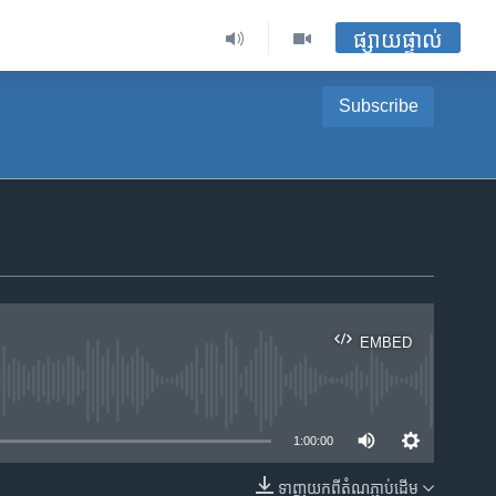
ផ្សាយផ្ទាល់
Subscribe
EMBED
ble
1:00:00
ទាញ​យក​ពី​តំណភ្ជាប់​ដើម