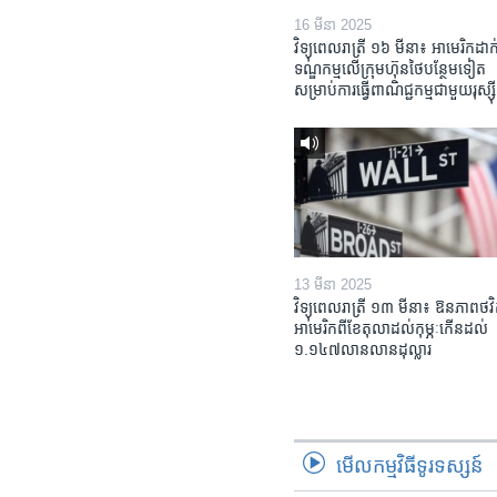
16 មីនា 2025
វិទ្យុពេលរាត្រី ១៦ មីនា៖ អាមេរិក​ដាក់
ទណ្ឌកម្ម​លើ​ក្រុមហ៊ុន​ថៃ​បន្ថែម​ទៀត​
សម្រាប់​ការ​ធ្វើ​ពាណិជ្ជកម្ម​ជាមួយ​រុស្ស៊ី
13 មីនា 2025
វិទ្យុពេលរាត្រី ១៣ មីនា៖ ឱនភាព​ថវិ
អាមេរិក​ពី​ខែ​តុលា​ដល់​កុម្ភៈ​កើន​ដល់​
១.១៤៧​លានលាន​ដុល្លារ
មើល​កម្មវិធី​ទូរទស្សន៍