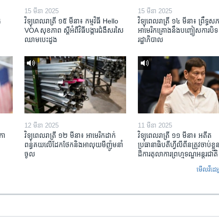
15 មីនា 2025
15 មីនា 2025
​
វិទ្យុពេលរាត្រី ១៥ មីនា៖ កម្មវិធី ​Hello
វិទ្យុពេលរាត្រី ១៤ មីនា៖ ព្រឹទ្ធសភ
VOA សុខភាព ស្ដី​អំពី​វិធី​បង្ការ​ជំងឺ​សរសៃ​
អាមេរិកគ្រោងនឹងបញ្ចៀសការបិទ
ឈាម​បេះដូង
រដ្ឋាភិបាល
12 មីនា 2025
11 មីនា 2025
កា​
វិទ្យុពេលរាត្រី ១២ មីនា៖ អាមេរិក​ដាក់​
វិទ្យុពេលរាត្រី ១១ មីនា៖ អតីត​
ពន្ធគយ​លើ​ដែកថែក​និង​អាលុយ​មីញ៉ូម​នាំ
ប្រធានាធិបតីហ្វីលីពីន​ត្រូវ​ចាប់ខ្
ចូល
ដីការ​តុលាការ​ព្រហ្មទណ្ឌ​អន្តរជាតិ
មើល​វីដេអ