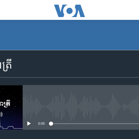
SUBSCRIBE
្រី
Apple Podcasts
YouTube Music
Spotify
No media source currently availa
0:00
ទទួល​​​សេវា​​​ Podcast