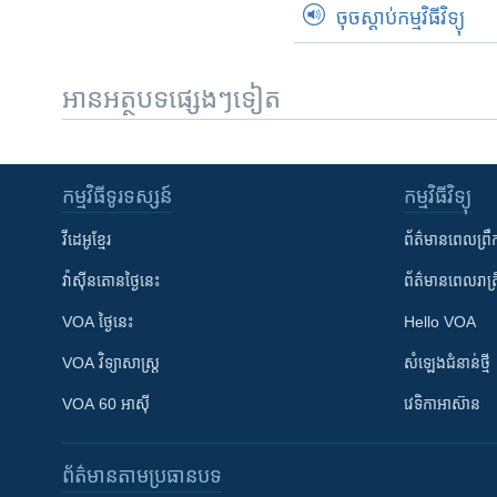
ចុចស្តាប់កម្មវិធីវិទ្យុ
អានអត្ថបទផ្សេងៗទៀត
កម្មវិធី​ទូរទស្សន៍
កម្មវិធី​វិទ្យុ
វីដេអូ​ខ្មែរ
ព័ត៌មាន​ពេល​ព្រឹ
វ៉ាស៊ីនតោន​ថ្ងៃ​នេះ
ព័ត៌មាន​​ពេល​រាត្រ
VOA ថ្ងៃនេះ
Hello VOA
VOA ​វិទ្យាសាស្ត្រ
សំឡេង​ជំនាន់​ថ្មី
VOA 60 អាស៊ី
វេទិកា​អាស៊ាន
ព័ត៌មាន​តាមប្រធានបទ​