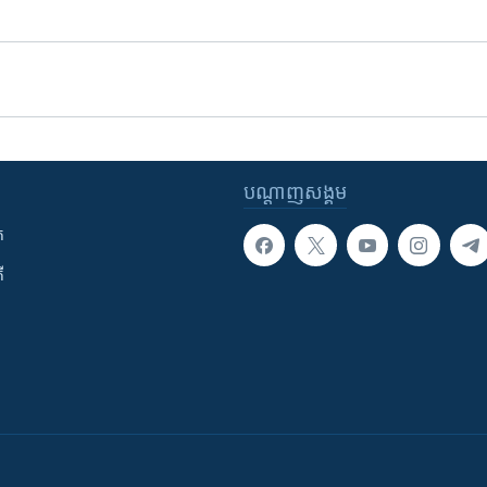
បណ្តាញ​សង្គម
ក
ី