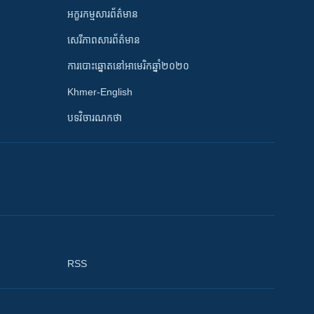
អក្ខរកម្មសារព័ត៌មាន
សេរីភាពសារព័ត៌មាន
ការបោះឆ្នោតនៅអាមេរិកឆ្នាំ២០២០
Khmer-English
បទវិចារណកថា
RSS