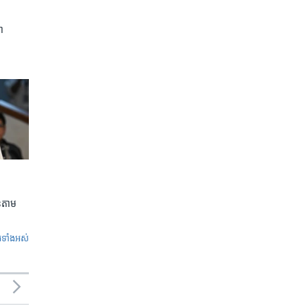
ា
លួនតាម
ូ​ទាំង​អស់