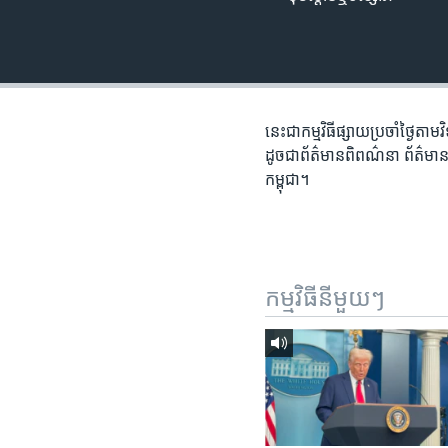
រចនា
សម្ព័ន្ធ​
រំលង​
និង​
ចូល​
ទៅ​
នេះ​ជា​កម្ម​វិធី​ផ្សាយ​ប្រចាំ​ថ្ងៃ​
កាន់​
ដូច​ជា​ព័ត៌មាន​ពិពណ៌នា ព័ត៌មាន​អត្
ទំព័រ​
កម្ពុជា។
ស្វែង​
រក
កម្មវិធី​នីមួយៗ