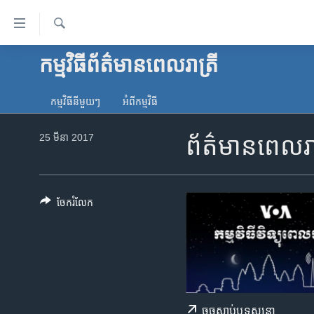
ភ្ជាប់​
ទៅ​
គេហទំព័រ​
ស្វែង​
កម្មវិធី​ព័ត៌មាន​ពេលរាត្រី
កម្ពុជា
រក
ទាក់ទង
អន្តរជាតិ
រំលង​
កម្មវិធី​នីមួយៗ
អំពី​កម្មវិធី​
និង​
អាមេរិក
ចូល​
25 មីនា 2017
ព័ត៌មានពេលរាត
ចិន
ទៅ​​
ទំព័រ​
ហេឡូវីអូអេ
ព័ត៌មាន​​
កម្ពុជាច្នៃប្រតិដ្ឋ
តែ​
ចែករំលែក
ម្តង
ព្រឹត្តិការណ៍ព័ត៌មាន
រំលង​
ទូរទស្សន៍ / វីដេអូ​
និង​
ចូល​
វិទ្យុ / ផតខាសថ៍
ទៅ​
កម្មវិធីទាំងអស់
ទំព័រ​
ចុច​​ស្តាប់​ឬ​ទស្សនា