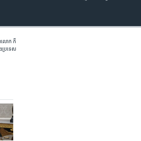
EMBED
ិភព​លោក ​ក៏
ំង​ប្រទេស​