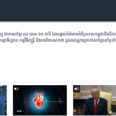
តាម​វិទ្យុ ​ជាភាសា​ខ្មែរ​ រយៈ​ពេល​ ៦០​ នាទី ដែល​ផ្តល់​ព័ត៌មាន​អំពី​ប្រទេស​កម្ពុជា​និង​ព
ថាធិប្បាយ​ កម្ម​វិធី​តន្ត្រី ​និង​បទ​វិចារណកថា​ ជូន​ដល់​អ្នក​ស្តាប់​ភាសា​ខ្មែរ​នៅ​ទូទា