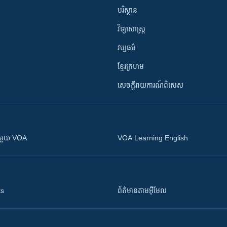
បរិស្ថាន
វិទ្យាសាស្រ្ត
វប្បធម៌
ខ្មែរក្រហម
សេចក្តីរាយការណ៍ពិសេស
ស​​ជាមួយ VOA
VOA Learning English
ts
ព័ត៌មាន​តាម​អ៊ីមែល