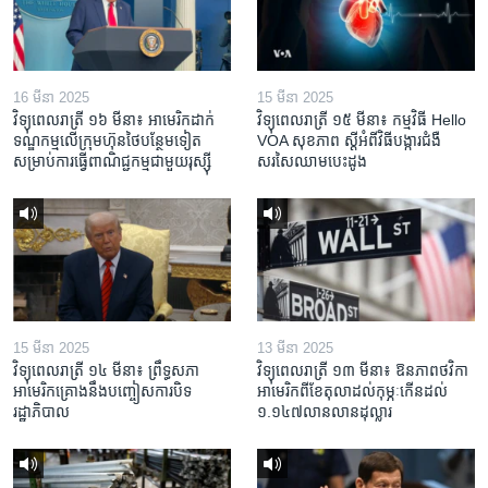
16 មីនា 2025
15 មីនា 2025
វិទ្យុពេលរាត្រី ១៦ មីនា៖ អាមេរិក​ដាក់​
វិទ្យុពេលរាត្រី ១៥ មីនា៖ កម្មវិធី ​Hello
ទណ្ឌកម្ម​លើ​ក្រុមហ៊ុន​ថៃ​បន្ថែម​ទៀត​
VOA សុខភាព ស្ដី​អំពី​វិធី​បង្ការ​ជំងឺ​
សម្រាប់​ការ​ធ្វើ​ពាណិជ្ជកម្ម​ជាមួយ​រុស្ស៊ី
សរសៃ​ឈាម​បេះដូង
15 មីនា 2025
13 មីនា 2025
វិទ្យុពេលរាត្រី ១៤ មីនា៖ ព្រឹទ្ធសភា
វិទ្យុពេលរាត្រី ១៣ មីនា៖ ឱនភាព​ថវិកា​
អាមេរិកគ្រោងនឹងបញ្ចៀសការបិទ
អាមេរិក​ពី​ខែ​តុលា​ដល់​កុម្ភៈ​កើន​ដល់​
រដ្ឋាភិបាល
១.១៤៧​លានលាន​ដុល្លារ