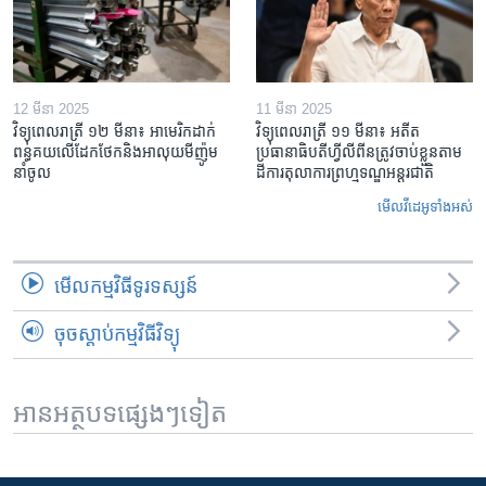
12 មីនា 2025
11 មីនា 2025
វិទ្យុពេលរាត្រី ១២ មីនា៖ អាមេរិក​ដាក់​
វិទ្យុពេលរាត្រី ១១ មីនា៖ អតីត​
ពន្ធគយ​លើ​ដែកថែក​និង​អាលុយ​មីញ៉ូម​
ប្រធានាធិបតីហ្វីលីពីន​ត្រូវ​ចាប់ខ្លួនតាម
នាំចូល
ដីការ​តុលាការ​ព្រហ្មទណ្ឌ​អន្តរជាតិ
មើល​វីដេអូ​ទាំង​អស់
មើល​កម្មវិធី​ទូរទស្សន៍
ចុចស្តាប់កម្មវិធីវិទ្យុ
អានអត្ថបទផ្សេងៗទៀត