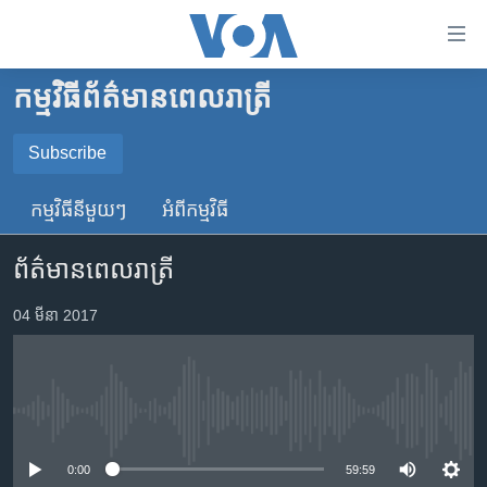
ភ្ជាប់​
ទៅ​
គេហទំព័រ​
កម្មវិធី​ព័ត៌មាន​ពេលរាត្រី
កម្ពុជា
ទាក់ទង
រំលង​
អន្តរជាតិ
Subscribe
និង​
SUBSCRIBE
អាមេរិក
ចូល​
កម្មវិធី​នីមួយៗ
អំពី​កម្មវិធី​
ទៅ​​
ចិន
YouTube Music
ទំព័រ​
ព័ត៌មានពេលរាត្រី
ហេឡូវីអូអេ
ព័ត៌មាន​​
តែ​
កម្ពុជាច្នៃប្រតិដ្ឋ
04 មីនា 2017
Spotify
ម្តង
ព្រឹត្តិការណ៍ព័ត៌មាន
រំលង​
ទទួល​​​សេវា​​​ Podcast
និង​
ទូរទស្សន៍ / វីដេអូ​
ចូល​
No media source currently available
វិទ្យុ / ផតខាសថ៍
ទៅ​
ទំព័រ​
កម្មវិធីទាំងអស់
0:00
59:59