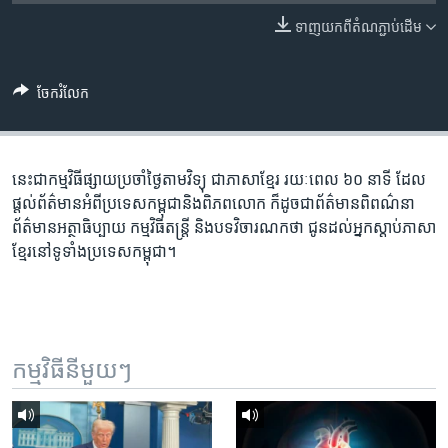
រចនា
សម្ព័ន្ធ​
ទាញ​យក​ពី​តំណភ្ជាប់​ដើម
Khmer English
រំលង​
និង​
បណ្តាញ​សង្គម
ចែករំលែក
ចូល​
ទៅ​
កាន់​
ទំព័រ​
នេះ​ជា​កម្ម​វិធី​ផ្សាយ​ប្រចាំ​ថ្ងៃ​តាម​វិទ្យុ ​ជាភាសា​ខ្មែរ​ រយៈ​ពេល​ ៦០​ នាទី ដែល​
ភាសា
ស្វែង​
ផ្តល់​ព័ត៌មាន​អំពី​ប្រទេស​កម្ពុជា​និង​ពិភព​លោក ​ក៏ដូច​ជា​ព័ត៌មាន​ពិពណ៌នា
រក
ព័ត៌មាន​អត្ថាធិប្បាយ​ កម្ម​វិធី​តន្ត្រី ​និង​បទ​វិចារណកថា​ ជូន​ដល់​អ្នក​ស្តាប់​ភាសា​
ខ្មែរ​នៅ​ទូទាំង​ប្រទេស​កម្ពុជា។
កម្មវិធី​នីមួយៗ