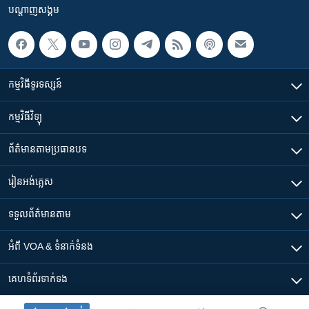
បណ្តាញ​សង្គម
កម្មវិធី​ទូរទស្សន៍
កម្មវិធី​វិទ្យុ
ព័ត៌មាន​តាមប្រធានបទ​
រៀន​​អង់គ្លេស
ទទួល​ព័ត៌មាន​តាម
អំពី​ VOA & ទំនាក់ទំនង
គេហទំព័រ​​ទាក់ទង