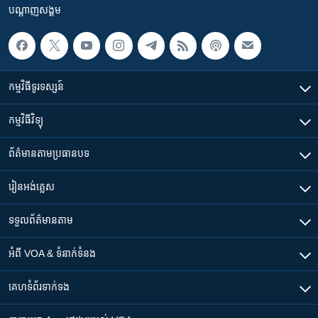
បណ្តាញ​សង្គម
កម្មវិធី​ទូរទស្សន៍
កម្មវិធី​វិទ្យុ
ព័ត៌មាន​តាមប្រធានបទ​
រៀន​​អង់គ្លេស
ទទួល​ព័ត៌មាន​តាម
អំពី​ VOA & ទំនាក់ទំនង
គេហទំព័រ​​ទាក់ទង