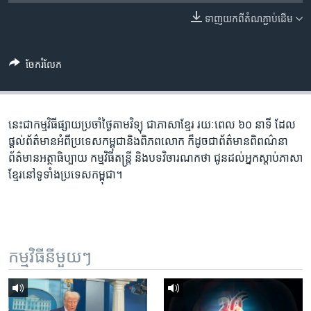
រចនា
សម្ព័ន្ធ​
ទាញ​យក​ពី​តំណភ្ជាប់​ដើម
Khmer English
រំលង​
និង​
បណ្តាញ​សង្គម
ចែករំលែក
ចូល​
ទៅ​
កាន់​
ទំព័រ​
នេះ​ជា​កម្ម​វិធី​ផ្សាយ​ប្រចាំ​ថ្ងៃ​តាម​វិទ្យុ ​ជាភាសា​ខ្មែរ​ រយៈ​ពេល​ ៦០​ នាទី ដែល​
ភាសា
ស្វែង​
ផ្តល់​ព័ត៌មាន​អំពី​ប្រទេស​កម្ពុជា​និង​ពិភព​លោក ​ក៏ដូច​ជា​ព័ត៌មាន​ពិពណ៌នា
រក
ព័ត៌មាន​អត្ថាធិប្បាយ​ កម្ម​វិធី​តន្ត្រី ​និង​បទ​វិចារណកថា​ ជូន​ដល់​អ្នក​ស្តាប់​ភាសា​
ខ្មែរ​នៅ​ទូទាំង​ប្រទេស​កម្ពុជា។
កម្មវិធី​នីមួយៗ