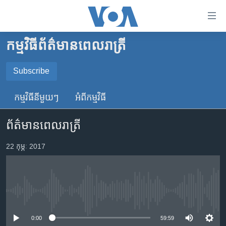
ភ្ជាប់​
ទៅ​
គេហទំព័រ​
កម្មវិធី​ព័ត៌មាន​ពេលរាត្រី
កម្ពុជា
ទាក់ទង
រំលង​
អន្តរជាតិ
Subscribe
និង​
SUBSCRIBE
អាមេរិក
ចូល​
កម្មវិធី​នីមួយៗ
អំពី​កម្មវិធី​
ទៅ​​
ចិន
YouTube Music
ទំព័រ​
ព័ត៌មានពេលរាត្រី
ហេឡូវីអូអេ
ព័ត៌មាន​​
តែ​
កម្ពុជាច្នៃប្រតិដ្ឋ
22 កុម្ភៈ 2017
Spotify
ម្តង
ព្រឹត្តិការណ៍ព័ត៌មាន
រំលង​
ទទួល​​​សេវា​​​ Podcast
និង​
ទូរទស្សន៍ / វីដេអូ​
ចូល​
No media source currently available
វិទ្យុ / ផតខាសថ៍
ទៅ​
ទំព័រ​
កម្មវិធីទាំងអស់
0:00
59:59