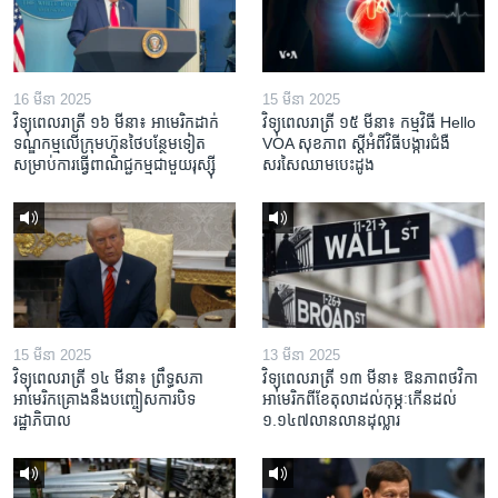
16 មីនា 2025
15 មីនា 2025
វិទ្យុពេលរាត្រី ១៦ មីនា៖ អាមេរិក​ដាក់​
វិទ្យុពេលរាត្រី ១៥ មីនា៖ កម្មវិធី ​Hello
ទណ្ឌកម្ម​លើ​ក្រុមហ៊ុន​ថៃ​បន្ថែម​ទៀត​
VOA សុខភាព ស្ដី​អំពី​វិធី​បង្ការ​ជំងឺ​
សម្រាប់​ការ​ធ្វើ​ពាណិជ្ជកម្ម​ជាមួយ​រុស្ស៊ី
សរសៃ​ឈាម​បេះដូង
15 មីនា 2025
13 មីនា 2025
វិទ្យុពេលរាត្រី ១៤ មីនា៖ ព្រឹទ្ធសភា
វិទ្យុពេលរាត្រី ១៣ មីនា៖ ឱនភាព​ថវិកា​
អាមេរិកគ្រោងនឹងបញ្ចៀសការបិទ
អាមេរិក​ពី​ខែ​តុលា​ដល់​កុម្ភៈ​កើន​ដល់​
រដ្ឋាភិបាល
១.១៤៧​លានលាន​ដុល្លារ