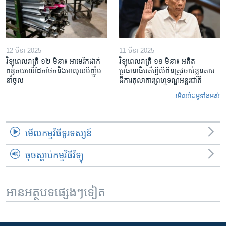
12 មីនា 2025
11 មីនា 2025
វិទ្យុពេលរាត្រី ១២ មីនា៖ អាមេរិក​ដាក់​
វិទ្យុពេលរាត្រី ១១ មីនា៖ អតីត​
ពន្ធគយ​លើ​ដែកថែក​និង​អាលុយ​មីញ៉ូម​
ប្រធានាធិបតីហ្វីលីពីន​ត្រូវ​ចាប់ខ្លួនតាម
នាំចូល
ដីការ​តុលាការ​ព្រហ្មទណ្ឌ​អន្តរជាតិ
មើល​វីដេអូ​ទាំង​អស់
មើល​កម្មវិធី​ទូរទស្សន៍
ចុចស្តាប់កម្មវិធីវិទ្យុ
អានអត្ថបទផ្សេងៗទៀត