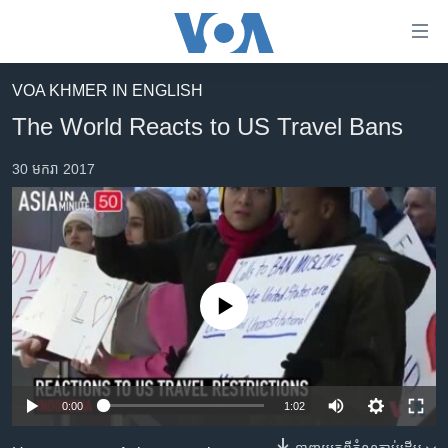
ភ្ជាប់​
ទៅ​
គេហទំព័រ​
VOA KHMER IN ENGLISH
កម្ពុជា
ទាក់ទង
The World Reacts to US Travel Bans
រំលង​
អន្តរជាតិ
និង​
30 មករា 2017
អាមេរិក
ចូល​
ទៅ​​
ចិន
ទំព័រ​
ហេឡូវីអូអេ
ព័ត៌មាន​​
តែ​
កម្ពុជាច្នៃប្រតិដ្ឋ
ម្តង
No media source currently available
ព្រឹត្តិការណ៍ព័ត៌មាន
រំលង​
និង​
ទូរទស្សន៍ / វីដេអូ​
ចូល​
វិទ្យុ / ផតខាសថ៍
ទៅ​
0:00
1:02
ទំព័រ​
កម្មវិធីទាំងអស់