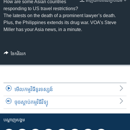
ទាញ​យក​ពី​តំណភ្ជាប់​ដើម
រចនា
How are some Asian countries
សម្ព័ន្ធ​
responding to US travel restrictions?
Khmer English
រំលង​
The latests on the death of a prominent lawyer’s death.
និង​
Plus, the Philippines extends its drug war. VOA’s Steve
បណ្តាញ​សង្គម
ចូល​
Miller has your Asia news, in a minute.
ទៅ​
កាន់​
ទំព័រ​
ភាសា
ចែករំលែក
ស្វែង​
រក
មើល​កម្មវិធី​ទូរទស្សន៍
ចុចស្តាប់កម្មវិធីវិទ្យុ
បណ្តាញ​សង្គម