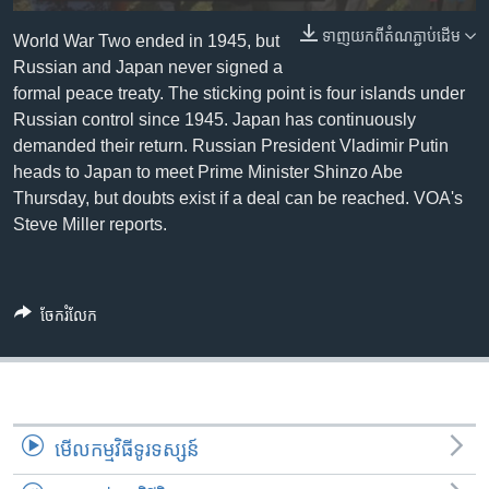
រចនា
សម្ព័ន្ធ​
ទាញ​យក​ពី​តំណភ្ជាប់​ដើម
Khmer English
World War Two ended in 1945, but
រំលង​
Russian and Japan never signed a
និង​
formal peace treaty. The sticking point is four islands under
បណ្តាញ​សង្គម
ចូល​
Russian control since 1945. Japan has continuously
ទៅ​
demanded their return. Russian President Vladimir Putin
កាន់​
heads to Japan to meet Prime Minister Shinzo Abe
ទំព័រ​
Thursday, but doubts exist if a deal can be reached. VOA's
ភាសា
ស្វែង​
Steve Miller reports.
រក
ចែករំលែក
មើល​កម្មវិធី​ទូរទស្សន៍