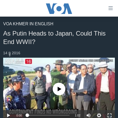
ភ្ជាប់​
ទៅ​
គេហទំព័រ​
VOA KHMER IN ENGLISH
កម្ពុជា
ទាក់ទង
As Putin Heads to Japan, Could This
រំលង​
អន្តរជាតិ
End WWII?
និង​
អាមេរិក
ចូល​
14 ធ្នូ 2016
ទៅ​​
ចិន
ទំព័រ​
ហេឡូវីអូអេ
ព័ត៌មាន​​
តែ​
កម្ពុជាច្នៃប្រតិដ្ឋ
ម្តង
ព្រឹត្តិការណ៍ព័ត៌មាន
រំលង​
No media source currently available
និង​
ទូរទស្សន៍ / វីដេអូ​
ចូល​
វិទ្យុ / ផតខាសថ៍
ទៅ​
ទំព័រ​
កម្មវិធីទាំងអស់
0:00
1:02