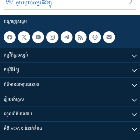
ចុចស្តាប់កម្មវិធីវិទ្យុ
បណ្តាញ​សង្គម
កម្មវិធី​ទូរទស្សន៍
កម្មវិធី​វិទ្យុ
ព័ត៌មាន​តាមប្រធានបទ​
រៀន​​អង់គ្លេស
ទទួល​ព័ត៌មាន​តាម
អំពី​ VOA & ទំនាក់ទំនង