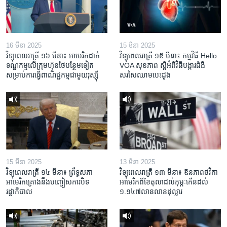
16 មីនា 2025
15 មីនា 2025
វិទ្យុពេលរាត្រី ១៦ មីនា៖ អាមេរិក​ដាក់​
វិទ្យុពេលរាត្រី ១៥ មីនា៖ កម្មវិធី ​Hello
ទណ្ឌកម្ម​លើ​ក្រុមហ៊ុន​ថៃ​បន្ថែម​ទៀត​
VOA សុខភាព ស្ដី​អំពី​វិធី​បង្ការ​ជំងឺ​
សម្រាប់​ការ​ធ្វើ​ពាណិជ្ជកម្ម​ជាមួយ​រុស្ស៊ី
សរសៃ​ឈាម​បេះដូង
15 មីនា 2025
13 មីនា 2025
វិទ្យុពេលរាត្រី ១៤ មីនា៖ ព្រឹទ្ធសភា
វិទ្យុពេលរាត្រី ១៣ មីនា៖ ឱនភាព​ថវិកា​
អាមេរិកគ្រោងនឹងបញ្ចៀសការបិទ
អាមេរិក​ពី​ខែ​តុលា​ដល់​កុម្ភៈ​កើន​ដល់​
រដ្ឋាភិបាល
១.១៤៧​លានលាន​ដុល្លារ