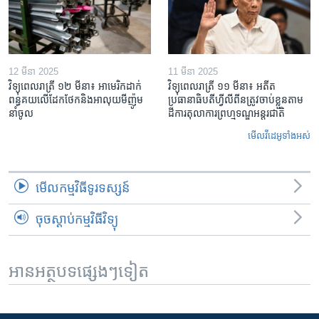
12 មីនា 2025
11 មីនា 2025
វិទ្យុពេលរាត្រី ១២ មីនា៖ អាមេរិក​ដាក់​
វិទ្យុពេលរាត្រី ១១ មីនា៖ អតីត​
ពន្ធគយ​លើ​ដែកថែក​និង​អាលុយ​មីញ៉ូម​
ប្រធានាធិបតីហ្វីលីពីន​ត្រូវ​ចាប់ខ្លួនតាម
នាំចូល
ដីការ​តុលាការ​ព្រហ្មទណ្ឌ​អន្តរជាតិ
មើល​វីដេអូ​ទាំង​អស់
មើល​កម្មវិធី​ទូរទស្សន៍
ចុចស្តាប់កម្មវិធីវិទ្យុ
អានអត្ថបទផ្សេងៗទៀត