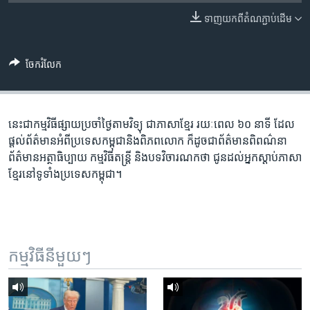
រចនា
សម្ព័ន្ធ​
ទាញ​យក​ពី​តំណភ្ជាប់​ដើម
Khmer English
រំលង​
និង​
បណ្តាញ​សង្គម
ចែករំលែក
ចូល​
ទៅ​
កាន់​
ទំព័រ​
នេះ​ជា​កម្ម​វិធី​ផ្សាយ​ប្រចាំ​ថ្ងៃ​តាម​វិទ្យុ ​ជាភាសា​ខ្មែរ​ រយៈ​ពេល​ ៦០​ នាទី ដែល​
ភាសា
ស្វែង​
ផ្តល់​ព័ត៌មាន​អំពី​ប្រទេស​កម្ពុជា​និង​ពិភព​លោក ​ក៏ដូច​ជា​ព័ត៌មាន​ពិពណ៌នា
រក
ព័ត៌មាន​អត្ថាធិប្បាយ​ កម្ម​វិធី​តន្ត្រី ​និង​បទ​វិចារណកថា​ ជូន​ដល់​អ្នក​ស្តាប់​ភាសា​
ខ្មែរ​នៅ​ទូទាំង​ប្រទេស​កម្ពុជា។
កម្មវិធី​នីមួយៗ