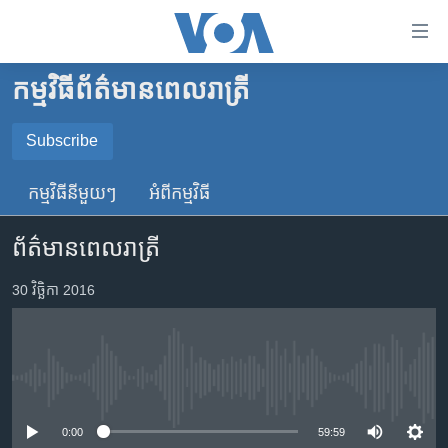
ភ្ជាប់​
ទៅ​
គេហទំព័រ​
កម្មវិធី​ព័ត៌មាន​ពេលរាត្រី
កម្ពុជា
ទាក់ទង
រំលង​
អន្តរជាតិ
Subscribe
និង​
SUBSCRIBE
អាមេរិក
ចូល​
កម្មវិធី​នីមួយៗ
អំពី​កម្មវិធី​
ទៅ​​
ចិន
YouTube Music
ទំព័រ​
ព័ត៌មានពេលរាត្រី
ហេឡូវីអូអេ
ព័ត៌មាន​​
តែ​
កម្ពុជាច្នៃប្រតិដ្ឋ
30 វិច្ឆិកា 2016
Spotify
ម្តង
ព្រឹត្តិការណ៍ព័ត៌មាន
រំលង​
ទទួល​​​សេវា​​​ Podcast
និង​
ទូរទស្សន៍ / វីដេអូ​
ចូល​
No media source currently available
វិទ្យុ / ផតខាសថ៍
ទៅ​
ទំព័រ​
កម្មវិធីទាំងអស់
0:00
59:59