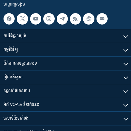
បណ្តាញ​សង្គម
កម្មវិធី​ទូរទស្សន៍
កម្មវិធី​វិទ្យុ
ព័ត៌មាន​តាមប្រធានបទ​
រៀន​​អង់គ្លេស
ទទួល​ព័ត៌មាន​តាម
អំពី​ VOA & ទំនាក់ទំនង
គេហទំព័រ​​ទាក់ទង