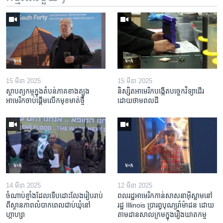
15 មីនា 2025
15 មីនា 2025
ស្ថាបត្យកម្ម​ក្នុង​តំបន់​ភាគ​ខាង​ត្បូង​
និស្សិត​អាមេរិក​បង្កើត​បច្ចេកវិទ្យា​ដើរ​
អាមេរិក​ចាប់ផ្តើម​លើក​មុខមាត់​ថ្មី
ដោយ​ថាមពល​ដី
14 មីនា 2025
12 មីនា 2025
ចំណាប់ខ្មាំង​ដែល​ទើប​ដោះលែង​រៀបរាប់​
ពលរដ្ឋអាមេរិក​កាន់សាសនា​អ៊ិស្លាម​នៅ
ពី​ស្ថានភាព​​លំបាក​ពេល​ជាប់​ឃុំ​នៅ​
រដ្ឋ Illinois ​ប្រារព្វបុណ្យរ៉ាម៉ាដន ​ដោយ​
ហ្កាហ្សា
តាម​ដាន​​សាលក្រមក្នុងរឿងឃាតកម្ម