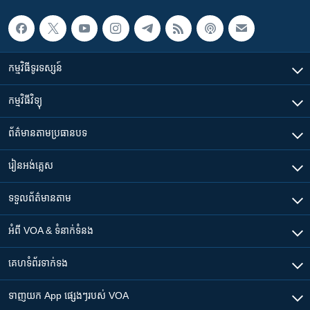
កម្មវិធី​ទូរទស្សន៍
កម្មវិធី​វិទ្យុ
ព័ត៌មាន​តាមប្រធានបទ​
រៀន​​អង់គ្លេស
ទទួល​ព័ត៌មាន​តាម
អំពី​ VOA & ទំនាក់ទំនង
គេហទំព័រ​​ទាក់ទង
ទាញយក​ App ផ្សេងៗ​របស់​ VOA