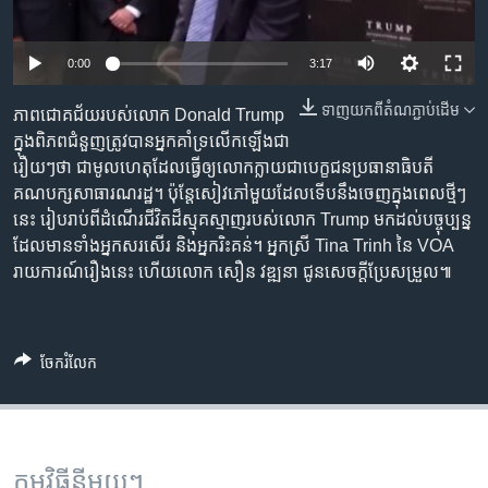
រចនា
សម្ព័ន្ធ​
Khmer English
រំលង​
0:00
3:17
និង​
បណ្តាញ​សង្គម
ចូល​
ទាញ​យក​ពី​តំណភ្ជាប់​ដើម
ភាព​ជោគជ័យ​របស់​លោក Donald Trump
ទៅ​
ក្នុង​ពិភព​ជំនួញ​ត្រូវ​បាន​អ្នក​គាំ​ទ្រ​លើក​ឡើង​ជា​
កាន់​
រឿយៗ​ថា​ ជា​មូលហេតុ​ដែល​ធ្វើ​ឲ្យ​លោក​ក្លាយ​ជា​បេក្ខជន​ប្រធានាធិបតី​
ទំព័រ​
គណបក្ស​សាធារណរដ្ឋ។ ប៉ុន្តែ​​សៀវភៅ​មួយ​ដែល​ទើប​នឹង​ចេញ​ក្នុង​ពេល​ថ្មីៗ​
ភាសា
ស្វែង​
នេះ រៀបរាប់​ពី​ដំណើរ​ជីវិត​ដ៏​ស្មុគ​ស្មាញ​របស់​លោក Trump មក​ដល់​បច្ចុប្បន្ន
រក
ដែល​មាន​ទាំង​អ្នក​សរសើរ និង​អ្នក​រិះ​គន់។ អ្នកស្រី Tina Trinh នៃ VOA
រាយការណ៍​រឿង​នេះ ហើយ​លោក សឿន វឌ្ឍនា ជូន​សេចក្ដី​ប្រែសម្រួល៕
ចែករំលែក
កម្មវិធី​នីមួយៗ