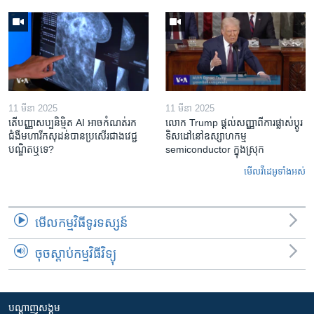
11 មីនា 2025
11 មីនា 2025
តើ​បញ្ញាសប្បនិម្មិត​ AI អាច​កំណត់​រក​
លោក Trump ផ្តល់សញ្ញាពីការផ្លាស់ប្តូរ
ជំងឺមហារីក​សុដន់​បាន​ប្រសើរ​ជាង​វេជ្ជ
ទិសដៅនៅឧស្សាហកម្ម
បណ្ឌិត​ឬ​ទេ?
semiconductor ក្នុងស្រុក
មើល​វីដេអូ​ទាំង​អស់
មើល​កម្មវិធី​ទូរទស្សន៍
ចុចស្តាប់កម្មវិធីវិទ្យុ
បណ្តាញ​សង្គម