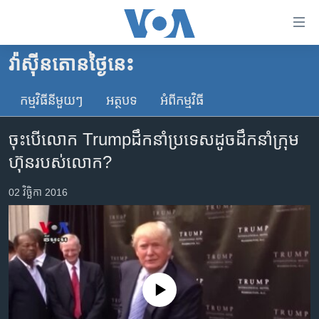
ភ្ជាប់​
ទៅ​
គេហទំព័រ​
វ៉ាស៊ីនតោន​ថ្ងៃ​នេះ
កម្ពុជា
ទាក់ទង
រំលង​
កម្មវិធី​នីមួយៗ
អត្ថបទ​
អំពី​កម្មវិធី​
អន្តរជាតិ
និង​
អាមេរិក
ចូល​
ចុះ​បើ​លោក Trumpដឹកនាំ​ប្រទេស​ដូច​ដឹកនាំ​ក្រុម
ទៅ​​
ចិន
ហ៊ុន​របស់​លោក?
ទំព័រ​
ហេឡូវីអូអេ
ព័ត៌មាន​​
02 វិច្ឆិកា 2016
តែ​
កម្ពុជាច្នៃប្រតិដ្ឋ
ម្តង
ព្រឹត្តិការណ៍ព័ត៌មាន
រំលង​
និង​
ទូរទស្សន៍ / វីដេអូ​
ចូល​
វិទ្យុ / ផតខាសថ៍
ទៅ​
No media source currently available
ទំព័រ​
កម្មវិធីទាំងអស់