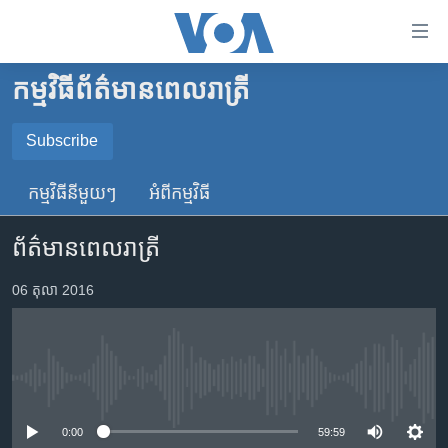
ភ្ជាប់​
ទៅ​
គេហទំព័រ​
កម្មវិធី​ព័ត៌មាន​ពេលរាត្រី
កម្ពុជា
ទាក់ទង
រំលង​
អន្តរជាតិ
Subscribe
និង​
SUBSCRIBE
អាមេរិក
ចូល​
កម្មវិធី​នីមួយៗ
អំពី​កម្មវិធី​
ទៅ​​
ចិន
YouTube Music
ទំព័រ​
ព័ត៌មានពេលរាត្រី
ហេឡូវីអូអេ
ព័ត៌មាន​​
តែ​
កម្ពុជាច្នៃប្រតិដ្ឋ
06 តុលា 2016
Spotify
ម្តង
ព្រឹត្តិការណ៍ព័ត៌មាន
រំលង​
ទទួល​​​សេវា​​​ Podcast
និង​
ទូរទស្សន៍ / វីដេអូ​
ចូល​
No media source currently available
វិទ្យុ / ផតខាសថ៍
ទៅ​
ទំព័រ​
កម្មវិធីទាំងអស់
0:00
59:59