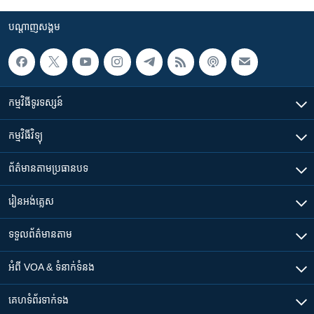
បណ្តាញ​សង្គម
កម្មវិធី​ទូរទស្សន៍
កម្មវិធី​វិទ្យុ
ព័ត៌មាន​តាមប្រធានបទ​
រៀន​​អង់គ្លេស
ទទួល​ព័ត៌មាន​តាម
អំពី​ VOA & ទំនាក់ទំនង
គេហទំព័រ​​ទាក់ទង