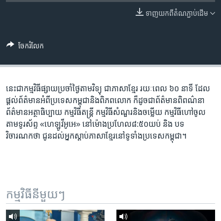
រចនា
សម្ព័ន្ធ​
ទាញ​យក​ពី​តំណភ្ជាប់​ដើម
Khmer English
រំលង​
និង​
បណ្តាញ​សង្គម
ចែករំលែក
ចូល​
ទៅ​
កាន់​
ទំព័រ​
នេះ​ជា​កម្ម​វិធី​ផ្សាយ​ប្រចាំ​ថ្ងៃ​តាម​វិទ្យុ ​ជាភាសា​ខ្មែរ​ រយៈ​ពេល​ ៦០​ នាទី ដែល​
ភាសា
ស្វែង​
ផ្តល់​ព័ត៌មាន​អំពី​ប្រទេស​កម្ពុជា​និង​ពិភព​លោក ​ក៏ដូច​ជា​ព័ត៌មាន​ពិពណ៌នា
រក
ព័ត៌មាន​អត្ថាធិប្បាយ​ កម្ម​វិធី​តន្ត្រី ​កម្មវិធី​​សំណួរ​និង​ចម្លើយ​ កម្ម​វិធី​ហៅ​ចូល​
តាម​ទូរ​ស័ព្ទ «ហេឡូវីអូអេ» នៅ​ម៉ោង​​ប្រហែល​៨:៥០​យប់ ​និង បទ​
វិចារណកថា​ ជូន​ដល់​អ្នក​ស្តាប់​ភាសា​ខ្មែរ​នៅ​ទូទាំង​ប្រទេស​កម្ពុជា។
កម្មវិធី​នីមួយៗ