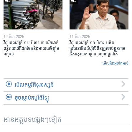
12 មីនា 2025
11 មីនា 2025
វិទ្យុពេលរាត្រី ១២ មីនា៖ អាមេរិក​ដាក់​
វិទ្យុពេលរាត្រី ១១ មីនា៖ អតីត​
ពន្ធគយ​លើ​ដែកថែក​និង​អាលុយ​មីញ៉ូម​
ប្រធានាធិបតីហ្វីលីពីន​ត្រូវ​ចាប់ខ្លួនតាម
នាំចូល
ដីការ​តុលាការ​ព្រហ្មទណ្ឌ​អន្តរជាតិ
មើល​វីដេអូ​ទាំង​អស់
មើល​កម្មវិធី​ទូរទស្សន៍
ចុចស្តាប់កម្មវិធីវិទ្យុ
អានអត្ថបទផ្សេងៗទៀត