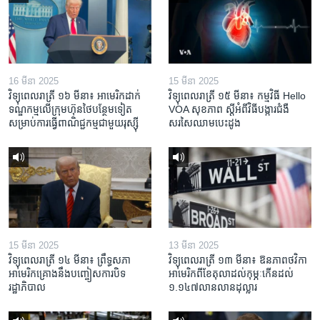
16 មីនា 2025
15 មីនា 2025
វិទ្យុពេលរាត្រី ១៦ មីនា៖ អាមេរិក​ដាក់​
វិទ្យុពេលរាត្រី ១៥ មីនា៖ កម្មវិធី ​Hello
ទណ្ឌកម្ម​លើ​ក្រុមហ៊ុន​ថៃ​បន្ថែម​ទៀត​
VOA សុខភាព ស្ដី​អំពី​វិធី​បង្ការ​ជំងឺ​
សម្រាប់​ការ​ធ្វើ​ពាណិជ្ជកម្ម​ជាមួយ​រុស្ស៊ី
សរសៃ​ឈាម​បេះដូង
15 មីនា 2025
13 មីនា 2025
វិទ្យុពេលរាត្រី ១៤ មីនា៖ ព្រឹទ្ធសភា
វិទ្យុពេលរាត្រី ១៣ មីនា៖ ឱនភាព​ថវិកា​
អាមេរិកគ្រោងនឹងបញ្ចៀសការបិទ
អាមេរិក​ពី​ខែ​តុលា​ដល់​កុម្ភៈ​កើន​ដល់​
រដ្ឋាភិបាល
១.១៤៧​លានលាន​ដុល្លារ