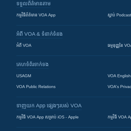
ទទួល​ព័ត៌មាន​តាម
កម្មវិធី​ព័ត៌មាន VOA App
ស្តាប់ Podcas
អំពី​ VOA & ទំនាក់ទំនង
អំពី​ VOA
ធម្មនុញ្ញ​នៃ V
គេហទំព័រ​​ទាក់ទង
USAGM
VOA English
VOA Public Relations
VOA's Privac
ទាញយក​ App ផ្សេងៗ​របស់​ VOA
Khmer English
កម្មវិធី​ VOA App សម្រាប់ iOS - Apple
កម្មវិធី​ VOA
បណ្តាញ​សង្គម