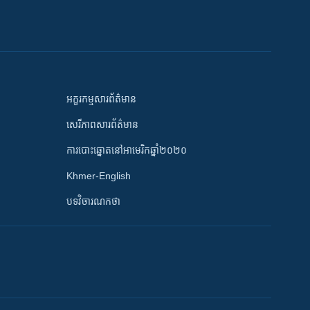
អក្ខរកម្មសារព័ត៌មាន
សេរីភាពសារព័ត៌មាន
ការបោះឆ្នោតនៅអាមេរិកឆ្នាំ២០២០
Khmer-English
បទវិចារណកថា