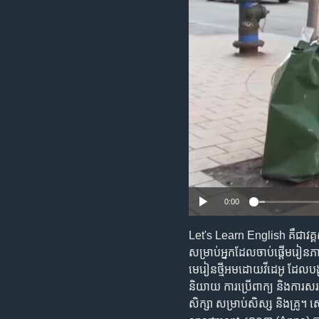
រចនា
សម្ព័ន្ធ​
រំលង​
និង​
ចូល​
ទៅ​
កាន់​
ទំព័រ​
ស្វែង​
រក
0:00
Let's Learn English គឺ​ជា​វគ្គសិ
សម្រាប់​អ្នក​ដែល​ចាប់ផ្តើម​រៀន​ភ
មេរៀន​ថ្មី​អម​ដោយ​វីដេអូ ដែល​បង្ហ
និយាយ ការប្រើ​ពាក្យ និង​ការសរ
សិក្សា​ សម្រាប់​សិស្ស និងគ