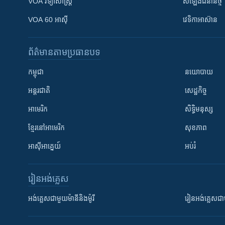
VOA ​វិទ្យាសាស្ត្រ
សំឡេង​ជំនាន់​ថ្មី
VOA 60 អាស៊ី
វេទិកា​អាស៊ាន
ព័ត៌មាន​តាមប្រធានបទ​
កម្ពុជា
នយោបាយ
អន្តរជាតិ
សេដ្ឋកិច្ច
អាមេរិក
សិទ្ធិមនុស្ស
ខ្មែរ​នៅអាមេរិក
សុខភាព
អាស៊ីអាគ្នេយ៍
អប់រំ
រៀន​​អង់គ្លេស
អង់គ្លេស​ជាមួយ​ម៉ានី​និង​ម៉ូរី
រៀន​​​​​​អង់គ្លេ