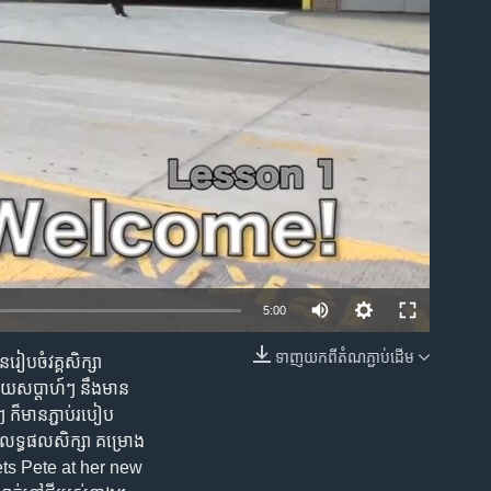
ble
5:00
ទាញ​យក​ពី​តំណភ្ជាប់​ដើម
ៀបចំ​វគ្គ​សិក្សា​
EMBED
​មួយ​សប្តាហ៍ៗ នឹង​មាន​
 ក៏​មាន​ភ្ជាប់​របៀប​
​លទ្ធផល​សិក្សា គម្រោង​
ets Pete at her new