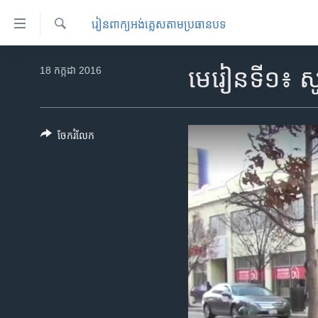
ភ្ជាប់​
​រៀន​​ពាក្យអង់គ្លេស​​តាមប្រធានបទ
ទៅ​
គេហទំព័រ​
ស្វែង​
កម្ពុជា
រក
18 កក្កដា 2016
មេរៀនទី១៖ សូ
ទាក់ទង
អន្តរជាតិ
រំលង​
និង​
អាមេរិក
ចូល​
ចែករំលែក
ចិន
ទៅ​​
ទំព័រ​
ហេឡូវីអូអេ
ព័ត៌មាន​​
កម្ពុជាច្នៃប្រតិដ្ឋ
តែ​
ម្តង
ព្រឹត្តិការណ៍ព័ត៌មាន
រំលង​
ទូរទស្សន៍ / វីដេអូ​
និង​
ចូល​
វិទ្យុ / ផតខាសថ៍
ទៅ​
កម្មវិធីទាំងអស់
ទំព័រ​