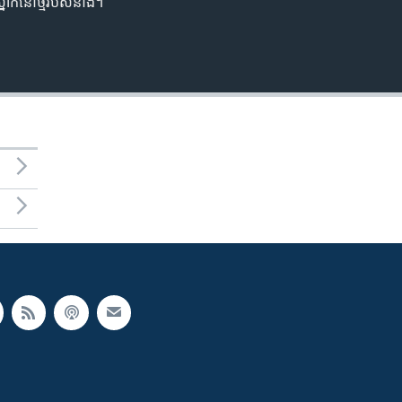
ាក់នៅ​ថ្មី​របស់​នាង។