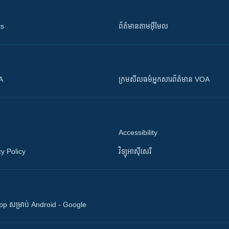
ts
ព័ត៌មាន​តាម​អ៊ីមែល
OA
ក្រម​​​សីលធម៌​​​អ្នក​​​សារព័ត៌មាន VOA
Accessibility
y Policy
វិទ្យុ​អាស៊ី​សេរី
 App សម្រាប់ Android - Google