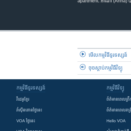
apartment. អាណា (Anna) បាន​ផ្ល
មើល​កម្មវិធី​ទូរទស្សន៍
ចុចស្តាប់កម្មវិធីវិទ្យុ
កម្មវិធី​ទូរទស្សន៍
កម្មវិធី​វិទ្យុ
វីដេអូ​ខ្មែរ
ព័ត៌មាន​ពេល​ព្រឹ
វ៉ាស៊ីនតោន​ថ្ងៃ​នេះ
ព័ត៌មាន​​ពេល​រាត្រ
VOA ថ្ងៃនេះ
Hello VOA