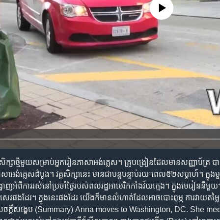
No media source currently availa
ក្សា​ថ្មី​មួយ​សម្រាប់​អ្នករៀន​ភាសា​អង់គ្លេស។ គ្រូ​បង្រៀន​ដែល​មាន​សញ្ញាប័ត្រ បាន​រ
ាសា​អង់គ្លេស​ដំបូង។ វគ្គ​សិក្សា​នេះ មាន​ជា​បន្តបន្ទាប់​រយៈ​ពេល​៥២​សប្តាហ៍។ ក្នុង
ាញ​អំពី​ការរស់នៅ​ប្រចាំ​ថ្ងៃ​របស់​ពលរដ្ឋ​អាមេរិកកាំង​វ័យ​ក្មេង។ ក្នុង​មេរៀន​នីមួយៗ
សេរ​ផងដែរ។ ក្នុង​នេះ​ផងដែរ យើង​ក៏​មាន​លំហាត់​ដែល​អាច​បោះពុម្ភ ការវាយ​តម្លៃ
្រូ។ សេចក្តីសង្ខេប (Summary) Anna moves to Washington, DC. She me