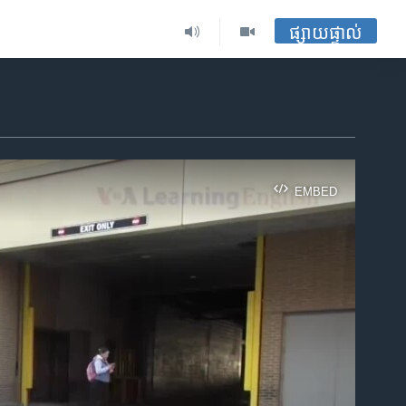
ផ្សាយផ្ទាល់
EMBED