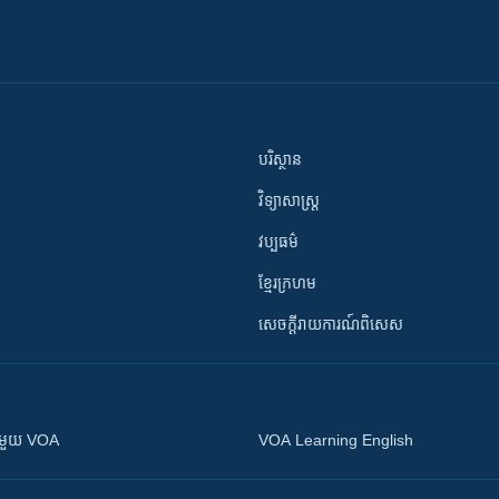
បរិស្ថាន
វិទ្យាសាស្រ្ត
វប្បធម៌
ខ្មែរក្រហម
សេចក្តីរាយការណ៍ពិសេស
ស​​ជាមួយ VOA
VOA Learning English