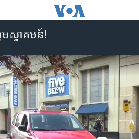
ម​ស្វាគមន៍!