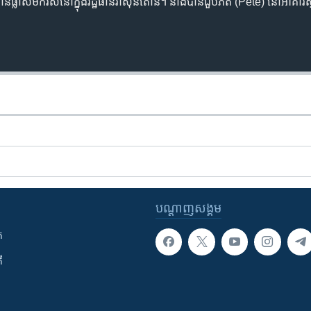
ាស់​មក​រស់នៅ​ក្នុង​រដ្ឋធានី​វ៉ាស៊ីនតោន។ នាង​បាន​ជួប​ភីត (Pete) នៅ​អាគារស្ន
បណ្តាញ​សង្គម
ក
ី